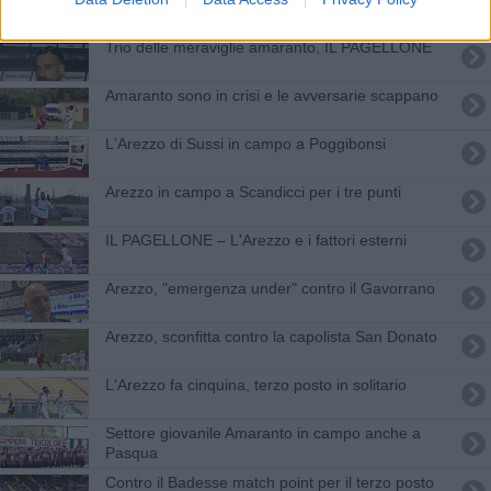
Trio delle meraviglie amaranto, IL PAGELLONE
Amaranto sono in crisi e le avversarie scappano
L'Arezzo di Sussi in campo a Poggibonsi
Arezzo in campo a Scandicci per i tre punti
IL PAGELLONE – L'Arezzo e i fattori esterni
Arezzo, "emergenza under" contro il Gavorrano
Arezzo, sconfitta contro la capolista San Donato
L'Arezzo fa cinquina, terzo posto in solitario
Settore giovanile Amaranto in campo anche a
Pasqua
Contro il Badesse match point per il terzo posto