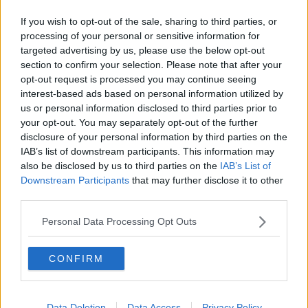
Investimenti in aree di crisi, bando da 4 milioni
If you wish to opt-out of the sale, sharing to third parties, or
​Sei Toscana ascolta i cittadini: come partecipare
processing of your personal or sensitive information for
targeted advertising by us, please use the below opt-out
section to confirm your selection. Please note that after your
Raccolta rifiuti, valore per territorio e comunità
opt-out request is processed you may continue seeing
interest-based ads based on personal information utilized by
Arezzo Karate chiude l’anno in bellezza
us or personal information disclosed to third parties prior to
your opt-out. You may separately opt-out of the further
Miss Toscana a Casciana Terme, stasera
disclosure of your personal information by third parties on the
l'elezione
IAB’s list of downstream participants. This information may
Aretini donano strumentazione al San Donato
also be disclosed by us to third parties on the
IAB’s List of
Downstream Participants
that may further disclose it to other
Sos Animali lancia un appello ai Comuni
third parties.
Crisi Douglas, 17 negozi a rischio in Toscana
Personal Data Processing Opt Outs
Arezzo, oggi al comunale contro il Trestina
CONFIRM
Arezzo tre punti d'obbligo contro il Foligno
Data Deletion
Data Access
Privacy Policy
Amaranto, il punto sul campionato