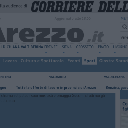
alla audience di
o
Aggiornato alle 18:55
MET
Vene
ALDICHIANA
VALTIBERINA
FIRENZE
SIENA
GROSSETO
PRATO
LIVORNO
Lavoro
Cultura e Spettacolo
Eventi
Sport
Giostra Sarac
ENTINO
VALDARNO
VALDICHIANA
​Tutte le offerte di lavoro in provincia di Arezzo
​Benzina, gasolio, gpl
Co
fa