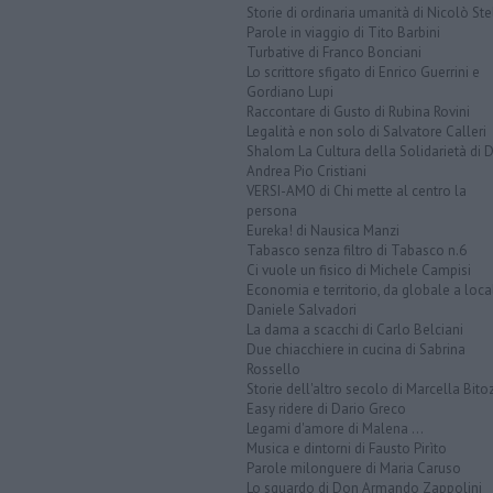
Storie di ordinaria umanità di Nicolò Ste
Parole in viaggio di Tito Barbini
Turbative di Franco Bonciani
Lo scrittore sfigato di Enrico Guerrini e
Gordiano Lupi
Raccontare di Gusto di Rubina Rovini
Legalità e non solo di Salvatore Calleri
Shalom La Cultura della Solidarietà di 
Andrea Pio Cristiani
VERSI-AMO di Chi mette al centro la
persona
Eureka! di Nausica Manzi
Tabasco senza filtro di Tabasco n.6
Ci vuole un fisico di Michele Campisi
Economia e territorio, da globale a loca
Daniele Salvadori
La dama a scacchi di Carlo Belciani
Due chiacchiere in cucina di Sabrina
Rossello
Storie dell'altro secolo di Marcella Bito
Easy ridere di Dario Greco
Legami d'amore di Malena ...
Musica e dintorni di Fausto Pirìto
Parole milonguere di Maria Caruso
Lo sguardo di Don Armando Zappolini