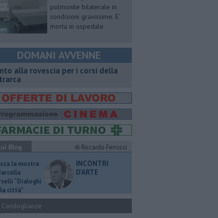
polmonite bilaterale in
condizioni gravissime. E'
morta in ospedale
DOMANI AVVENNE
onto alla rovescia per i corsi della
trarca
ui Blog
di Riccardo Ferrucci
INCONTRI
ucca la mostra
D'ARTE
Marcello
selli “Dialoghi
la città"
Condoglianze