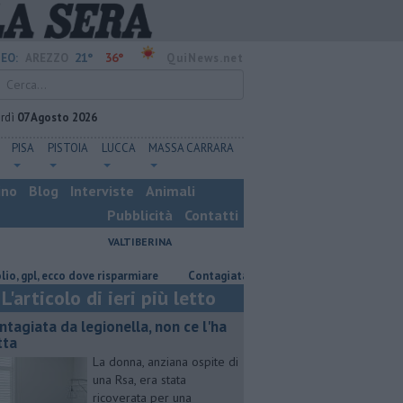
21°
36°
EO:
AREZZO
QuiNews.net
rdì
07 Agosto 2026
PISA
PISTOIA
LUCCA
MASSA CARRARA
ino
Blog
Interviste
Animali
Pubblicità
Contatti
VALTIBERINA
, ecco dove risparmiare
Contagiata da legionella, non ce l'ha fatta
L'articolo di ieri più letto
ntagiata da legionella, non ce l'ha
tta
La donna, anziana ospite di
una Rsa, era stata
ricoverata per una