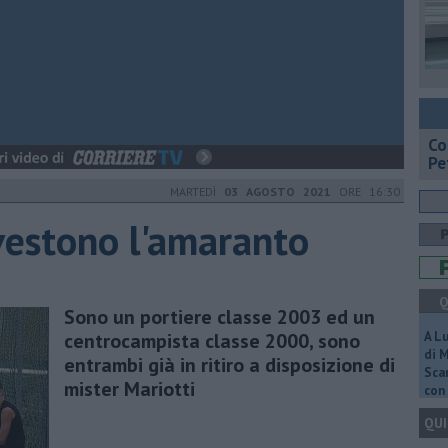
​C
Pe
MARTEDÌ
03 AGOSTO 2021
ORE 16:30
 vestono l'amaranto
Q
Sono un portiere classe 2003 ed un
centrocampista classe 2000, sono
A L
di 
entrambi già in ritiro a disposizione di
Scar
mister Mariotti
con 
QUI