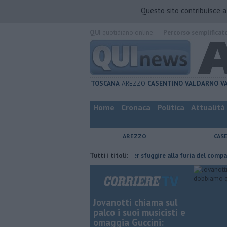
Questo sito contribuisce 
QUI
quotidiano online.
Percorso semplificat
TOSCANA
AREZZO
CASENTINO
VALDARNO
V
Home
Cronaca
Politica
Attualità
AREZZO
CAS
 l'ha fatta
Nascosta in un bar per sfuggire alla furia del compagno
Tutti i titoli:
Jovanotti chiama sul
palco i suoi musicisti e
omaggia Guccini: