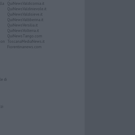
lla
QuiNewsValdicornia.it
QuiNewsValdinievole.it
QuiNewsValdisieve.it
QuiNewsValtiberina.it
QuiNewsVersilia.it
QuiNewsVolterra.it
QuiNewsTango.com
Don
ToscanaMediaNews.it
Fiorentinanews.com
le di
zzi