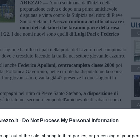
AREZZO —
A una settimana dall'inizio della
preparazione estiva e dopo una prima amichevole
disputata e vinta contro la Sulpizia nel ritiro di Pieve
Santo Stefano,
l'Arezzo continua ad ufficializzare i
Ult
nomi dei calciatori che faranno parte della rosa
C
21/22. I due nomi nuovi sono quelli di
Luigi Paci e Federico
ma stagione ha difeso i pali della porta del Livorno nel campionato
dove è cresciuto facendo la trafila nel settore giovanile azzurro.
oli anche
Federico Apolloni, centrocampista classe 2000
poi
C
al Follonica Gavorrano, nelle cui file ha disputato nella scorsa
i. Pur giovanissimo, vanta già 47 presenze in due stagioni in
 compagni nel ritiro di Pieve Santo Stefano,
a disposizione di
à già testato nel secondo tempo dell'amichevole di sabato scorso
A
ezzo.it -
Do Not Process My Personal Information
to opt-out of the sale, sharing to third parties, or processing of your per