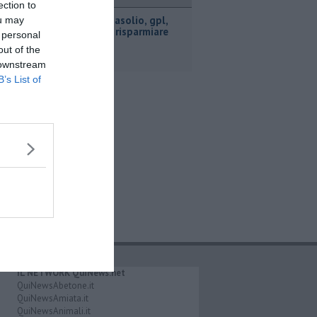
ttualità
ection to
​Benzina, gasolio, gpl,
ou may
ecco dove risparmiare
 personal
out of the
 downstream
B’s List of
IL NETWORK QuiNews.net
QuiNewsAbetone.it
QuiNewsAmiata.it
QuiNewsAnimali.it