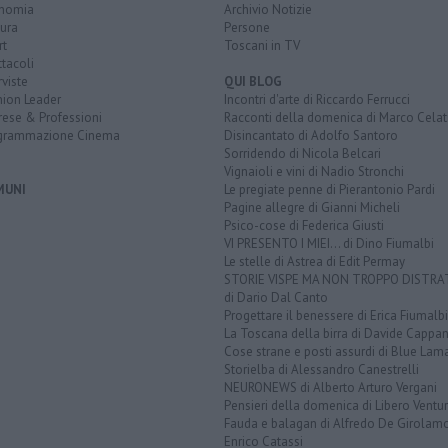
nomia
Archivio Notizie
ura
Persone
rt
Toscani in TV
tacoli
rviste
QUI BLOG
nion Leader
Incontri d'arte di Riccardo Ferrucci
rese & Professioni
Racconti della domenica di Marco Celat
grammazione Cinema
Disincantato di Adolfo Santoro
Sorridendo di Nicola Belcari
Vignaioli e vini di Nadio Stronchi
MUNI
Le pregiate penne di Pierantonio Pardi
Pagine allegre di Gianni Micheli
Psico-cose di Federica Giusti
VI PRESENTO I MIEI... di Dino Fiumalbi
Le stelle di Astrea di Edit Permay
STORIE VISPE MA NON TROPPO DISTR
di Dario Dal Canto
Progettare il benessere di Erica Fiumalbi
La Toscana della birra di Davide Cappan
Cose strane e posti assurdi di Blue Lam
Storielba di Alessandro Canestrelli
NEURONEWS di Alberto Arturo Vergani
Pensieri della domenica di Libero Ventur
Fauda e balagan di Alfredo De Girolam
Enrico Catassi