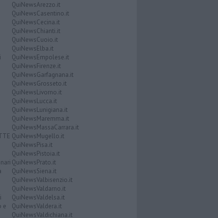
QuiNewsArezzo.it
QuiNewsCasentino.it
QuiNewsCecina.it
QuiNewsChianti.it
QuiNewsCuoio.it
QuiNewsElba.it
i
QuiNewsEmpolese.it
QuiNewsFirenze.it
QuiNewsGarfagnana.it
QuiNewsGrosseto.it
QuiNewsLivorno.it
QuiNewsLucca.it
QuiNewsLunigiana.it
QuiNewsMaremma.it
QuiNewsMassaCarrara.it
ATTE
QuiNewsMugello.it
QuiNewsPisa.it
QuiNewsPistoia.it
nari
QuiNewsPrato.it
a
QuiNewsSiena.it
QuiNewsValbisenzio.it
QuiNewsValdarno.it
i
QuiNewsValdelsa.it
o e
QuiNewsValdera.it
QuiNewsValdichiana.it