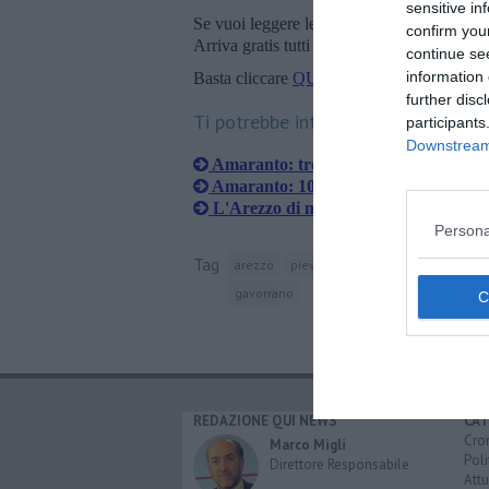
sensitive in
Se vuoi leggere le notizie principali della T
confirm you
Arriva gratis tutti i giorni alle 20:00 dirett
continue se
information 
Basta cliccare
QUI
further disc
Ti potrebbe interessare anche:
participants
Downstream 
​Amaranto: tre test contro squadre di
Amaranto: 10 gol alla Sulpizia nella 
L'Arezzo di mister Mariotti prende 
Persona
Tag
arezzo
pieve santo stefano
serie d
f
gavorrano
REDAZIONE QUI NEWS
CAT
Cro
Marco Migli
Poli
Direttore Responsabile
Attu