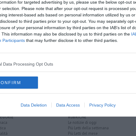
A
formation for targeted advertising by us, please use the below opt-out s
oscana iscriviti alla
Newsletter QUInews - ToscanaMedia.
r selection. Please note that after your opt-out request is processed y
amente nella tua casella di posta.
eing interest-based ads based on personal information utilized by us or
disclosed to third parties prior to your opt-out. You may separately opt-
losure of your personal information by third parties on the IAB’s list of
. This information may also be disclosed by us to third parties on the
IA
Participants
that may further disclose it to other third parties.
 C
prima uscita
forma
l Data Processing Opt Outs
ederico apolloni
livorno
primavera
empoli
ponsacco
follonica
CONFIRM
Data Deletion
Data Access
Privacy Policy
EGORIE
RUBRICHE
naca
Le notizie di oggi
tica
Più Letti della settimana
alità
Più Letti del mese