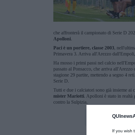
che affronterà il campionato di Serie D 20
Apolloni
.
Paci è un portiere, classe 2003
, nell'ulti
Primavera 3. Arriva all'Arezzo dall'Empoli, 
Ha mosso i primi passi nel calcio nell'Emp
passato al Ponsacco, che arriva all'Arezzo d
stagione 29 partite, mettendo a segno 4 ret
Serie D.
Tutti e due i calciatori sono già insieme ai
mister Mariotti
. Apolloni è stato in realt
contro la Sulpizia.
QUInewsAr
If you wish 