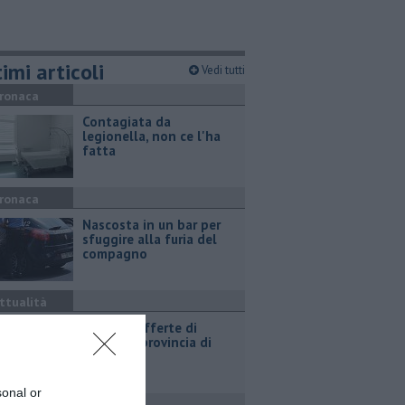
imi articoli
Vedi tutti
ronaca
Contagiata da
legionella, non ce l'ha
fatta
ronaca
Nascosta in un bar per
sfuggire alla furia del
compagno
ttualità
​Tutte le offerte di
lavoro in provincia di
Arezzo
sonal or