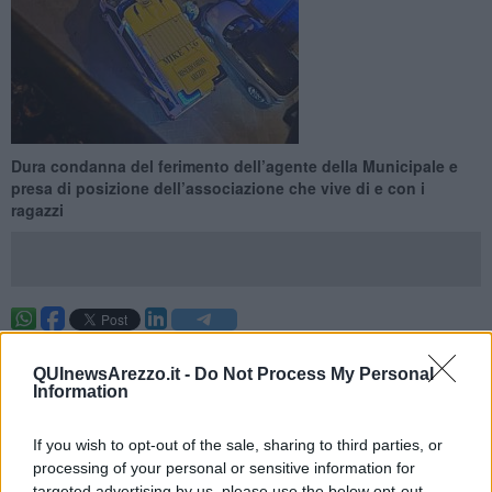
Dura condanna del ferimento dell’agente della Municipale e
presa di posizione dell’associazione che vive di e con i
ragazzi
AREZZO —
Ferimento agente della Polizia Municipale in
Piazza della Badia
, netta condanna del
CSI Arezzo
.
QUInewsArezzo.it -
Do Not Process My Personal
Information
In attesa di conoscere la dinamica che ha determinato un fatto così
grave, il CSI Arezzo esprime il suo più sincero augurio di pronta
If you wish to opt-out of the sale, sharing to third parties, or
guarigione all’agente che ha subito l’aggressione e la sua vicinanza
processing of your personal or sensitive information for
all’intero corpo della Polizia Municipale.
“Ma i commenti nei social vanno dai più vari e coloriti, molti
targeted advertising by us, please use the below opt-out