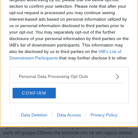
riguardano il
ruolo delle varie associazioni.
- interviene il
section to confirm your selection. Please note that after your
presidente Lorenzo Bernardini.
opt-out request is processed you may continue seeing
interest-based ads based on personal information utilized by
us or personal information disclosed to third parties prior to
your opt-out. You may separately opt-out of the further
disclosure of your personal information by third parties on the
I giovani per noi? Ebbene sì hanno un valore aggiunto.
IAB’s list of downstream participants. This information may
Crediamo che la nostra associazione predisponga i giusti strumenti
also be disclosed by us to third parties on the
IAB’s List of
ai ragazzi per valorizzarli e renderli partecipi in prima persona delle
Downstream Participants
that may further disclose it to other
loro azioni. Azioni organizzate e sviluppate in team mixando
l’esperienza, la ponderazione dei più grandi con l’energia dei
third parties.
giovani.
Personal Data Processing Opt Outs
Di
esperienze ne possiamo ricordare tra le tante, tre
significative
: la consegna delle mascherine nel periodo di
chiusura, la sanificazione per seggi elettorale e il corso di
CONFIRM
formazione con circa 120 ragazzi.Ecco sì la formazione, quella da
noi sviluppata tutto l’anno, il loro impegno nei nostri eventi sportivi,
il loro impegno per trasmettere sempre più
l’educazione civica
Data Deletion
Data Access
Privacy Policy
che molte volte manca ai più giovani.
I giovani …ebbene sì. Quelli che orgogliosamente con noi fanno
parte del gruppo CSIamo che partendo con tre soli ragazzi adesso