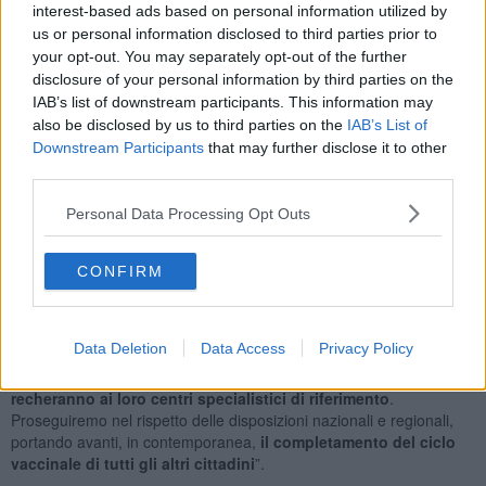
interest-based ads based on personal information utilized by
indicate nella tabella regionale
invitandole a presentarsi sia
nei
us or personal information disclosed to third parties prior to
centri specialistici ospedalieri che negli Hub vaccinali
già da
your opt-out. You may separately opt-out of the further
lunedì 20 settembre.
disclosure of your personal information by third parties on the
Nel nostro territorio abbiamo
circa 8mila persone interessate alla
IAB’s list of downstream participants. This information may
terza dose in questa fase.
I pazienti più numerosi sono i dializzati, i trapiantati, gli immuno-
also be disclosed by us to third parties on the
IAB’s List of
depressi, gli oncologici in terapia o con terapia interrotta da meno
Downstream Participants
that may further disclose it to other
di 6 mesi.
third parties.
Per loro naturalmente
il vaccino indicato è quello ad RNA
Messaggero (Moderna e Pfizer)".
Personal Data Processing Opt Outs
CONFIRM
"La nostra organizzazione è ormai rodata e siamo pronti ad
accogliere queste persone in tutti i centri vaccinali. - prosegue Dei -
Data Deletion
Data Access
Privacy Policy
Oltre alla chiamata attiva dei pazienti
la vaccinazione sarà offerta
a tutti i dializzati e gli oncologici in terapia che da lunedì si
recheranno ai loro centri specialistici di riferimento
.
Proseguiremo nel rispetto delle disposizioni nazionali e regionali,
portando avanti, in contemporanea,
il completamento del ciclo
vaccinale di tutti gli altri cittadini
”.