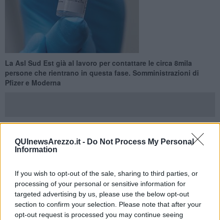
La Asl Sud Est già al lavoro per contattare le circa 8mila
persone che rientrano in questa fase. Somministrazioni di
Pfizer e Moderna
QUInewsArezzo.it -
Do Not Process My Personal
AREZZO —
Partite, in tutta la Asl Sud Est, le telefonate ed i contatti
Information
con le persone
estremamente fragili
, che rientrano nelle
categorie
indicate dal Ministero della Salute per la
somministrazione della terza dose del vaccino anti Covid
che
If you wish to opt-out of the sale, sharing to third parties, or
inizierà lunedì 20 settembre.
processing of your personal or sensitive information for
targeted advertising by us, please use the below opt-out
“Un lavoro che abbiamo avviato già nella giornata di venerdì 17 -
section to confirm your selection. Please note that after your
spiega il Direttore Sanitario Simona Dei - e che proseguirà anche
opt-out request is processed you may continue seeing
nel weekend. I nostri reparti stanno contattando
tutte le persone