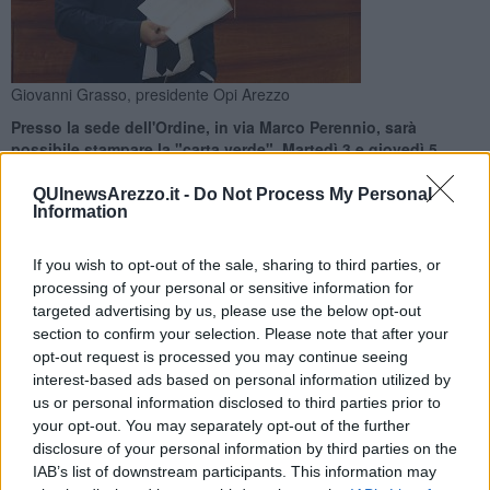
Giovanni Grasso, presidente Opi Arezzo
Presso la sede dell'Ordine, in via Marco Perennio, sarà
possibile stampare la "carta verde". Martedì 3 e giovedì 5
agosto dalle 9 alle 13
QUInewsArezzo.it -
Do Not Process My Personal
Information
If you wish to opt-out of the sale, sharing to third parties, or
processing of your personal or sensitive information for
AREZZO —
Gli infermieri, ancora una volta al servizio dei cittadini.
targeted advertising by us, please use the below opt-out
L'Opi, infatti, apre la sua sede di via Marco Perennio per
section to confirm your selection. Please note that after your
permettere, a chiunque lo desideri, di stampare materialmente il
opt-out request is processed you may continue seeing
Green Pass.
interest-based ads based on personal information utilized by
us or personal information disclosed to third parties prior to
“Abbiamo deciso – spiega il presidente
Giovanni Grasso
– di
your opt-out. You may separately opt-out of the further
aprire la nostra sede a chi ha bisogno di aiuto per stampare
disclosure of your personal information by third parties on the
materialmente il Green Pass nei giorni nei quali la certificazione
diventa obbligatoria per certe attività”.
IAB’s list of downstream participants. This information may