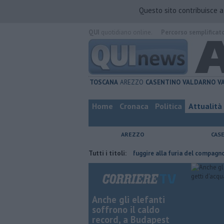
Questo sito contribuisce 
QUI
quotidiano online.
Percorso semplificat
TOSCANA
AREZZO
CASENTINO
VALDARNO
V
Home
Cronaca
Politica
Attualità
AREZZO
CAS
ha fatta
Nascosta in un bar per sfuggire alla furia del compagno
Tutti i titoli:
​
Anche gli elefanti
soffrono il caldo
record, a Budapest