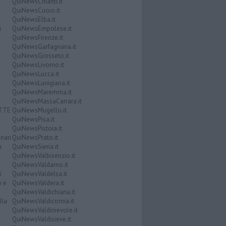
QuiNewsChianti.it
QuiNewsCuoio.it
QuiNewsElba.it
i
QuiNewsEmpolese.it
QuiNewsFirenze.it
QuiNewsGarfagnana.it
QuiNewsGrosseto.it
QuiNewsLivorno.it
QuiNewsLucca.it
QuiNewsLunigiana.it
QuiNewsMaremma.it
QuiNewsMassaCarrara.it
ATTE
QuiNewsMugello.it
QuiNewsPisa.it
QuiNewsPistoia.it
nari
QuiNewsPrato.it
a
QuiNewsSiena.it
QuiNewsValbisenzio.it
QuiNewsValdarno.it
i
QuiNewsValdelsa.it
o e
QuiNewsValdera.it
QuiNewsValdichiana.it
lla
QuiNewsValdicornia.it
QuiNewsValdinievole.it
QuiNewsValdisieve.it