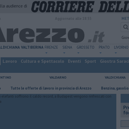
alla audience di
o
Aggiornato alle 18:55
MET
Gio
ALDICHIANA
VALTIBERINA
FIRENZE
SIENA
GROSSETO
PRATO
LIVORNO
Lavoro
Cultura e Spettacolo
Eventi
Sport
Giostra Sarac
ENTINO
VALDARNO
VALDICHIANA
Tutte le offerte di lavoro in provincia di Arezzo
​Benzina, gasolio, gpl, e
Pr
fo