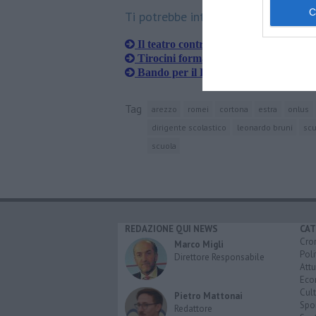
Ti potrebbe interessare anche:
Il teatro contro la droga
Tirocini formativi all'estero
Bando per il Pacchetto scuola
Tag
arezzo
romei
cortona
estra
onlus
dirigente scolastico
leonardo bruni
scu
scuola
REDAZIONE QUI NEWS
CAT
Cro
Marco Migli
Poli
Direttore Responsabile
Attu
Eco
Cult
Pietro Mattonai
Spo
Redattore