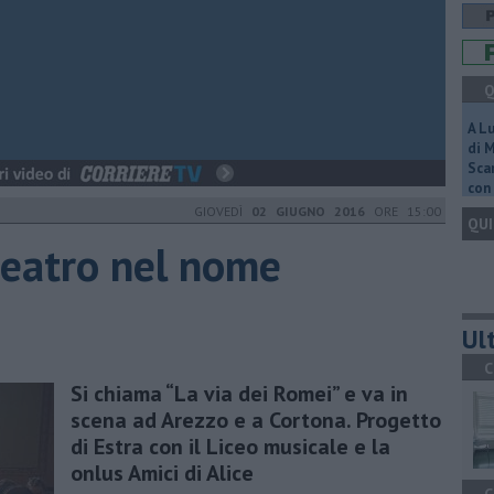
Q
A L
di 
Scar
con 
GIOVEDÌ
02 GIUGNO 2016
ORE 15:00
QUI
 teatro nel nome
Ult
C
Si chiama “La via dei Romei” e va in
scena ad Arezzo e a Cortona. Progetto
di Estra con il Liceo musicale e la
onlus Amici di Alice