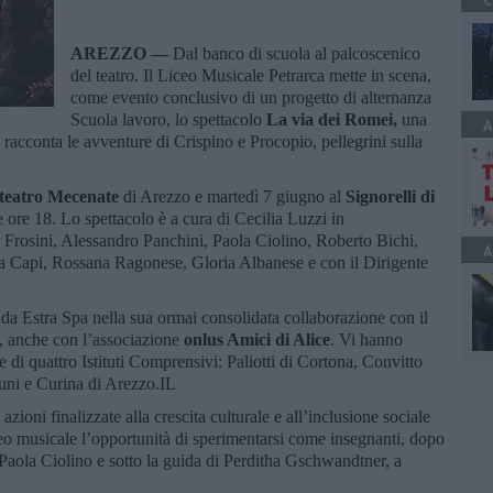
C
AREZZO —
Dal banco di scuola al palcoscenico
del teatro. Il Liceo Musicale Petrarca mette in scena,
come evento conclusivo di un progetto di alternanza
Scuola lavoro, lo spettacolo
La via dei Romei,
una
A
acconta le avventure di Crispino e Procopio, pellegrini sulla
teatro Mecenate
di Arezzo e martedì 7 giugno al
Signorelli di
e ore 18. Lo spettacolo è a cura di Cecilia Luzzi in
Frosini, Alessandro Panchini, Paola Ciolino, Roberto Bichi,
A
 Capi, Rossana Ragonese, Gloria Albanese e con il Dirigente
 da Estra Spa nella sua ormai consolidata collaborazione con il
, anche con l’associazione
onlus Amici di Alice
. Vi hanno
e di quattro Istituti Comprensivi: Paliotti di Cortona, Convitto
uni e Curina di Arezzo.IL
azioni finalizzate alla crescita culturale e all’inclusione sociale
iceo musicale l’opportunità di sperimentarsi come insegnanti, dopo
 Paola Ciolino e sotto la guida di Perditha Gschwandtner, a