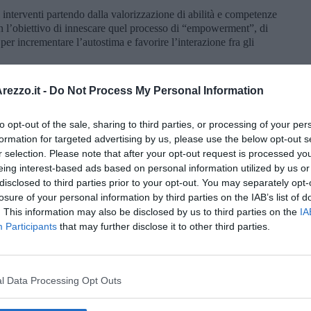
i interventi partendo dalla valorizzazione di abilità e competenze
on l’obiettivo di innescare quel processo di “empowerment”, di
 per incrementare l’autostima e favorire l’interazione fra gli
so la strada tortuosa che ha portato – come Crispino e
dei Romei – alla meta di questo spettacolo: Perditha
ezzo.it -
Do Not Process My Personal Information
usica composta da Ambrogio Sparagna, Alessandro Panchini
ha curato la trascrizione e l’adattamento, ma soprattutto gli
to opt-out of the sale, sharing to third parties, or processing of your per
impegno e serietà hanno lavorato a questo progetto. Un esempio
formation for targeted advertising by us, please use the below opt-out s
zione fra istituti scolastici diversi e realtà produttive del
r selection. Please note that after your opt-out request is processed y
sica e all’attività teatrale un forte valore culturale,
eing interest-based ads based on personal information utilized by us or
disclosed to third parties prior to your opt-out. You may separately opt-
losure of your personal information by third parties on the IAB’s list of
. This information may also be disclosed by us to third parties on the
IA
Participants
that may further disclose it to other third parties.
oscana iscriviti alla
Newsletter QUInews - ToscanaMedia.
amente nella tua casella di posta.
l Data Processing Opt Outs