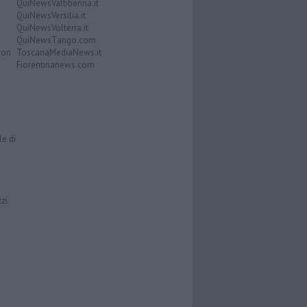
QuiNewsValtiberina.it
QuiNewsVersilia.it
QuiNewsVolterra.it
QuiNewsTango.com
Don
ToscanaMediaNews.it
Fiorentinanews.com
le di
zzi