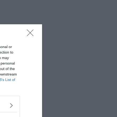
sonal or
ection to
ou may
 personal
out of the
 downstream
B’s List of