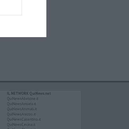
IL NETWORK QuiNews.net
QuiNewsAbetone.it
QuiNewsAmiata.it
QuiNewsAnimali.it
QuiNewsArezzo.it
QuiNewsCasentino.it
QuiNewsCecina.it