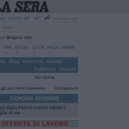
23°
35°
EO:
AREZZO
QuiNews.net
vedì
06 Agosto 2026
PISA
PISTOIA
LUCCA
MASSA CARRARA
ino
Blog
Interviste
Animali
Pubblicità
Contatti
VALTIBERINA
cco dove risparmiare
Contagiata da legionella, non ce l'ha fatta
Nas
DOMANI AVVENNE
esi dalla Polizia scatta subito il
glio di via