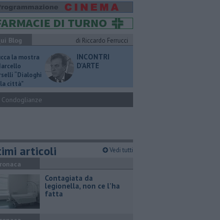
ui Blog
di Riccardo Ferrucci
INCONTRI
ucca la mostra
D'ARTE
Marcello
selli “Dialoghi
la città"
Condoglianze
imi articoli
Vedi tutti
ronaca
Contagiata da
legionella, non ce l'ha
fatta