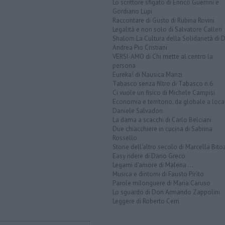
Lo scrittore sfigato di Enrico Guerrini e
Gordiano Lupi
Raccontare di Gusto di Rubina Rovini
Legalità e non solo di Salvatore Calleri
Shalom La Cultura della Solidarietà di 
Andrea Pio Cristiani
VERSI-AMO di Chi mette al centro la
persona
Eureka! di Nausica Manzi
Tabasco senza filtro di Tabasco n.6
Ci vuole un fisico di Michele Campisi
Economia e territorio, da globale a loca
Daniele Salvadori
La dama a scacchi di Carlo Belciani
Due chiacchiere in cucina di Sabrina
Rossello
Storie dell'altro secolo di Marcella Bito
Easy ridere di Dario Greco
Legami d'amore di Malena ...
Musica e dintorni di Fausto Pirìto
Parole milonguere di Maria Caruso
Lo sguardo di Don Armando Zappolini
Leggere di Roberto Cerri