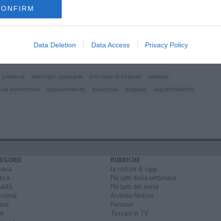
CONFIRM
Data Deletion
Data Access
Privacy Policy
petrarca
ambrogio sparagna
procopio di cesarea
albania
ola elementare
empowerment
autostima
empatia
apprendimento
EGORIE
RUBRICHE
naca
Le notizie di oggi
tica
Più Letti della settimana
alità
Più Letti del mese
nomia
Archivio Notizie
ura
Persone
rt
Toscani in TV