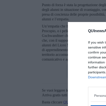
Punto di forza è stata la progettazione degl
degli alunni in situazione di svantaggio, c
presa di coscienza delle proprie possibilità,
alunni e l’empatia.
Un’empatia che ha coinvolto chi ha condivi
Procopio, o i pellegrini lungo l’antica Via 
QUInewsAr
Gschwandtner che ha fatto conoscere la m
che, con il supporto dei colleghi del Liceo, 
If you wish 
alunni del Liceo Musicale che con grande 
sensitive in
di apprendimento fra pari, una bella collabora
confirm you
territorio accomunate dal riconoscere alla mu
continue se
comunicativo e aggregante .
information 
further disc
participants
Downstream 
Se vuoi leggere le notizie principali della T
Arriva gratis tutti i giorni alle 20:00 dirett
Persona
Basta cliccare
QUI