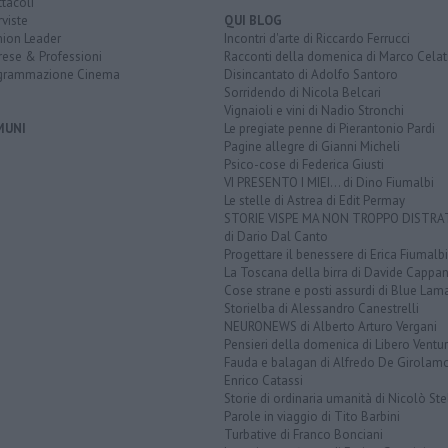
tacoli
rviste
QUI BLOG
nion Leader
Incontri d'arte di Riccardo Ferrucci
rese & Professioni
Racconti della domenica di Marco Celat
grammazione Cinema
Disincantato di Adolfo Santoro
Sorridendo di Nicola Belcari
Vignaioli e vini di Nadio Stronchi
MUNI
Le pregiate penne di Pierantonio Pardi
Pagine allegre di Gianni Micheli
Psico-cose di Federica Giusti
VI PRESENTO I MIEI... di Dino Fiumalbi
Le stelle di Astrea di Edit Permay
STORIE VISPE MA NON TROPPO DISTR
di Dario Dal Canto
Progettare il benessere di Erica Fiumalbi
La Toscana della birra di Davide Cappan
Cose strane e posti assurdi di Blue Lam
Storielba di Alessandro Canestrelli
NEURONEWS di Alberto Arturo Vergani
Pensieri della domenica di Libero Ventur
Fauda e balagan di Alfredo De Girolam
Enrico Catassi
Storie di ordinaria umanità di Nicolò Ste
Parole in viaggio di Tito Barbini
Turbative di Franco Bonciani