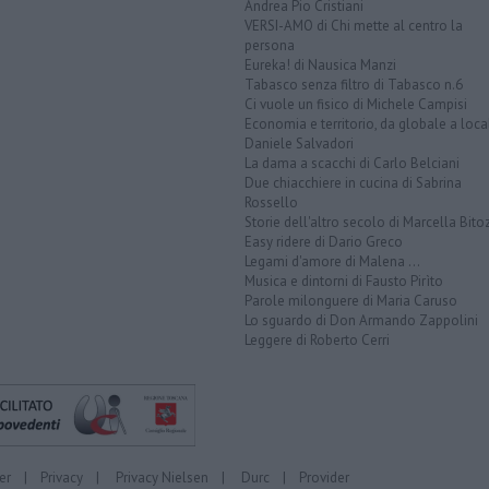
Andrea Pio Cristiani
VERSI-AMO di Chi mette al centro la
persona
Eureka! di Nausica Manzi
Tabasco senza filtro di Tabasco n.6
Ci vuole un fisico di Michele Campisi
Economia e territorio, da globale a loca
Daniele Salvadori
La dama a scacchi di Carlo Belciani
Due chiacchiere in cucina di Sabrina
Rossello
Storie dell'altro secolo di Marcella Bito
Easy ridere di Dario Greco
Legami d'amore di Malena ...
Musica e dintorni di Fausto Pirìto
Parole milonguere di Maria Caruso
Lo sguardo di Don Armando Zappolini
Leggere di Roberto Cerri
er
|
Privacy
|
Privacy Nielsen
|
Durc
|
Provider