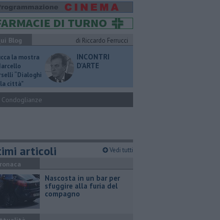
ui Blog
di Riccardo Ferrucci
INCONTRI
ucca la mostra
D'ARTE
Marcello
selli “Dialoghi
la città"
Condoglianze
imi articoli
Vedi tutti
ronaca
Nascosta in un bar per
sfuggire alla furia del
compagno