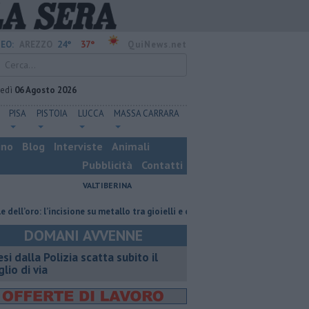
24°
37°
EO:
AREZZO
QuiNews.net
vedì
06 Agosto 2026
PISA
PISTOIA
LUCCA
MASSA CARRARA
ino
Blog
Interviste
Animali
Pubblicità
Contatti
VALTIBERINA
o: l’incisione su metallo tra gioielli e oggetti personalizzati
Nascosta i
DOMANI AVVENNE
esi dalla Polizia scatta subito il
glio di via