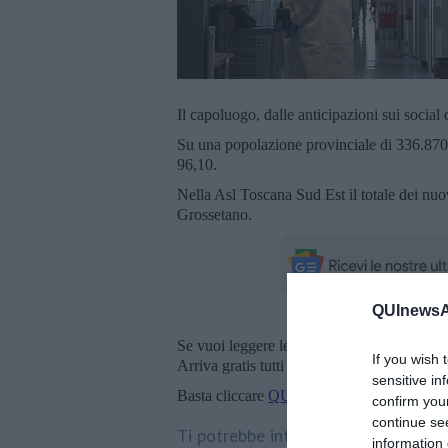
Il capoluogo, dalle anticipazioni sui social
Su una popolazione provinciale di 336.870 
96,10.
Nella Asl Toscana Sud Est il totale dei nuo
Grossetano.
QUInewsAr
Se vuoi leggere le notizie principali della T
If you wish 
Arriva gratis tutti i giorni alle 20:00 dirett
sensitive in
Basta cliccare
QUI
confirm you
continue se
Ti potrebbe interessare anche:
information 