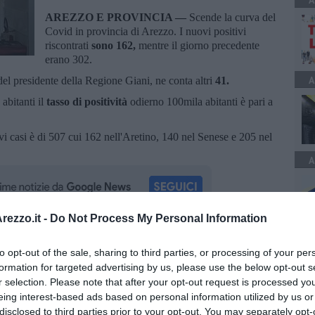
A
AREZZO E PROVINCIA —
Scende la curva del
Covid in provincia di Arezzo. I nuovi positivi
riscontrati
sono 162,
mentre il giorno precedente
erano 302.
A
 del presidente della Regione Giani, ne conta altri
41.
abitanti il
tasso di positività
odierno 100mila abitanti è pari a
vi casi è di 507 cui 162 nell'Aretino, 140 nel Senese e 205 nel
A
ezzo.it -
Do Not Process My Personal Information
oscana iscriviti alla
Newsletter QUInews - ToscanaMedia.
to opt-out of the sale, sharing to third parties, or processing of your per
amente nella tua casella di posta.
formation for targeted advertising by us, please use the below opt-out s
r selection. Please note that after your opt-out request is processed y
eing interest-based ads based on personal information utilized by us or
disclosed to third parties prior to your opt-out. You may separately opt-