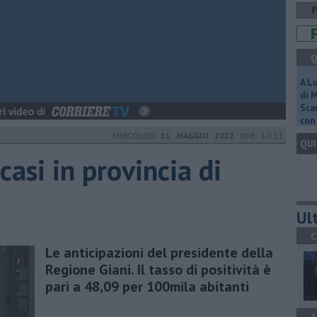
Q
A L
di 
Scar
con 
MERCOLEDÌ
11 MAGGIO 2022
ORE 10:11
QUI
casi in provincia di
Ult
C
Le anticipazioni del presidente della
Regione Giani. Il tasso di positività è
pari a 48,09 per 100mila abitanti