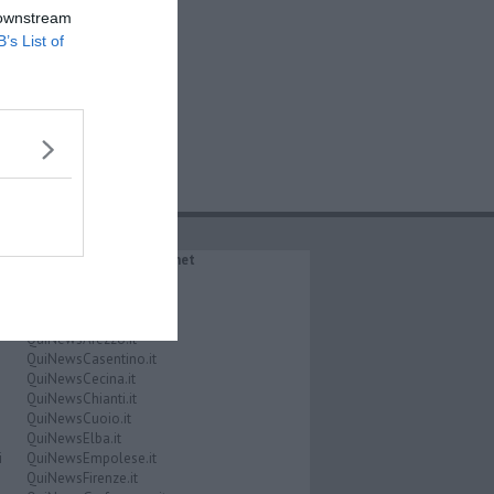
 downstream
B’s List of
IL NETWORK QuiNews.net
QuiNewsAbetone.it
QuiNewsAmiata.it
QuiNewsAnimali.it
QuiNewsArezzo.it
QuiNewsCasentino.it
QuiNewsCecina.it
QuiNewsChianti.it
QuiNewsCuoio.it
QuiNewsElba.it
i
QuiNewsEmpolese.it
QuiNewsFirenze.it