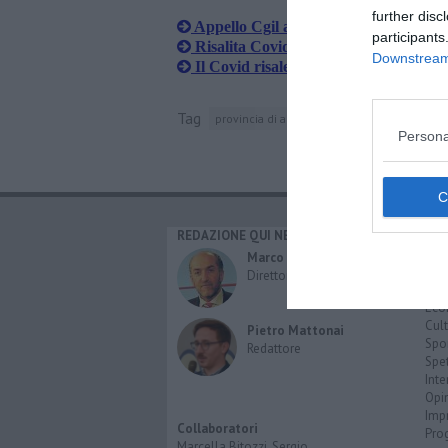
further disc
Appello Cgil alla Asl "basta tagli, ma
participants
Risalita Covid, nell'Aretino altri 302 p
Downstream 
Il Covid risale e nell'Aretino sfiora i 
Tag
provincia di arezzo
toscana
Persona
REDAZIONE QUI NEWS
CAT
Cro
Marco Migli
Poli
Direttore Responsabile
Attu
Eco
Cult
Pietro Mattonai
Spo
Redattore
Spet
Inte
Opi
Imp
Collaboratori
Pro
Marcella Bitozzi, Sergio