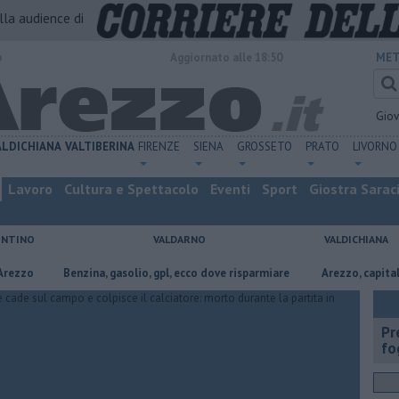
alla audience di
o
Aggiornato alle 18:50
MET
Gio
ALDICHIANA
VALTIBERINA
FIRENZE
SIENA
GROSSETO
PRATO
LIVORNO
Lavoro
Cultura e Spettacolo
Eventi
Sport
Giostra Sarac
ENTINO
VALDARNO
VALDICHIANA
​Benzina, gasolio, gpl, ecco dove risparmiare
Arezzo, capitale dell’or
Pr
fo