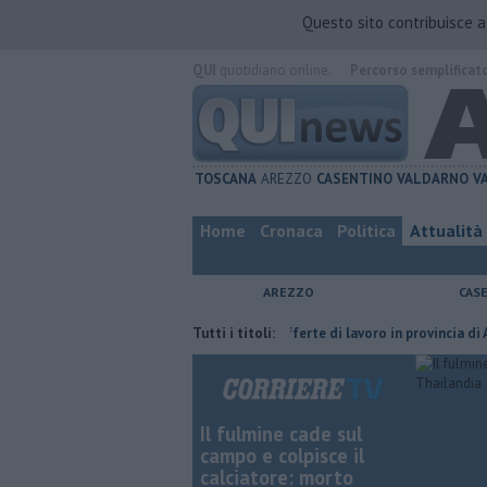
Questo sito contribuisce 
QUI
quotidiano online.
Percorso semplificat
TOSCANA
AREZZO
CASENTINO
VALDARNO
V
Home
Cronaca
Politica
Attualità
AREZZO
CAS
la furia del compagno
​Tutte le offerte di lavoro in provincia di Arezzo
Tutti i titoli:
Il fulmine cade sul
campo e colpisce il
calciatore: morto