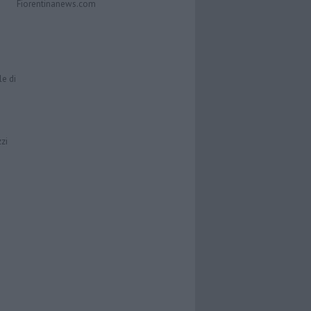
Fiorentinanews.com
le di
zzi