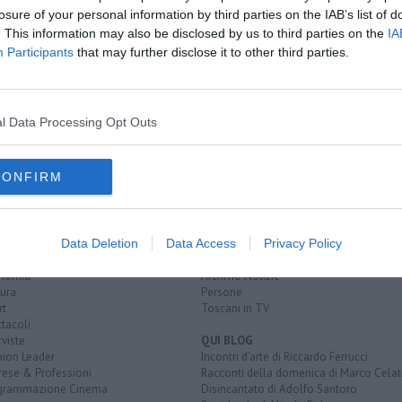
losure of your personal information by third parties on the IAB’s list of
 assunzioni"
. This information may also be disclosed by us to third parties on the
IA
ositivi
Participants
that may further disclose it to other third parties.
300 casi
l Data Processing Opt Outs
CONFIRM
EGORIE
RUBRICHE
naca
Le notizie di oggi
Data Deletion
Data Access
Privacy Policy
tica
Più Letti della settimana
alità
Più Letti del mese
nomia
Archivio Notizie
ura
Persone
rt
Toscani in TV
tacoli
rviste
QUI BLOG
nion Leader
Incontri d'arte di Riccardo Ferrucci
rese & Professioni
Racconti della domenica di Marco Celat
grammazione Cinema
Disincantato di Adolfo Santoro