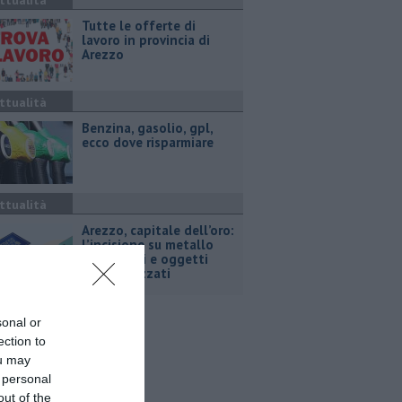
ttualità
​Tutte le offerte di
lavoro in provincia di
Arezzo
ttualità
​Benzina, gasolio, gpl,
ecco dove risparmiare
ttualità
Arezzo, capitale dell’oro:
l’incisione su metallo
tra gioielli e oggetti
personalizzati
sonal or
ection to
ou may
 personal
out of the