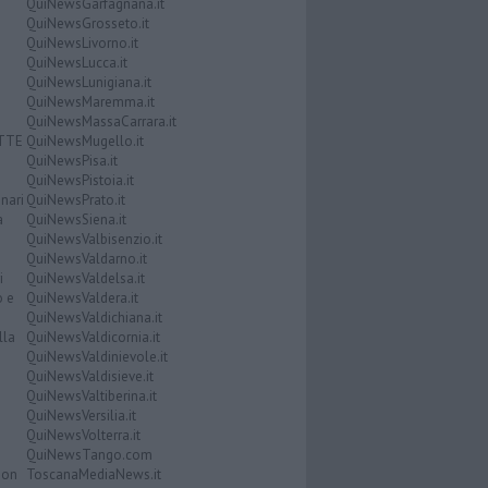
QuiNewsGarfagnana.it
QuiNewsGrosseto.it
QuiNewsLivorno.it
QuiNewsLucca.it
QuiNewsLunigiana.it
QuiNewsMaremma.it
QuiNewsMassaCarrara.it
ATTE
QuiNewsMugello.it
QuiNewsPisa.it
QuiNewsPistoia.it
nari
QuiNewsPrato.it
a
QuiNewsSiena.it
QuiNewsValbisenzio.it
QuiNewsValdarno.it
i
QuiNewsValdelsa.it
o e
QuiNewsValdera.it
QuiNewsValdichiana.it
lla
QuiNewsValdicornia.it
QuiNewsValdinievole.it
QuiNewsValdisieve.it
QuiNewsValtiberina.it
QuiNewsVersilia.it
QuiNewsVolterra.it
QuiNewsTango.com
Don
ToscanaMediaNews.it