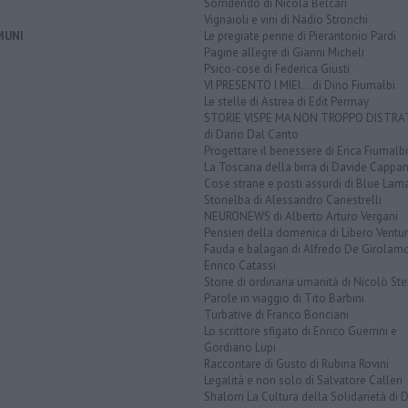
Sorridendo di Nicola Belcari
Vignaioli e vini di Nadio Stronchi
MUNI
Le pregiate penne di Pierantonio Pardi
Pagine allegre di Gianni Micheli
Psico-cose di Federica Giusti
VI PRESENTO I MIEI... di Dino Fiumalbi
Le stelle di Astrea di Edit Permay
STORIE VISPE MA NON TROPPO DISTR
di Dario Dal Canto
Progettare il benessere di Erica Fiumalbi
La Toscana della birra di Davide Cappan
Cose strane e posti assurdi di Blue Lam
Storielba di Alessandro Canestrelli
NEURONEWS di Alberto Arturo Vergani
Pensieri della domenica di Libero Ventur
Fauda e balagan di Alfredo De Girolam
Enrico Catassi
Storie di ordinaria umanità di Nicolò Ste
Parole in viaggio di Tito Barbini
Turbative di Franco Bonciani
Lo scrittore sfigato di Enrico Guerrini e
Gordiano Lupi
Raccontare di Gusto di Rubina Rovini
Legalità e non solo di Salvatore Calleri
Shalom La Cultura della Solidarietà di 