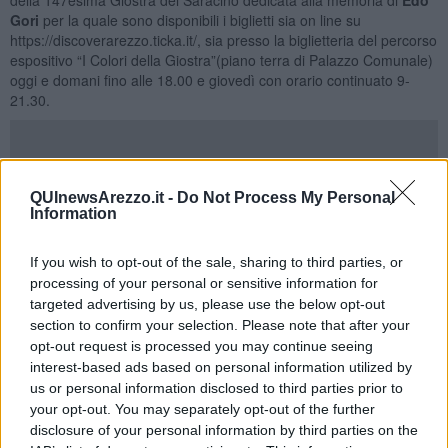
Gori
per la quale sono disponibili i biglietti sia on line su
https://discoverarezzo.ticka.it/, sia presso la biglietteria del percorso
espositivo “I Colori della Giostra”(piano terra di Palazzo Comunale)
oggi e domani fino alle 18.00 e giovedì con orario continuato 9-
21.30.
Edo Gori
21.02.1958-19.03.2005
QUInewsArezzo.it -
Do Not Process My Personal
Uomo di Giostra e di sport, Edo Gori, indimenticato rettore del
Information
Quartiere di Porta Santo Spirito ed ex presidente della UISP
aretina, ha sempre messo passione e impegno al servizio della
If you wish to opt-out of the sale, sharing to third parties, or
Città di Arezzo alla quale era profondamente legato. Vicerettore
processing of your personal or sensitive information for
della Colombina dal 1992, ha ricoperto la massima carica alla guida
targeted advertising by us, please use the below opt-out
del quartiere dal 2000 fino alla prematura scomparsa nel 2005
section to confirm your selection. Please note that after your
conquistando due Lance d'Oro tra cui quella del settembre 2004,
opt-out request is processed you may continue seeing
sua ultima Giostra.Precursore dei tempi, visionario, a lui si deve
interest-based ads based on personal information utilized by
l'intuizione, vincente, della necessità di dotarsi di strutture
us or personal information disclosed to third parties prior to
all'avanguardia e una scuola di giostratori per costruire un futuro
solido e valoroso. Le scuderie del quartiere inaugurate dopo la sua
your opt-out. You may separately opt-out of the further
morte, non a caso, portano il suo nome. Figura solare, carismatica
disclosure of your personal information by third parties on the