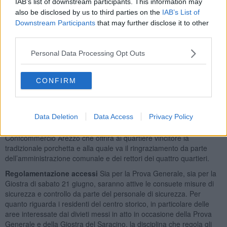
e generosa, Edo Gori credeva fortemente nel potere
IAB’s list of downstream participants. This information may
dell'aggregazione di cui i quartieri, così come lo sport amatoriale
also be disclosed by us to third parties on the
IAB’s List of
che ha contribuito a far crescere, sono tra le massime espressioni.
Downstream Participants
that may further disclose it to other
Sempre attento ai giovani, il Quartiere di Porta Santo Spirito ha
third parties.
scelto di ricordarlo ogni anno con la Borsa di Studio Edo Gori
concorso rivolto agli alunni delle scuole primarie aretine che
Personal Data Processing Opt Outs
partecipano raccontando con parole, disegni e creatività la Giostra
del Saracino. La sua figura rimane un punto di riferimento per chi
CONFIRM
ha avuto la fortuna di percorrere con lui un pezzo di strada così
come per le generazioni a venire.
Il quartiere vincitore riceverà dal Sindaco di Arezzo il Piatto
Data Deletion
Data Access
Privacy Policy
d’argento, trofeo della Prova Generale. Per l’occasione si rinnova
anche la collaborazione con l’Associazione Macellai di
Confcommercio Arezzo che offrirà al quartiere vincitore la
tradizionale porchetta e alla quale va il ringraziamento da parte
dell’amministrazione comunale e dei rettori dei quattro quartieri.
Regolamentazione accessi
Sia per la Prova Generale, sia per la
Giostra di sabato 21 giugno, saranno attive le consuete misure di
sicurezza e controllo da parte del personale di sicurezza. Per
quanto riguarda i residenti del centro storico, in particolare delle
aree interessate dai divieti messi in atto in occasione della Prova
Generale e della Giostra del Saracino, la disciplina che regola gli