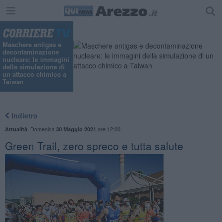
Maschere antigas e
decontaminazione
nucleare: le immagini
della simulazione di
un attacco chimico a
Taiwan
Indietro
,
Domenica
ore 12:00
Attualità
30 Maggio 2021
Green Trail, zero spreco e tutta salute