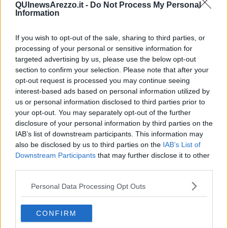
QUInewsArezzo.it -
Do Not Process My Personal
Information
“Aisa Impianti è uno dei fiori all’occhiello della nostra
Amministrazione, il cui impegno va ben oltre il proprio core
business: iniziative di questo tipo servono a dare la possibilità a
If you wish to opt-out of the sale, sharing to third parties, or
chiunque di entrare in contatto con una
realtà green e sicura
processing of your personal or sensitive information for
come lo è l’impianto di recupero totale di rifiuti di Aisa Impianti.
targeted advertising by us, please use the below opt-out
Venendo qui ci si rende materialmente conto che non si può più
section to confirm your selection. Please note that after your
parlare di inceneritore ma propriamente di polo di recupero dei
opt-out request is processed you may continue seeing
rifiuti urbani prodotti dagli aretini” afferma l’assessore Chierici.
interest-based ads based on personal information utilized by
us or personal information disclosed to third parties prior to
“La salute e il rispetto dell’ambiente sono l’obiettivo di Zero Spreco.
your opt-out. You may separately opt-out of the further
E sensibilizzare i cittadini ai temi del recupero, il risparmio
disclosure of your personal information by third parties on the
energetico e il riciclo sono una missione che si concretizza anche
attraverso manifestazioni come questa, attraverso i valori dello
IAB’s list of downstream participants. This information may
sport” - ha detto
Cherici
, sottolineando la trasformazione nel tempo
also be disclosed by us to third parties on the
IAB’s List of
del polo impiantistico e l’eccellenza del progetto di recupero
Downstream Participants
that may further disclose it to other
integrale dei rifiuti. “Prima di diventare una centrale di recupero R1
third parties.
il sistema prevedeva lo smaltimento tramite incenerimento, oggi e
per il futuro e con le nuove autorizzazioni la parte prevalente è
Personal Data Processing Opt Outs
riciclo e recupero quindi la linea del fuoco è finita in coda per
recuperare scarti altrimenti non recuperabili. Il riciclo e recupero di
CONFIRM
scarti alimentari e di altre tipologie infatti permette di ottenere
nuova materia. E la produzione di energia attraverso la