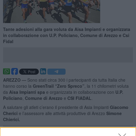
Tante adesioni alla gara voluta da Aisa Impianti e organizzata
in collaborazione con U.P. Policiano, Comune di Arezzo e Csi
Fidal
AREZZO —
Sono stati circa 300 i partecipanti da tutta Italia che
hanno corso la
GreenTrail “Zero Spreco”
, la 11 chilometri voluta
da
Aisa Impianti spa
e organizzata in collaborazione con
U.P.
Policiano
,
Comune di Arezzo
e
CSI FIADAL
.
A salutare gli atleti c’erano il presidente di Asia Impianti
Giacomo
Cherici
e l’assessore alle attività produttive di Arezzo
Simone
Chierici.