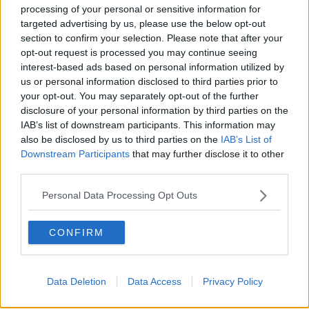
processing of your personal or sensitive information for
appartengono ad un nucleo familiare il cui reddito è inferiore a
targeted advertising by us, please use the below opt-out
36.151,98 euro
. Per accedere a queste tariffe agevolate è
section to confirm your selection. Please note that after your
necessario essere in possesso del tagliando Isee Tpl valido, il
opt-out request is processed you may continue seeing
quale viene rilasciato al momento della dichiarazione Isee presso
interest-based ads based on personal information utilized by
un patronato o un Caaf. Per maggiori informazioni è possibile
us or personal information disclosed to third parties prior to
consultare anche la sezione dedicata del sito web della Regione
Toscana. Nelle biglietterie aziendali gli utenti possono conoscere
your opt-out. You may separately opt-out of the further
tutte le opzioni che è possibile sottoscrivere.
disclosure of your personal information by third parties on the
IAB’s list of downstream participants. This information may
also be disclosed by us to third parties on the
IAB’s List of
Downstream Participants
that may further disclose it to other
third parties.
Sul sito
trasportoferroviariotoscano.it
sono elencate le
biglietterie e le rivendite autorizzate distribuite sul territorio e i
Personal Data Processing Opt Outs
relativi orari di apertura al pubblico. Sempre tramite la pagina web
di Tft è possibile accedere alla piattaforma di acquisto online che
consente il pagamento tramite carta di credito.
CONFIRM
Dalla metà di settembre gli utenti potranno usufruire di un ulteriore
servizio: a bordo di alcuni convogli ferroviari sarà infatti possibile
acquistare il biglietto corsa semplice
, tramite una emettitrice self
Data Deletion
Data Access
Privacy Policy
service, senza maggiorazione. Questo ulteriore canale di acquisto
va ad aggiungersi all’acquisto tramite il capo treno, che però