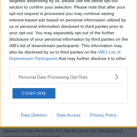
targeted advertising by us, please use the below opt-out
Il
check-up aereo
avviene con un elicottero specializzato che
section to confirm your selection. Please note that after your
consentirà di monitorare lo stato di salute degli oltre 1.300 km di
opt-out request is processed you may continue seeing
rete elettrica tra
Arezzo città, Foiano della Chiana, Bibbiena,
interest-based ads based on personal information utilized by
Badia Tedalda, Monte San Savino e Montevarchi
.
us or personal information disclosed to third parties prior to
your opt-out. You may separately opt-out of the further
disclosure of your personal information by third parties on the
IAB’s list of downstream participants. This information may
La
verifica con elicottero
, effettuata con tecnologie di ultima
also be disclosed by us to third parties on the
IAB’s List of
generazione, consiste nell’ispezione delle linee aeree, difficilmente
Downstream Participants
that may further disclose it to other
controllabili da terra, e rientra nell'ambito delle attività di
third parties.
prevenzione e manutenzione delle linee elettriche. I voli a bassa
quota delle linee consentono la rilevazione visiva, ad elevata
Personal Data Processing Opt Outs
risoluzione, di eventuali anomalie e la ripresa video della situazione
degli impianti. Durante queste ispezioni viene posta particolare
attenzione alla presenza di piante nelle immediate vicinanze dei
CONFIRM
conduttori, allo stato dei sostegni, delle mensole, degli isolatori e
dei posti di trasformazione su palo. Le operazioni avvengono con le
linee elettriche in tensione,
senza ricorrere a interruzioni
del
Data Deletion
Data Access
Privacy Policy
servizio
e quindi senza disagio per la clientela. Al controllo aereo
fa seguito l'analisi di dettaglio dei dati registrati e le eventuali
ispezioni mirate dei tecnici di e-distribuzione che definiscono il
successivo piano di interventi.