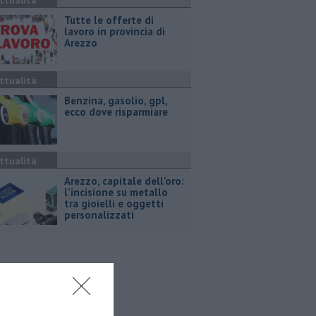
ttualità
​Tutte le offerte di
lavoro in provincia di
Arezzo
ttualità
​Benzina, gasolio, gpl,
ecco dove risparmiare
ttualità
Arezzo, capitale dell’oro:
l’incisione su metallo
tra gioielli e oggetti
personalizzati