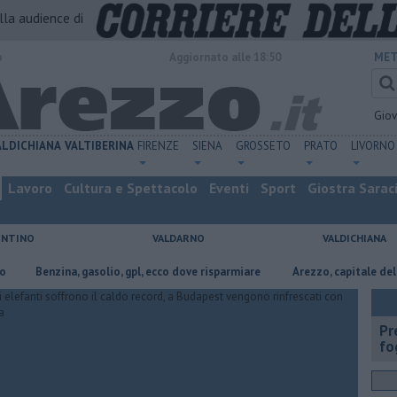
alla audience di
o
Aggiornato alle 18:50
MET
Gio
ALDICHIANA
VALTIBERINA
FIRENZE
SIENA
GROSSETO
PRATO
LIVORNO
Lavoro
Cultura e Spettacolo
Eventi
Sport
Giostra Sarac
ENTINO
VALDARNO
VALDICHIANA
enzina, gasolio, gpl, ecco dove risparmiare
Arezzo, capitale dell’oro: l’i
Pr
fo