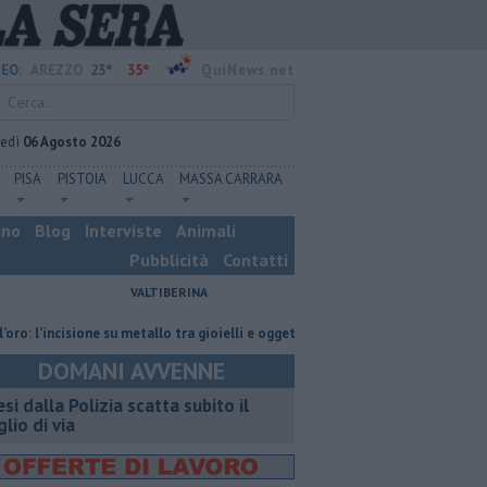
23°
35°
EO:
AREZZO
QuiNews.net
vedì
06 Agosto 2026
PISA
PISTOIA
LUCCA
MASSA CARRARA
ino
Blog
Interviste
Animali
Pubblicità
Contatti
VALTIBERINA
ncisione su metallo tra gioielli e oggetti personalizzati
Nascosta in un b
DOMANI AVVENNE
esi dalla Polizia scatta subito il
glio di via