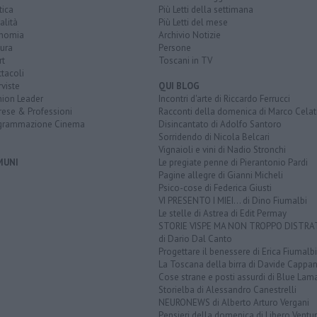
tica
Più Letti della settimana
alità
Più Letti del mese
nomia
Archivio Notizie
ura
Persone
rt
Toscani in TV
tacoli
rviste
QUI BLOG
nion Leader
Incontri d'arte di Riccardo Ferrucci
rese & Professioni
Racconti della domenica di Marco Celat
grammazione Cinema
Disincantato di Adolfo Santoro
Sorridendo di Nicola Belcari
Vignaioli e vini di Nadio Stronchi
MUNI
Le pregiate penne di Pierantonio Pardi
Pagine allegre di Gianni Micheli
Psico-cose di Federica Giusti
VI PRESENTO I MIEI... di Dino Fiumalbi
Le stelle di Astrea di Edit Permay
STORIE VISPE MA NON TROPPO DISTR
di Dario Dal Canto
Progettare il benessere di Erica Fiumalbi
La Toscana della birra di Davide Cappan
Cose strane e posti assurdi di Blue Lam
Storielba di Alessandro Canestrelli
NEURONEWS di Alberto Arturo Vergani
Pensieri della domenica di Libero Ventur