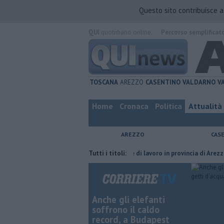
Questo sito contribuisce 
QUI
quotidiano online.
Percorso semplificat
TOSCANA
AREZZO
CASENTINO
VALDARNO
V
Home
Cronaca
Politica
Attualità
AREZZO
CAS
ia del compagno
​Tutte le offerte di lavoro in provincia di Arezzo
Tutti i titoli:
​B
Anche gli elefanti
soffrono il caldo
record, a Budapest