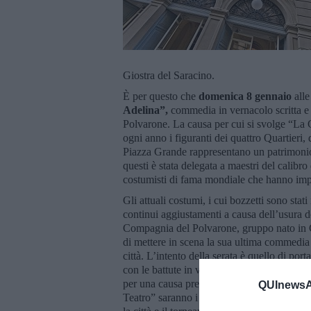
Giostra del Saracino.
È per questo che
domenica 8 gennaio
alle
Adelina”,
commedia in vernacolo scritta e 
Polvarone. La causa per cui si svolge “La Gi
ogni anno i figuranti dei quattro Quartieri, 
Piazza Grande rappresentano un patrimonio d
questi è stata delegata a maestri del calib
costumisti di fama mondiale che hanno impr
Gli attuali costumi, i cui bozzetti sono stat
continui aggiustamenti a causa dell’usura de
Compagnia del Polvarone, gruppo nato in Co
di mettere in scena la sua ultima commedia 
città. L’intento della serata è quello di por
con le battute in vernacolo alla riscoperta d
per una causa preziosa e di interesse cultu
QUInewsAr
Teatro” saranno i piccoli talenti del Coro V