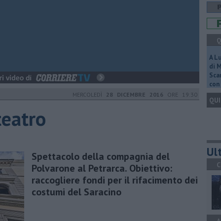
Q
A L
di 
Scar
con 
MERCOLEDÌ
28 DICEMBRE 2016
ORE 19:30
QUI
teatro
Ult
Spettacolo della compagnia del
C
Polvarone al Petrarca. Obiettivo:
raccogliere fondi per il rifacimento dei
costumi del Saracino