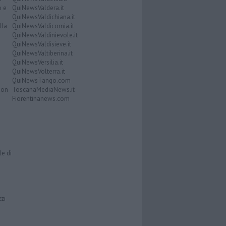
o e
QuiNewsValdera.it
QuiNewsValdichiana.it
lla
QuiNewsValdicornia.it
QuiNewsValdinievole.it
QuiNewsValdisieve.it
QuiNewsValtiberina.it
QuiNewsVersilia.it
QuiNewsVolterra.it
QuiNewsTango.com
Don
ToscanaMediaNews.it
Fiorentinanews.com
le di
zzi