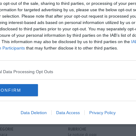
to opt-out of the sale, sharing to third parties, or processing of your per
formation for targeted advertising by us, please use the below opt-out s
r selection. Please note that after your opt-out request is processed y
eing interest-based ads based on personal information utilized by us or
disclosed to third parties prior to your opt-out. You may separately opt-
losure of your personal information by third parties on the IAB’s list of
oscana iscriviti alla
Newsletter QUInews - ToscanaMedia.
. This information may also be disclosed by us to third parties on the
IA
amente nella tua casella di posta.
Participants
that may further disclose it to other third parties.
l Data Processing Opt Outs
arca
dialetto
piazza grande
luigi sapelli
vittorio nino novarese
CONFIRM
Data Deletion
Data Access
Privacy Policy
EGORIE
RUBRICHE
naca
Le notizie di oggi