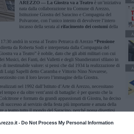
A
AREZZO —
La Giostra va a Teatro
è un’iniziativa
nata dalla collaborazione tra Comune di Arezzo,
Istituzione Giostra del Saracino e Compagnia del
Polvarone, con l’unico intento di devolvere l’intero
incasso della serata al
rifacimento dei costumi
della
A
 17:30 andrà in scena al Teatro Petrarca di Arezzo
“Pensione
diretta da Roberta Sodi e interpretata dalla Compagnia del
ostra va a Teatro” è nobile, dato che gli abiti militari con cui
dei Musici, dei Fanti, dei Valletti e degli Sbandieratori sfilano in
i inestimabile valore: si pensi che dal 1934 la realizzazione di
A
ro di Luigi Sapelli detto Caramba e Vittorio Nino Novarese,
eziosito con il loro lavoro l’immagine della Giostra.
i realizzati nel 1992 dall’Istituto d’Arte di Arezzo, necessitano
l tempo e da oltre vent’anni di battaglie: è per questo che la
lcitrone e formato da grandi appassionati di Giostra, ha deciso
di successo al servizio della festa più importante e amata della
tare a teatro tutto il mondo del Saracino, perché possa divertirsi
ell’identità aretina, ma allo stesso tempo portare un contributo
rale. Per rendere ancor più magico il contesto de “La Giostra va a
ezzo.it -
Do Not Process My Personal Information
oceincanto ad aprire la serata, intonando l’inno che rappresenta