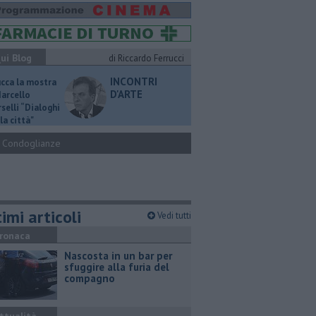
ui Blog
di Riccardo Ferrucci
INCONTRI
ucca la mostra
D'ARTE
Marcello
selli “Dialoghi
la città"
Condoglianze
imi articoli
Vedi tutti
ronaca
Nascosta in un bar per
sfuggire alla furia del
compagno