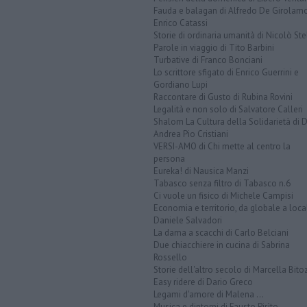
Fauda e balagan di Alfredo De Girolam
Enrico Catassi
Storie di ordinaria umanità di Nicolò Ste
Parole in viaggio di Tito Barbini
Turbative di Franco Bonciani
Lo scrittore sfigato di Enrico Guerrini e
Gordiano Lupi
Raccontare di Gusto di Rubina Rovini
Legalità e non solo di Salvatore Calleri
Shalom La Cultura della Solidarietà di 
Andrea Pio Cristiani
VERSI-AMO di Chi mette al centro la
persona
Eureka! di Nausica Manzi
Tabasco senza filtro di Tabasco n.6
Ci vuole un fisico di Michele Campisi
Economia e territorio, da globale a loca
Daniele Salvadori
La dama a scacchi di Carlo Belciani
Due chiacchiere in cucina di Sabrina
Rossello
Storie dell'altro secolo di Marcella Bito
Easy ridere di Dario Greco
Legami d'amore di Malena ...
Musica e dintorni di Fausto Pirìto