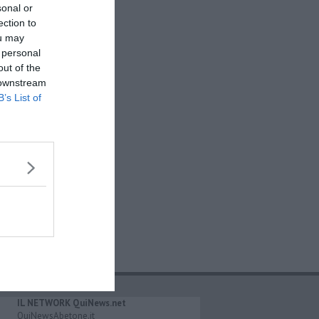
sonal or
ection to
ou may
 personal
out of the
 downstream
B’s List of
IL NETWORK QuiNews.net
QuiNewsAbetone.it