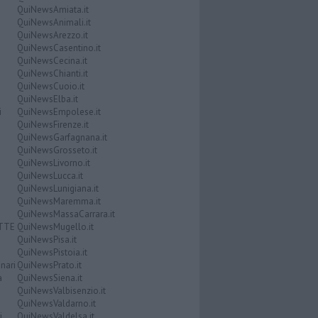
QuiNewsAmiata.it
QuiNewsAnimali.it
QuiNewsArezzo.it
QuiNewsCasentino.it
QuiNewsCecina.it
QuiNewsChianti.it
QuiNewsCuoio.it
QuiNewsElba.it
i
QuiNewsEmpolese.it
QuiNewsFirenze.it
QuiNewsGarfagnana.it
QuiNewsGrosseto.it
QuiNewsLivorno.it
QuiNewsLucca.it
QuiNewsLunigiana.it
QuiNewsMaremma.it
QuiNewsMassaCarrara.it
ATTE
QuiNewsMugello.it
QuiNewsPisa.it
QuiNewsPistoia.it
nari
QuiNewsPrato.it
a
QuiNewsSiena.it
QuiNewsValbisenzio.it
QuiNewsValdarno.it
i
QuiNewsValdelsa.it