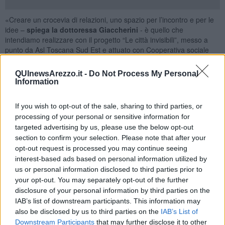
«Creare un crocevia di relazioni, uno spazio per l’incontro e per le
idee –
spiega la dottoressa Giaccherini
- è quello che
intendiamo realizzare con il progetto “Le città invisibili”, messo a
punto da Asl Toscana Sud Est e attuato con Cooperativa sociale
Progetto5 e Libera Accademia del Teatro. Fondamentale è anche
la collaborazione del Liceo Artistico che mette a disposizione locali
QUInewsArezzo.it -
Do Not Process My Personal
e personale per permettere, attraverso l’attività creativa, di
Information
costruire uno spazio di inclusione e di espressione comune».
«La valorizzazione di interventi di prossimità ai luoghi di vita, la
If you wish to opt-out of the sale, sharing to third parties, or
promozione di risorse e competenze degli adolescenti e delle
processing of your personal or sensitive information for
comunità – prosegue Giaccherini - attiva una dialettica e una
targeted advertising by us, please use the below opt-out
virtuosa continuità tra azioni di promozione, prevenzione e cura».
section to confirm your selection. Please note that after your
opt-out request is processed you may continue seeing
«Nella provincia di Arezzo i dati epidemiologici evidenziano fra gli
interest-based ads based on personal information utilized by
adolescenti un numero crescente di casi di disagio, sia per quantità
che per gravità – aggiunge la dottoressa Giaccherini -. Un
us or personal information disclosed to third parties prior to
fenomeno che si sta sempre più aggravando e al quale dobbiamo
your opt-out. You may separately opt-out of the further
dare risposte».
disclosure of your personal information by third parties on the
IAB’s list of downstream participants. This information may
Ma quali sono i disagi che affliggono gli adolescenti?
also be disclosed by us to third parties on the
IAB’s List of
«I disturbi alimentari sono un aspetto ma non l’unico –
spiega il
Downstream Participants
that may further disclose it to other