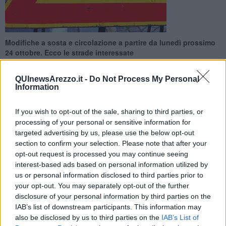
Modifiche a sosta e circolazione a partire da lunedì prossimo
24 ottobre. Ecco le strade interessate
QUInewsArezzo.it -
Do Not Process My Personal
Information
If you wish to opt-out of the sale, sharing to third parties, or
AREZZO —
Da lunedì 24 ottobre a mercoledì 2 novembre
processing of your personal or sensitive information for
divieto di transito pedonale nel marciapiede di
viale Mecenate
, nel
targeted advertising by us, please use the below opt-out
tratto che va dal civico 35 per una lunghezza complessiva di 30
section to confirm your selection. Please note that after your
metri, dalle 9 alle 18. Scatta anche il divieto di sosta con rimozione
opt-out request is processed you may continue seeing
forzata di tutti i veicoli. E’ previsto un restringimento provvisorio
interest-based ads based on personal information utilized by
della carreggiata all'altezza della zona interessata dai lavori.
us or personal information disclosed to third parties prior to
Sempre da lunedì 24 ottobre
a mercoledì 2 novembre divieto di
your opt-out. You may separately opt-out of the further
sosta con rimozione forzata di tutti i veicoli in ambo i lati di
via G.
disclosure of your personal information by third parties on the
Garibaldi,
nel tratto che va dal civico 80 per una lunghezza
IAB’s list of downstream participants. This information may
complessiva di 20 metri, dalle 9 alle 18. E’ previsto anche un
also be disclosed by us to third parties on the
IAB’s List of
restringimento provvisorio della carreggiata.