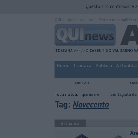
Questo sito contribuisce 
QUI
quotidiano online.
Percorso semplificat
TOSCANA
AREZZO
CASENTINO
VALDARNO
V
Home
Cronaca
Politica
Attualità
AREZZO
CAS
zina, gasolio, gpl, ecco dove risparmiare
Tutti i titoli:
Contagiata da legionella, non c
Tag:
Novecento
Attualità
Are