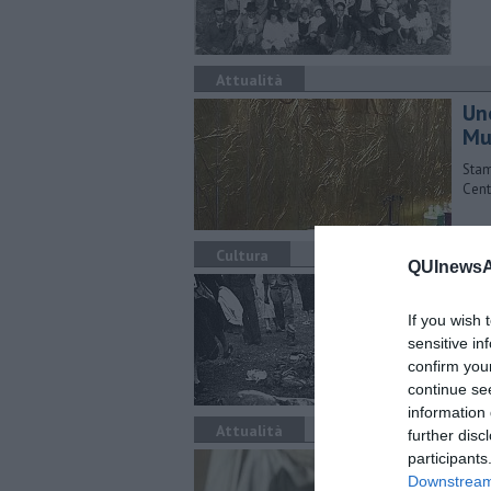
Attualità
Un
Mu
Stam
Cent
Cultura
QUInewsAr
Stu
or
If you wish 
sensitive in
E' i
in o
confirm you
continue se
information 
Attualità
further disc
participants
​C
Downstream 