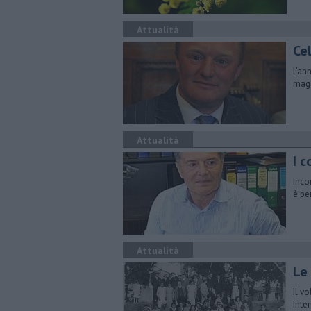
Attualità
Ce
L'an
magg
Attualità
I c
Inco
è pe
Attualità
Le 
Il v
Inte