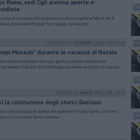
os Roma, sedi Cgil aretina aperte e
esidiate
presa di posizione del sindacato locale in seguito ai fatti di ieri. Il
etario provinciale Mugnai: "fuori legge i neofascisti"
MERCOLEDÌ
22 DICEMBRE 2021
ORE 07:00
ampi Museali" durante le vacanze di Natale
iativa rivolta ai bambini che ogni giorno potranno ammirare le
ezze aretine. Dall'arte all'archeologia passando anche per la scienza
GIOVEDÌ
21 APRILE 2022
ORE 09:30
ì la costruzione degli storici Bastioni
o a uno dei baluardi, quello del quartiere di Santo Spirito, si rivive il
ato con la Società Storica Aretina