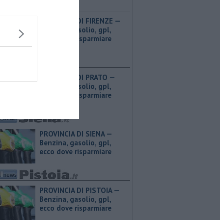
PROVINCIA DI FIRENZE — ​
Benzina, gasolio, gpl,
ecco dove risparmiare
PROVINCIA DI PRATO — ​
Benzina, gasolio, gpl,
ecco dove risparmiare
PROVINCIA DI SIENA — ​
Benzina, gasolio, gpl,
ecco dove risparmiare
PROVINCIA DI PISTOIA — ​
Benzina, gasolio, gpl,
ecco dove risparmiare