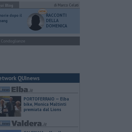
ui Blog
di Marco Celati
RACCONTI
orie dopo il
DELLA
 bang
DOMENICA
Condoglianze
etwork QUInews
PORTOFERRAIO — Elba
bike, Monica Maltinti
premiata dal Lions