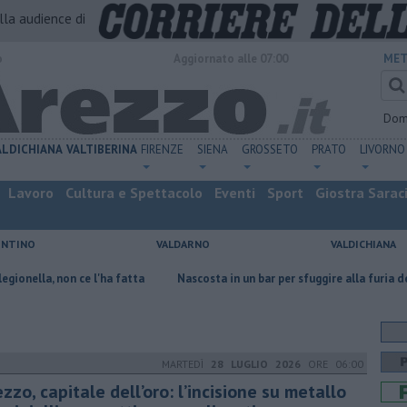
alla audience di
o
Aggiornato alle 07:00
MET
Dom
ALDICHIANA
VALTIBERINA
FIRENZE
SIENA
GROSSETO
PRATO
LIVORNO
Lavoro
Cultura e Spettacolo
Eventi
Sport
Giostra Sarac
ENTINO
VALDARNO
VALDICHIANA
e l'ha fatta
Nascosta in un bar per sfuggire alla furia del compagno
MARTEDÌ
28 LUGLIO 2026
ORE 06:00
zzo, capitale dell’oro: l’incisione su metallo