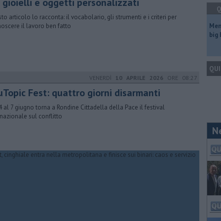
 gioielli e oggetti personalizzati
Q
o articolo lo racconta: il vocabolario, gli strumenti e i criteri per
noscere il lavoro ben fatto
Mem
big
QUI
VENERDÌ
10 APRILE 2026
ORE 08:27
uTopic Fest: quattro giorni disarmanti
4 al 7 giugno torna a Rondine Cittadella della Pace il festival
rnazionale sul conflitto
N