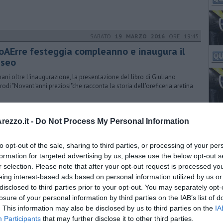
SABATO
19 MARZO 2016
ORE 19:45
oAErre festeggia compleanno e inaugura il
seo
ani oltre l'inaugurazione, la presentazione del libro di Giuliano
rodi "Novant'anni preziosi"che racconta la storia dell'oreficeria aretina
LUNEDÌ
12 FEBBRAIO 2018
ORE 13:19
ezzo.it -
Do Not Process My Personal Information
denti toscani in viaggio sul confine
ientale
to opt-out of the sale, sharing to third parties, or processing of your per
formation for targeted advertising by us, please use the below opt-out s
niziato il viaggio di studio organizzato dalla Regione sull'Alto Adriatico
ccasione della Giornata del rcordo delle vittime delle Foibe
r selection. Please note that after your opt-out request is processed y
eing interest-based ads based on personal information utilized by us or
disclosed to third parties prior to your opt-out. You may separately opt-
MERCOLEDÌ
25 APRILE 2018
ORE 14:10
losure of your personal information by third parties on the IAB’s list of
. This information may also be disclosed by us to third parties on the
he ve ne sembra dell’America?
IA
Participants
that may further disclose it to other third parties.