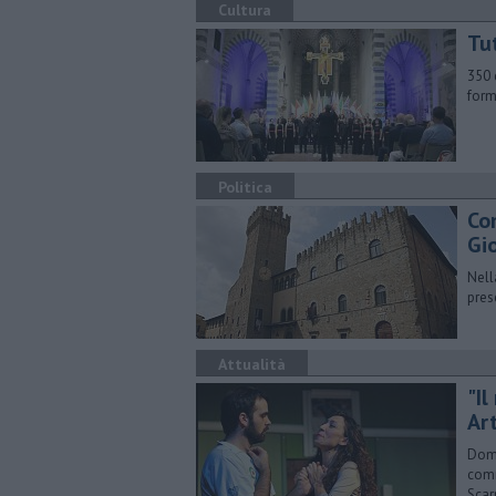
Cultura
Tut
350 
form
Politica
Co
Gi
Nell
pres
Attualità
"I
Ar
Dome
comm
Scar