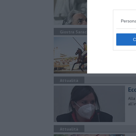
"​Ch
Barb
Persona
Giostra Saracino
La
Il q
Sara
Attualità
Ec
Alla
all’
Attualità