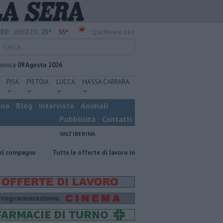
23°
35°
EO:
AREZZO
QuiNews.net
enica
09 Agosto 2026
PISA
PISTOIA
LUCCA
MASSA CARRARA
ino
Blog
Interviste
Animali
Pubblicità
Contatti
VALTIBERINA
​Tutte le offerte di lavoro in provincia di Arezzo
​Benzina, gasolio, gp