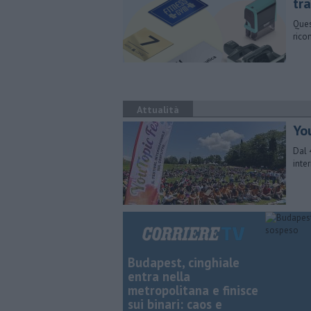
tra
Quest
rico
Attualità
Yo
Dal 
inte
Budapest, cinghiale
entra nella
metropolitana e finisce
sui binari: caos e