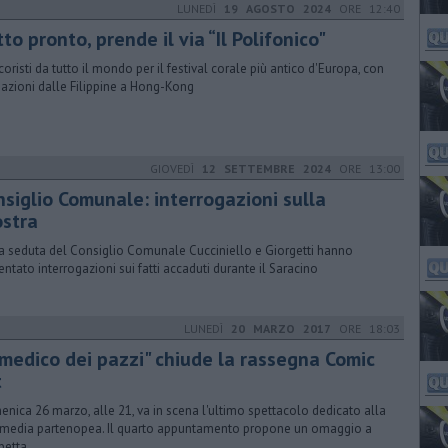
LUNEDÌ
19 AGOSTO 2024
ORE 12:40
to pronto, prende il via “Il Polifonico"
coristi da tutto il mondo per il festival corale più antico d'Europa, con
azioni dalle Filippine a Hong-Kong
GIOVEDÌ
12 SETTEMBRE 2024
ORE 13:00
nsiglio Comunale: interrogazioni sulla
ostra
a seduta del Consiglio Comunale Cucciniello e Giorgetti hanno
entato interrogazioni sui fatti accaduti durante il Saracino
LUNEDÌ
20 MARZO 2017
ORE 18:03
l medico dei pazzi" chiude la rassegna Comic
t
nica 26 marzo, alle 21, va in scena l'ultimo spettacolo dedicato alla
edia partenopea. Il quarto appuntamento propone un omaggio a
petta