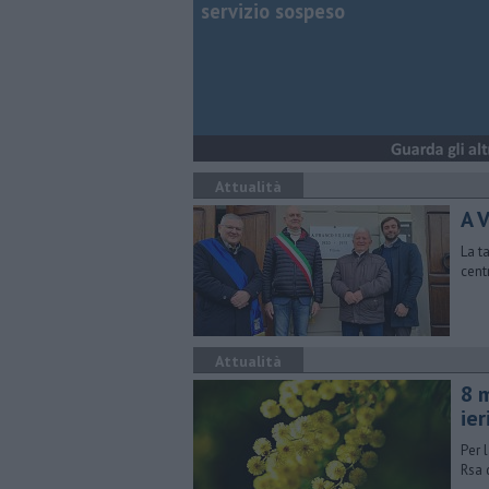
servizio sospeso
Attualità
A V
La t
cent
Attualità
8 
ier
Per l
Rsa 