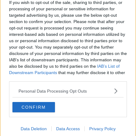
“Freaks K.”
, il curioso spettacolo dell’attore fiorentino
Alessandro
If you wish to opt-out of the sale, sharing to third parties, or
Baldinotti
. Prodotta dalla compagnia teatrale AttoDue di Sesto
processing of your personal or sensitive information for
Fiorentino, la pièce nasce da un libero adattamento di alcuni
targeted advertising by us, please use the below opt-out
racconti di Franz Kafka e si snoda come un vero e proprio viaggio
section to confirm your selection. Please note that after your
tra la vita e la produzione letteraria del celebre autore praghese,
opt-out request is processed you may continue seeing
permettendo agli spettatori di riscoprirlo in tutta la sua attualità.
interest-based ads based on personal information utilized by
us or personal information disclosed to third parties prior to
your opt-out. You may separately opt-out of the further
disclosure of your personal information by third parties on the
“Siamo molto orgogliosi di poter aprire la stagione con uno
IAB’s list of downstream participants. This information may
spettacolo del calibro di ‘Freaks K.’- spiega l’attore aretino
Daniele
also be disclosed by us to third parties on the
IAB’s List of
Marmi
, tra i fondatori della Filostoccola - Si colloca a metà strada
Downstream Participants
that may further disclose it to other
tra il teatro e la letteratura dando vita ad un linguaggio artistico
third parties.
completo che il pubblico aretino saprà apprezzare. Anche
quest’anno abbiamo cercato di mettere a punto una stagione molto
Personal Data Processing Opt Outs
varia, ma di altissima qualità che possa incontrare i gusti di quante
più persone possibili e riavvicinare i più giovani al teatro”.
CONFIRM
Tre i racconti di Kafka che si intrecciano nello spettacolo di
Baldinotti: “Undici figli”, “La cantante Josefine” e “La Relazione
Accademica” prenderanno infatti vita sul palco del Virginian per
trasportare lo spettatore in quello che lo stesso artista fiorentino
Data Deletion
Data Access
Privacy Policy
definisce un mondo “drammaticamente umoristico”. Uno spettacolo