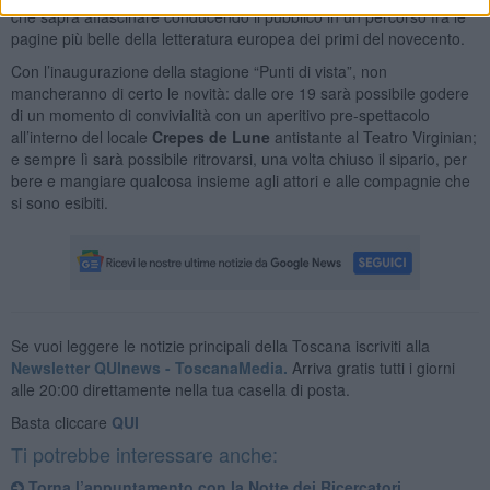
che saprà affascinare conducendo il pubblico in un percorso fra le
pagine più belle della letteratura europea dei primi del novecento.
Con l’inaugurazione della stagione “Punti di vista”, non
mancheranno di certo le novità: dalle ore 19 sarà possibile godere
di un momento di convivialità con un aperitivo pre-spettacolo
all’interno del locale
Crepes de Lune
antistante al Teatro Virginian;
e sempre lì sarà possibile ritrovarsi, una volta chiuso il sipario, per
bere e mangiare qualcosa insieme agli attori e alle compagnie che
si sono esibiti.
Se vuoi leggere le notizie principali della Toscana iscriviti alla
Newsletter QUInews - ToscanaMedia.
Arriva gratis tutti i giorni
alle 20:00 direttamente nella tua casella di posta.
Basta cliccare
QUI
Ti potrebbe interessare anche:
Torna l’appuntamento con la Notte dei Ricercatori