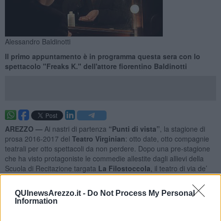
Alessandro Baldinotti
Il primo appuntamento è in programma questa sera con lo
spettacolo "Freaks K." dell'attore fiorentino Baldinotti
AREZZO —
Ai nastri di partenza
“Punti di vista”
, la stagione di
prosa 2016-2017 del
Teatro Virginian
: otto date, otto compagnie
teatrali per otto spettacoli da non perdere. Dopo una pre-stagione
che ha visto protagoniste le commedie allestite dagli allievi della
Scuola di Recitazione targata
La Filostoccola
, il teatro di via de’
Redi 12, riapre ufficialmente i battenti con una nuova proposta
culturale fresca, originale e variegata.
QUInewsArezzo.it -
Do Not Process My Personal
Information
Per il primo appuntamento in calendario,
oggi
mercoledì 19
novembre
alle
21
i riflettori del Virginian si accenderanno su