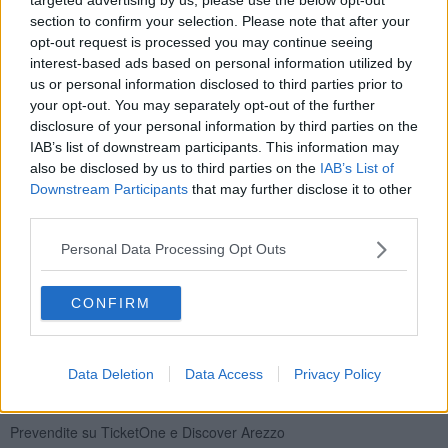
inconfondibile e la sua grande capacità affabulatoria, Federico
section to confirm your selection. Please note that after your
Buffa accompagna
lo spettatore dietro le quinte dei mondiali di
opt-out request is processed you may continue seeing
Spagna
: 90 minuti di spettacolo per rivivere tutte le emozioni di
interest-based ads based on personal information utilized by
quel glorioso 1982 e sentirsi di nuovo “campioni del mondo”, ché
us or personal information disclosed to third parties prior to
quando lo si diventa una volta, lo si resta per sempre.
your opt-out. You may separately opt-out of the further
disclosure of your personal information by third parties on the
IAB’s list of downstream participants. This information may
also be disclosed by us to third parties on the
IAB’s List of
Un appuntamento imperdibile organizzato dal Nuovo Teatro Verdi
Downstream Participants
that may further disclose it to other
di Montecatini Terme in collaborazione con la
Fondazione Guido
third parties.
D'Arezzo
per la rassegna Estate in Fortezza 2022, a cui
seguiranno nel mese di luglio altri tre spettacoli che portano la firma
Personal Data Processing Opt Outs
del Nuovo Teatro Verdi: Jonathan Canini (15/7), Omaggio a
Morricone – Musiche da Oscar (21/7) e Max Angioni (27/7).
CONFIRM
Biglietti
I settore € 38,00
II settore € 32,00
Data Deletion
Data Access
Privacy Policy
III settore € 23,00
Prevendite su TicketOne e Discover Arezzo