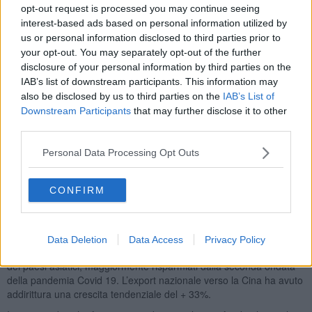
invece
1.191
su
36.888
.
opt-out request is processed you may continue seeing
interest-based ads based on personal information utilized by
us or personal information disclosed to third parties prior to
your opt-out. You may separately opt-out of the further
disclosure of your personal information by third parties on the
Ma non è finita qui. Sì perché poi ci sono tutte quelle attività che,
IAB’s list of downstream participants. This information may
pur non avendo obblighi di chiusura al pubblico, sono penalizzate
also be disclosed by us to third parties on the
IAB’s List of
dalla scarsa circolazione di persone e pertanto, visto il crollo degli
Downstream Participants
that may further disclose it to other
affari, preferiscono restare chiuse. In questo caso sono soprattutto
third parties.
le imprese commerciali a patire la "famigerata" red zone.
Per quanto riguarda le attività
produttive industriali ed
Personal Data Processing Opt Outs
artigianali, l’agricoltura, l’edilizia ed i servizi
non sono previste
limitazioni di alcun genere se non quelle derivanti dagli andamenti
negativi di ordinativi e fatturati di alcuni settori.
CONFIRM
Per quanto concerne la
produzione
, i segnali provenienti dai
mercati esteri erano almeno fino a settembre abbastanza
incoraggianti:
il dato nazionale registra un + 2,1 % a settembre
Data Deletion
Data Access
Privacy Policy
2020 sul settembre 2019
, con una crescita importante sui mercati
dei paesi asiatici, maggiormente risparmiati dalla seconda ondata
della pandemia Covid 19. L’export nazionale verso la Cina ha avuto
addirittura una crescita tendenziale del + 33%.