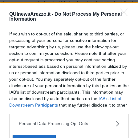
Invece, nel pomeriggio, alle 18 la funzione è stata dedicata ai
Frati
Minori, alle Confraternite di Misericordia, ai Gruppi donatori di
QUInewsArezzo.it -
Do Not Process My Personal
Sangue Fratres, alla Croce Rossa e alla Croce Bianca.
Information
If you wish to opt-out of the sale, sharing to third parties, or
processing of your personal or sensitive information for
Anche loro sempre in "trincea" e pilastri del volontariato,
targeted advertising by us, please use the below opt-out
particolarmente impegnati soprattutto in un momento difficile come
section to confirm your selection. Please note that after your
quello attuale, a causa dell'emergenza sanitaria.
Ogni giorno
opt-out request is processed you may continue seeing
mettono il loro tempo e la loro attività a disposizione degli
interest-based ads based on personal information utilized by
altri
, nelle urgenze e criticità come pure nel supporto alle fasce più
us or personal information disclosed to third parties prior to
deboli della popolazione.
your opt-out. You may separately opt-out of the further
disclosure of your personal information by third parties on the
IAB’s list of downstream participants. This information may
also be disclosed by us to third parties on the
IAB’s List of
Downstream Participants
that may further disclose it to other
third parties.
Se vuoi leggere le notizie principali della Toscana iscriviti alla
Newsletter QUInews - ToscanaMedia.
Arriva gratis tutti i giorni
Personal Data Processing Opt Outs
alle 20:00 direttamente nella tua casella di posta.
Basta cliccare
QUI