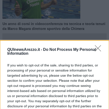
Un anno di corsi in videoconferenza tra tecnica e teoria tenuti
da Marco Magara direttore sportivo della Chimera
QUInewsArezzo.it -
Do Not Process My Personal
Information
AREZZO —
Parte la formazione per
futuri istruttori e maestri di
nuoto.
Martedì 30 marzo inizia il percorso
“La magia del nuoto”
If you wish to opt-out of the sale, sharing to third parties, or
che, organizzato dalla Chimera Nuoto, si svilupperà attraverso
un
processing of your personal or sensitive information for
anno di lezioni in videoconferenza
dove verranno trattate e
targeted advertising by us, please use the below opt-out
approfondite le diverse tematiche dell’insegnamento della disciplina
section to confirm your selection. Please note that after your
da zero a cento anni.
opt-out request is processed you may continue seeing
L’iniziativa è animata dalla volontà di gettare le basi per una nuova
interest-based ads based on personal information utilized by
generazione di tecnici, permettendo ad
allievi tra i 16 e i 55 anni
us or personal information disclosed to third parties prior to
di scoprire questo sport attraverso un approccio multidisciplinare in
your opt-out. You may separately opt-out of the further
cui saranno illustrate tutte le materie che contribuiscono alla
disclosure of your personal information by third parties on the