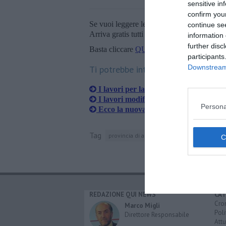
sensitive in
confirm you
Se vuoi leggere le notizie principali della T
continue se
Arriva gratis tutti i giorni alle 20:00 dirett
information 
further disc
Basta cliccare
QUI
participants
Downstream 
Ti potrebbe interessare anche:
I lavori per la fibra non si digeriscon
I lavori modificano il tragitto dei bus
Persona
Ecco la nuova piazza della Stazione
Tag
provincia di arezzo
via guelfa
alessandr
REDAZIONE QUI NEWS
CAT
Cro
Marco Migli
Poli
Direttore Responsabile
Attu