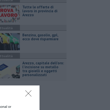
ttualità
​Tutte le offerte di
lavoro in provincia di
Arezzo
ttualità
​Benzina, gasolio, gpl,
ecco dove risparmiare
ttualità
Arezzo, capitale dell’oro:
l’incisione su metallo
tra gioielli e oggetti
personalizzati
sonal or