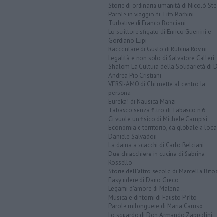
Storie di ordinaria umanità di Nicolò Ste
Parole in viaggio di Tito Barbini
Turbative di Franco Bonciani
Lo scrittore sfigato di Enrico Guerrini e
Gordiano Lupi
Raccontare di Gusto di Rubina Rovini
Legalità e non solo di Salvatore Calleri
Shalom La Cultura della Solidarietà di 
Andrea Pio Cristiani
VERSI-AMO di Chi mette al centro la
persona
Eureka! di Nausica Manzi
Tabasco senza filtro di Tabasco n.6
Ci vuole un fisico di Michele Campisi
Economia e territorio, da globale a loca
Daniele Salvadori
La dama a scacchi di Carlo Belciani
Due chiacchiere in cucina di Sabrina
Rossello
Storie dell'altro secolo di Marcella Bito
Easy ridere di Dario Greco
Legami d'amore di Malena ...
Musica e dintorni di Fausto Pirìto
Parole milonguere di Maria Caruso
Lo sguardo di Don Armando Zappolini