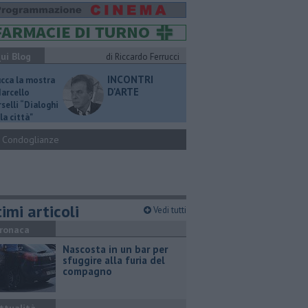
ui Blog
di Riccardo Ferrucci
INCONTRI
ucca la mostra
D'ARTE
Marcello
selli “Dialoghi
la città"
Condoglianze
imi articoli
Vedi tutti
ronaca
Nascosta in un bar per
sfuggire alla furia del
compagno