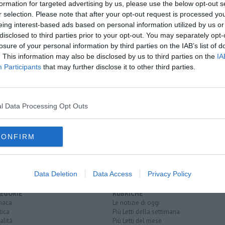
formation for targeted advertising by us, please use the below opt-out s
r selection. Please note that after your opt-out request is processed y
oscana iscriviti alla
Newsletter QUInews - ToscanaMedia.
eing interest-based ads based on personal information utilized by us or
amente nella tua casella di posta.
disclosed to third parties prior to your opt-out. You may separately opt-
losure of your personal information by third parties on the IAB’s list of
. This information may also be disclosed by us to third parties on the
IA
Participants
that may further disclose it to other third parties.
o
l Data Processing Opt Outs
o dal borro
subbiano
divieto di sosta
tanaro
CONFIRM
Data Deletion
Data Access
Privacy Policy
EGORIE
RUBRICHE
naca
Le notizie di oggi
tica
Più Letti della settimana
alità
Più Letti del mese