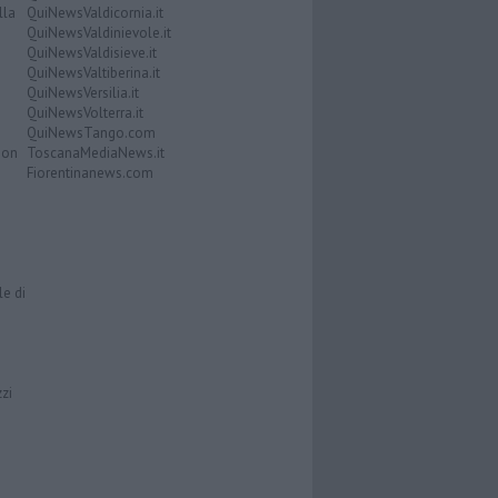
lla
QuiNewsValdicornia.it
QuiNewsValdinievole.it
QuiNewsValdisieve.it
QuiNewsValtiberina.it
QuiNewsVersilia.it
QuiNewsVolterra.it
QuiNewsTango.com
Don
ToscanaMediaNews.it
Fiorentinanews.com
le di
zzi