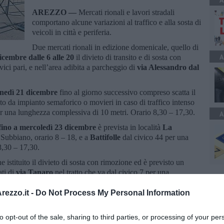
A
AREZZO —
Mercati rionali e lavori stradali
comportano alcune variazioni al traffico e alla sosta di
veicoli in città e periferia.
Due mercati rionali in edizione domenicale, quello di
A
icembre dalle 6 alle 20
il divieto di transito e di sosta con
ivici pari, e nell’area adibita a parcheggio di
via Alessandro dal
unedì 21 dicembre
fino al giorno successivo compreso scatta il
ato da impianto semaforico o movieri in caso di traffico intenso
er una lunghezza complessiva di 10 metri. Orario 8,30 – 17,30.
A
fino a mercoledì 23 dicembre
è prevista in località
La
 Subbiano, orario 8 – 18, e a
Battifolle
dal civico 44 per una
8,30 – 17,30.
e istituito il divieto di sosta con rimozione ed è previsto un
ati di
via Tanaro
nel tratto che va dal civico 7 per una
8,30 – 17,30.
ezzo.it -
Do Not Process My Personal Information
to opt-out of the sale, sharing to third parties, or processing of your per