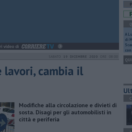
Q
A L
di 
Scar
con 
SABATO
19 DICEMBRE 2020
ORE 08:00
QUI
 lavori, cambia il
Ult
C
Modifiche alla circolazione e divieti di
sosta. Disagi per gli automobilisti in
città e periferia