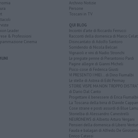
nomia
Archivio Notizie
ura
Persone
rt
Toscani in TV
tacoli
rviste
QUI BLOG
nion Leader
Incontri d'arte di Riccardo Ferrucci
rese & Professioni
Racconti della domenica di Marco Celat
grammazione Cinema
Disincantato di Adolfo Santoro
Sorridendo di Nicola Belcari
Vignaioli e vini di Nadio Stronchi
MUNI
Le pregiate penne di Pierantonio Pardi
Pagine allegre di Gianni Micheli
Psico-cose di Federica Giusti
VI PRESENTO I MIEI... di Dino Fiumalbi
Le stelle di Astrea di Edit Permay
STORIE VISPE MA NON TROPPO DISTR
di Dario Dal Canto
Progettare il benessere di Erica Fiumalbi
La Toscana della birra di Davide Cappan
Cose strane e posti assurdi di Blue Lam
Storielba di Alessandro Canestrelli
NEURONEWS di Alberto Arturo Vergani
Pensieri della domenica di Libero Ventur
Fauda e balagan di Alfredo De Girolam
Enrico Catassi