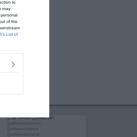
ection to
ou may
 personal
out of the
 downstream
B’s List of
IL NETWORK QuiNews.net
QuiNewsAbetone.it
QuiNewsAmiata.it
QuiNewsAnimali.it