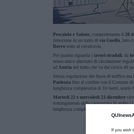
Pescaiola e Saione,
comporteranno il
20 d
rimozione in un tratto di
via Guelfa
, lato c
Borro
sotto al cavalcavia.
Per quanto riguarda i l
avori stradali
, da
l
senso unico alternato di circolazione regol
ad
Antria
nel tratto che va dal civico 49 p
Stessa regolazione dei flussi di traffico ma
Pazienza
fino al confine con il Comune di
lunghezza complessiva di 10 metri, orario 
Martedì 22 e mercoledì 23 dicembre
vien
restringimento della carreggiata in ambo i l
lunghezza complessiva di 10 metri. Orario 
QUInewsAr
If you wish 