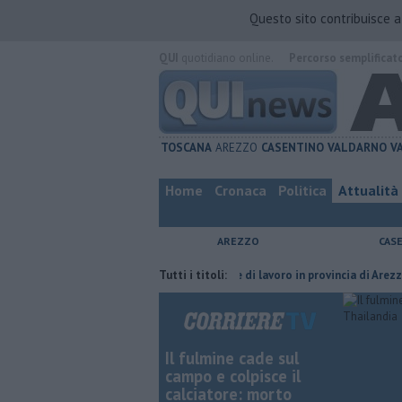
Questo sito contribuisce 
QUI
quotidiano online.
Percorso semplificat
TOSCANA
AREZZO
CASENTINO
VALDARNO
V
Home
Cronaca
Politica
Attualità
AREZZO
CAS
ria del compagno
​Tutte le offerte di lavoro in provincia di Arezzo
Tutti i titoli:
​
Il fulmine cade sul
campo e colpisce il
calciatore: morto