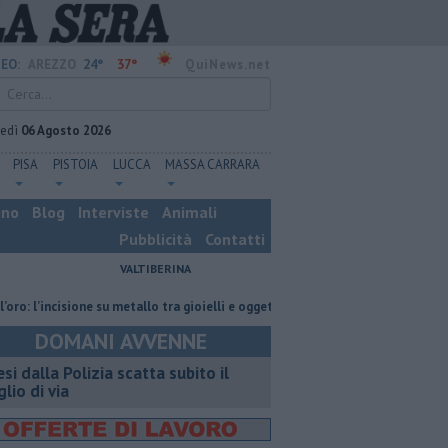
24°
37°
EO:
AREZZO
QuiNews.net
vedì
06 Agosto 2026
PISA
PISTOIA
LUCCA
MASSA CARRARA
ino
Blog
Interviste
Animali
Pubblicità
Contatti
VALTIBERINA
incisione su metallo tra gioielli e oggetti personalizzati
Nascosta in un 
DOMANI AVVENNE
esi dalla Polizia scatta subito il
glio di via