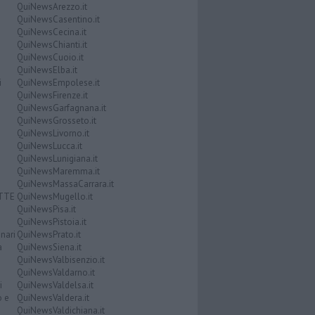
QuiNewsArezzo.it
QuiNewsCasentino.it
QuiNewsCecina.it
QuiNewsChianti.it
QuiNewsCuoio.it
QuiNewsElba.it
i
QuiNewsEmpolese.it
QuiNewsFirenze.it
QuiNewsGarfagnana.it
QuiNewsGrosseto.it
QuiNewsLivorno.it
QuiNewsLucca.it
QuiNewsLunigiana.it
QuiNewsMaremma.it
QuiNewsMassaCarrara.it
ATTE
QuiNewsMugello.it
QuiNewsPisa.it
QuiNewsPistoia.it
nari
QuiNewsPrato.it
a
QuiNewsSiena.it
QuiNewsValbisenzio.it
QuiNewsValdarno.it
i
QuiNewsValdelsa.it
o e
QuiNewsValdera.it
QuiNewsValdichiana.it