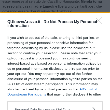
esser emesse al servizio del Cavallino Rampante.
Merola torna
adesso alla casa madre Empoli
e libera uno dei tanti posti che
dovranno essere liberati prima del 1 febbraio.
QUInewsArezzo.it -
Do Not Process My Personal
Information
Sfoltire la rosa
era uno dei compiti di
Muzzi e De Vito
per questo
calciomercato e la partenza di Merola va inquadrata in questo
If you wish to opt-out of the sale, sharing to third parties, or
contesto. Nei prossimi venti giorni saranno in molti a lasciare la
processing of your personal or sensitive information for
maglia amaranto per
far posto ai nuovi arrivi
, attesi già nelle
targeted advertising by us, please use the below opt-out
prossime ore e giorni.
section to confirm your selection. Please note that after your
opt-out request is processed you may continue seeing
Ventola
dovrebbe essere infatti già a disposizione di mister
interest-based ads based on personal information utilized by
Camplone dall'allenamento che inizierà fra poco più di un'ora,
Di
us or personal information disclosed to third parties prior to
Grazia
dovrebbe seguirlo a brevissimo termine. E c'è poi ancora da
your opt-out. You may separately opt-out of the further
attendere per l'arrivo del nuovo centravanti, più volte annunciato e
disclosure of your personal information by third parties on the
promesso negli ultimi giorni.
IAB’s list of downstream participants. This information may
also be disclosed by us to third parties on the
IAB’s List of
Downstream Participants
that may further disclose it to other
third parties.
Personal Data Processing Opt Outs