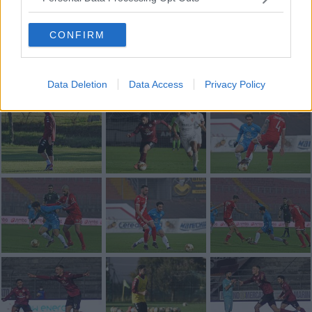
Se vuoi leggere le notizie principali della Toscana iscriviti alla
Newsletter QUInews - ToscanaMedia.
Arriva gratis tutti i giorni
alle 20:00 direttamente nella tua casella di posta.
CONFIRM
Basta cliccare
QUI
Fotogallery
Data Deletion
Data Access
Privacy Policy