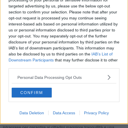
processing of your personal or sensitive information for
servizi, in merito a situazioni di rilievo per la prevenzione e la
targeted advertising by us, please use the below opt-out
repressione di reati e di altri fenomeni che possano incidere
section to confirm your selection. Please note that after your
negativamente sulla sicurezza urbana.
opt-out request is processed you may continue seeing
interest-based ads based on personal information utilized by
us or personal information disclosed to third parties prior to
your opt-out. You may separately opt-out of the further
Come ad esempio
mezzi sospetti o in fuga dopo la commissione di
disclosure of your personal information by third parties on the
un reato, la presenza di bambini non accompagnati o di persone
IAB’s list of downstream participants. This information may
anziane in difficoltà ma anche ostacoli sulle vie di comunicazione,
also be disclosed by us to third parties on the
IAB’s List of
atti di bullismo o di delinquenza giovanile, situazioni di degrado e
Downstream Participants
that may further disclose it to other
disagio sociale.
third parties.
Le modalità operative delle attività verranno programmate dal
Personal Data Processing Opt Outs
questore in sede di
“tavolo tecnico”,
al quale parteciperanno i
rappresentanti delle forze di polizia, della polizia municipale e degli
istituti di vigilanza aderenti all’iniziativa.
CONFIRM
"Questo strumento - ha evidenziato il
prefetto Maddalena De
Luca
- si fonda sulla massima collaborazione tra le forze di polizia
statali, locali e gli istituti di vigilanza privata e costituisce un ulteriore
Data Deletion
Data Access
Privacy Policy
tassello per aumentare la sicurezza nella nostra città, a
testimonianza della costante attenzione al territorio ed alle iniziative
intraprese per garantire ai cittadini maggiore tranquillità e una