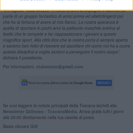
esperienza.
“Il Progetto “Club Arezzo” è frutto di anni di impegno e sacrifici da
parte di un gruppo fantastico di amici prima ed atleti/dirigenti poi
che ho la fortuna di avere al mio fianco. La nostra speranza è
quella di riportare in pochi anni la pallavolo maschile aretina al
livello che le compete e far riappassionare i giovani a questo
magnifico sport. Alla città dico che la nostra porta è sempre aperta
e saremo ben felici di ricevere ed ascoltare chi come noi ha a cuore
questa disciplina e voglia aiutarci a perseguire il nostro scopo
”,
dichiara il presidente.
Per informazioni,
clubarezzo@gmail.com
.
Se vuoi leggere le notizie principali della Toscana iscriviti alla
Newsletter QUInews - ToscanaMedia.
Arriva gratis tutti i giorni
alle 20:00 direttamente nella tua casella di posta.
Basta cliccare
QUI