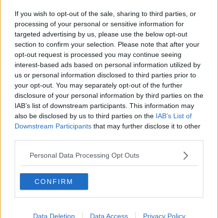
pallavolo maschile aretina.
If you wish to opt-out of the sale, sharing to third parties, or
processing of your personal or sensitive information for
targeted advertising by us, please use the below opt-out
La Dirigenza del
Club Arezzo
sarà composta dal Presidente
section to confirm your selection. Please note that after your
Daniele Mattioli, i due Vicepresidenti Stefano Maggini e Filippo
opt-out request is processed you may continue seeing
Scortecci ,che seguiranno rispettivamente il settore sportivo e la
interest-based ads based on personal information utilized by
parte commerciale/comunicativa, il tesoriere Riccardo Lazzerelli, il
us or personal information disclosed to third parties prior to
segretario Lorenzo Secchi ed il Consigliere Enrico Naldini.
your opt-out. You may separately opt-out of the further
disclosure of your personal information by third parties on the
Gli obiettivi immediati sono quelli di realizzare un
modello di
IAB’s list of downstream participants. This information may
società sportiva professionale ed efficiente
, al fine di contribuire
also be disclosed by us to third parties on the
IAB’s List of
alla crescita dei bambini e dei ragazzi attraverso proposte
Downstream Participants
that may further disclose it to other
educative e didattiche basate sulla conoscenza, l'insegnamento e
third parties.
l'apprendimento della pallavolo, per poi finalizzare tale crescita nel
settore agonistico della federazione.
Personal Data Processing Opt Outs
Si inizierà partecipando ad almeno un campionato di serie, vari
campionati giovanili ma soprattutto creando una
Scuola di
pallavolo
per i più piccoli, ai quali verranno dedicate delle tariffe di
CONFIRM
iscrizione molto agevolate, dando la possibilità a tutti di prendere
parte a questo progetto. Lo staff tecnico sarà composto dai migliori
tecnici federali della Provincia, un mix di qualità e comprovata
Data Deletion
Data Access
Privacy Policy