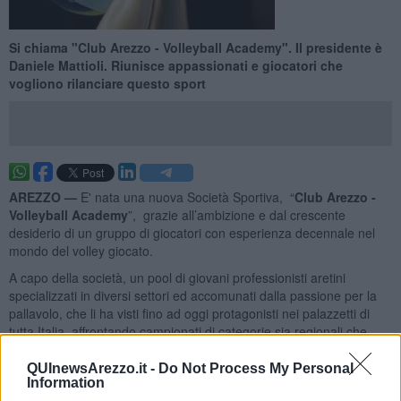
Si chiama "Club Arezzo - Volleyball Academy". Il presidente è
Daniele Mattioli. Riunisce appassionati e giocatori che
vogliono rilanciare questo sport
AREZZO —
E' nata una nuova Società Sportiva, “
Club Arezzo -
Volleyball Academy
”, grazie all’ambizione e dal crescente
desiderio di un gruppo di giocatori con esperienza decennale nel
mondo del volley giocato.
A capo della società, un pool di giovani professionisti aretini
specializzati in diversi settori ed accomunati dalla passione per la
pallavolo, che li ha visti fino ad oggi protagonisti nei palazzetti di
tutta Italia, affrontando campionati di categorie sia regionali che
nazionali. Loro daranno un' impronta tecnica ed organizzativa al
progetto, decisi a restituire alla città ed ai bambini di tutte le età la
QUInewsArezzo.it -
Do Not Process My Personal
Information
loro esperienza nello sport e a rilanciare ai massimi livelli la