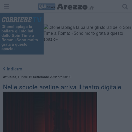
Ditonellapiaga fa
ballare gli sfollati
dello Spin Time a
Roma: «Sono molto
grata a questo
spazio»
Indietro
,
Lunedì
ore 08:00
Attualità
12 Settembre 2022
Nelle scuole aretine arriva il teatro digitale