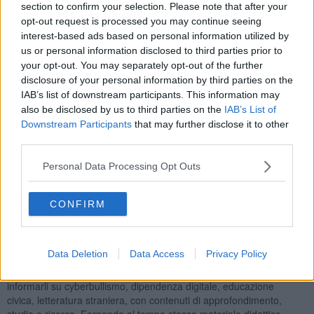
section to confirm your selection. Please note that after your
due in francese - La vie Virtuelle, Monsieur Gilliard - illimitatamente
opt-out request is processed you may continue seeing
e in qualsiasi momento nel corso dell’anno scolastico 2022/2023.
interest-based ads based on personal information utilized by
us or personal information disclosed to third parties prior to
your opt-out. You may separately opt-out of the further
disclosure of your personal information by third parties on the
È un processo a cascata quello previsto dall’apposita convenzione:
IAB’s list of downstream participants. This information may
Klimax
fornirà al Comune le credenziali di accesso alla piattaforma,
also be disclosed by us to third parties on the
IAB’s List of
il Comune a sua volta le girerà direttamente alle scuole che le
Downstream Participants
that may further disclose it to other
metteranno a disposizione dei docenti e delle classi interessate.
third parties.
Ma non si tratta solo di un
palcoscenico online.
La compagnia
Klimax Theatre Company, nata dall’idea dell’attore, drammaturgo e
Personal Data Processing Opt Outs
regista teatrale Luca Varone, grazie alla creazione di spettacoli ad
hoc e al lavoro di attori madrelingua, ambisce a far sì che le nuove
CONFIRM
generazioni possano avvicinarsi, con gli strumenti della transizione
digitale, sia al teatro inteso in senso classico sia alle
sperimentazioni e innovazioni dello stesso linguaggio teatrale.
Data Deletion
Data Access
Privacy Policy
Accanto agli spettacoli, l’interattività della piattaforma si apre ad
altre funzionalità: trattare
topic
importanti per gli studenti e
informarli su cyberbullismo, dipendenza digitale, educazione
civica, letteratura straniera, con contenuti di approfondimento,
studio e ricerca. Fornendo al tempo stesso materiale didattico