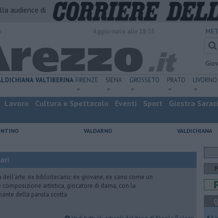
alla audience di
o
Aggiornato alle 18:55
MET
Gio
ALDICHIANA
VALTIBERINA
FIRENZE
SIENA
GROSSETO
PRATO
LIVORNO
Lavoro
Cultura e Spettacolo
Eventi
Sport
Giostra Sarac
ENTINO
VALDARNO
VALDICHIANA
ari
ria dell’arte, ex bibliotecario; ex giovane, ex sano come un
 e composizione artistica, giocatore di dama, con la
mante della parola scritta
Q