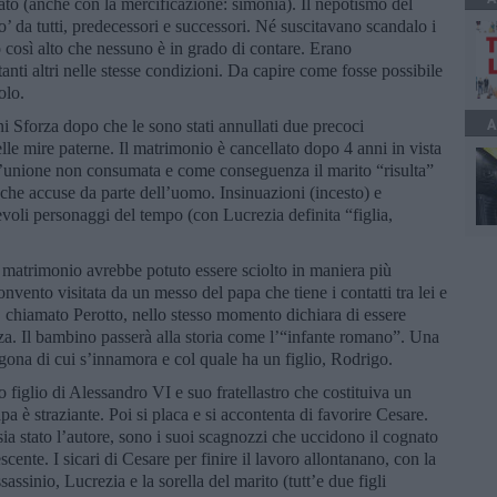
cato (anche con la mercificazione: simonia). Il nepotismo del
po’ da tutti, predecessori e successori. Né suscitavano scandalo i
 così alto che nessuno è in grado di contare. Erano
anti altri nelle stesse condizioni. Da capire come fosse possibile
olo.
A
i Sforza dopo che le sono stati annullati due precoci
lle mire paterne. Il matrimonio è cancellato dopo 4 anni in vista
 l’unione non consumata e come conseguenza il marito “risulta”
he accuse da parte dell’uomo. Insinuazioni (incesto) e
revoli personaggi del tempo (con Lucrezia definita “figlia,
il matrimonio avrebbe potuto essere sciolto in maniera più
convento visitata da un messo del papa che tiene i contatti tra lei e
, chiamato Perotto, nello stesso momento dichiara di essere
za. Il bambino passerà alla storia come l’“infante romano”. Una
gona di cui s’innamora e col quale ha un figlio, Rodrigo.
mo figlio di Alessandro VI e suo fratellastro che costituiva un
pa è straziante. Poi si placa e si accontenta di favorire Cesare.
sia stato l’autore, sono i suoi scagnozzi che uccidono il cognato
scente. I sicari di Cesare per finire il lavoro allontanano, con la
sassinio, Lucrezia e la sorella del marito (tutt’e due figli