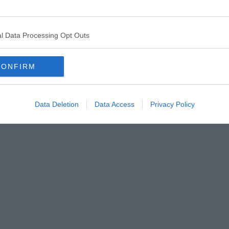
seguito all’ennesima gravidanza, come terziaria francescana.
 crudeltà. Allora e, in altre forme, anche dopo. Il potere è della
l Data Processing Opt Outs
tata). Come si sia potuto confondere la gloria delle opere d’arte
mecenati (o committenti o semplici acquirenti), spesso e
lo merito di esseri figli di qualcuno, è una mistificazione quasi
CONFIRM
bbe far pensare a quante cattive consuetudini storiografiche
osì lontana nel tempo? Oltre quella espressa qui da ultimo. Sì,
Data Deletion
Data Access
Privacy Policy