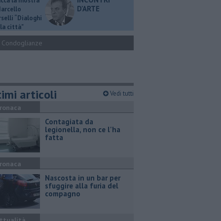
ucca la mostra
D'ARTE
Marcello
selli “Dialoghi
la città"
Condoglianze
imi articoli
Vedi tutti
ronaca
Contagiata da
legionella, non ce l'ha
fatta
ronaca
Nascosta in un bar per
sfuggire alla furia del
compagno
ttualità