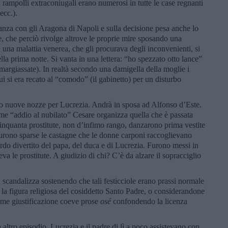
: rampolli extraconiugali erano numerosi in tutte le case regnanti
ecc.).
lleanza con gli Aragona di Napoli e sulla decisione pesa anche lo
 che perciò rivolge altrove le proprie mire sposando una
 una malattia venerea, che gli procurava degli inconvenienti, si
la prima notte. Si vanta in una lettera: “ho spezzato otto lance”
smargiassate). In realtà secondo una damigella della moglie i
cui si era recato al “comodo” (il gabinetto) per un disturbo
no nuove nozze per Lucrezia. Andrà in sposa ad Alfonso d’Este.
Come “addio al nubilato” Cesare organizza quella che è passata
 Cinquanta prostitute, non d’infimo rango, danzarono prima vestite
furono sparse le castagne che le donne carponi raccoglievano
do divertito del papa, del duca e di Lucrezia. Furono messi in
va le prostitute. A giudizio di chi? C’è da alzare il sopracciglio
si scandalizza sostenendo che tali festicciole erano prassi normale
o la figura religiosa del cosiddetto Santo Padre, o considerandone
come giustificazione coeve prose
osé
confondendo la licenza
 altro episodio. Lucrezia e il padre di lì a poco assistevano con