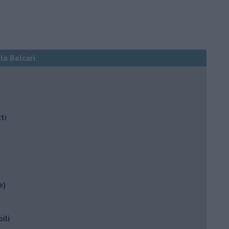
ola Belcari
ti
e)
ili