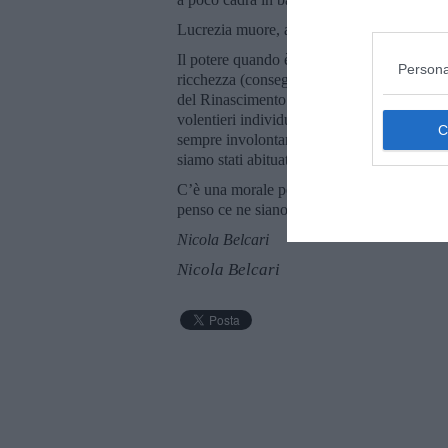
Lucrezia muore, alla soglia dei 40 anni in 
Il potere quando è assoluto è lusso, crimine,
Persona
ricchezza (conseguita, conservata, incremen
del Rinascimento con quella dei cosiddetti 
volentieri individui di tal fatta e, o, col so
sempre involontaria assai comune che dovre
siamo stati abituati.
C’è una morale per noi oggi in una storia c
penso ce ne siano più d’una.
Nicola Belcari
Nicola Belcari