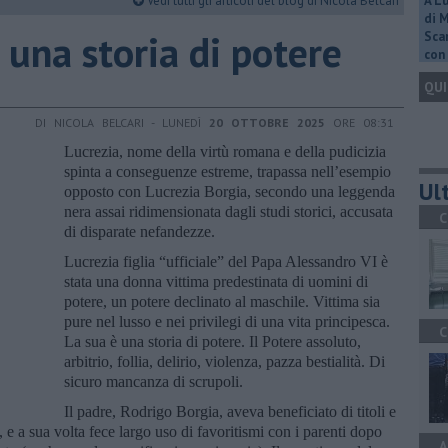
Vedi tutti gli articoli del blog di Nicola Belcari
A L
di 
, una storia di potere
Scar
con 
QUI
DI NICOLA BELCARI - LUNEDÌ
20 OTTOBRE 2025
ORE 08:31
Lucrezia, nome della virtù romana e della pudicizia
spinta a conseguenze estreme, trapassa nell’esempio
Ult
opposto con Lucrezia Borgia, secondo una leggenda
nera assai ridimensionata dagli studi storici, accusata
C
di disparate nefandezze.
Lucrezia figlia “ufficiale” del Papa Alessandro VI è
stata una donna vittima predestinata di uomini di
potere, un potere declinato al maschile. Vittima sia
pure nel lusso e nei privilegi di una vita principesca.
C
La sua è una storia di potere. Il Potere assoluto,
arbitrio, follia, delirio, violenza, pazza bestialità. Di
sicuro mancanza di scrupoli.
Il padre, Rodrigo Borgia, aveva beneficiato di titoli e
, e a sua volta fece largo uso di favoritismi con i parenti dopo
A