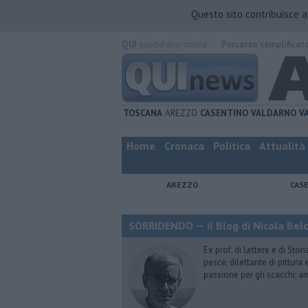
Questo sito contribuisce 
QUI
quotidiano online.
Percorso semplificat
TOSCANA
AREZZO
CASENTINO
VALDARNO
V
Home
Cronaca
Politica
Attualità
AREZZO
CAS
SORRIDENDO — il Blog di Nicola Belc
Ex prof. di Lettere e di Sto
pesce; dilettante di pittura
passione per gli scacchi; a