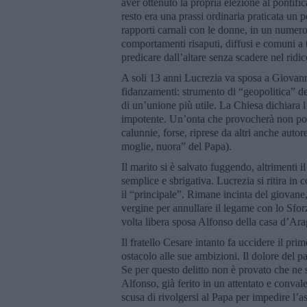
aver ottenuto la propria elezione al pontifi
resto era una prassi ordinaria praticata un 
rapporti carnali con le donne, in un numero
comportamenti risaputi, diffusi e comuni a t
predicare dall’altare senza scadere nel ridic
A soli 13 anni Lucrezia va sposa a Giovann
fidanzamenti: strumento di “geopolitica” de
di un’unione più utile. La Chiesa dichiara
impotente. Un’onta che provocherà non poc
calunnie, forse, riprese da altri anche auto
moglie, nuora” del Papa).
Il marito si è salvato fuggendo, altrimenti 
semplice e sbrigativa. Lucrezia si ritira in 
il “principale”. Rimane incinta del giovane
vergine per annullare il legame con lo Sfor
volta libera sposa Alfonso della casa d’Ara
Il fratello Cesare intanto fa uccidere il pri
ostacolo alle sue ambizioni. Il dolore del pa
Se per questo delitto non è provato che ne 
Alfonso, già ferito in un attentato e convale
scusa di rivolgersi al Papa per impedire l’as