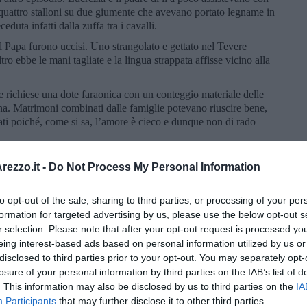
 quattro stalloni su due giumente che avevano portato legname in
duta infatti dalla zuffa tra i cavalli.
 il Papa furono uccisi. Uno strangolato e gettato nel Tevere
ltro ebbe le mani tagliate e la lingua strappata affisse vicino alla
e richiese una dote faraonica con un conteggio materiale delle
na. Matrimoni combinati dalle famiglie potevano riuscire bene,
rati poiché, come si sa, l’amore è cieco e dunque non di rado
more platonico con Pietro Bembo, letterato di punta, e un
ezzo.it -
Do Not Process My Personal Information
o Gonzaga, personaggio improbabile per un amore spirituale e
a di amori violenti accusando altri di un ruolo passivo dove il suo
i bestemmiatore.
to opt-out of the sale, sharing to third parties, or processing of your per
formation for targeted advertising by us, please use the below opt-out s
le sue battaglie. Fino alla morte del padre che sancisce la fine
r selection. Please note that after your opt-out request is processed y
e è gonfia e nera: “trascinato con una corda legata a un piede al
eing interest-based ads based on personal information utilized by us or
 che lo volesse toccare; gli fu dato tanto misero deposito che la
disclosed to third parties prior to your opt-out. You may separately opt-
 più onorevole” così scrive Francesco Gonzaga nel dare notizia
losure of your personal information by third parties on the IAB’s list of
. This information may also be disclosed by us to third parties on the
IA
i con una corda troppo corta infortunandosi a una gamba e di lì
Participants
that may further disclose it to other third parties.
imboscata.