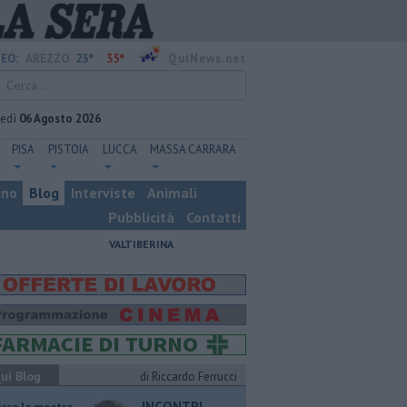
23°
35°
EO:
AREZZO
QuiNews.net
vedì
06 Agosto 2026
PISA
PISTOIA
LUCCA
MASSA CARRARA
ino
Blog
Interviste
Animali
Pubblicità
Contatti
VALTIBERINA
ui Blog
di Riccardo Ferrucci
INCONTRI