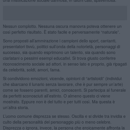
Nessun complotto. Nessuna oscura manovra poteva ottenere un
così perfetto risultato. È stato facile e perversamente “naturale”.
Sono proposti all’ammirazione i campioni dello sport, cantanti,
presentatori tivvù, politici sull’onda della notorietà, personaggi di
successo, sia quando esprimono un talento, sia quando sono
ciarlatani o pessimi esempi educativi. Si trova giusto conferire
riconoscimento sociale ad attori, in senso lato e proprio, già ripagati
da celebrità, soldi, amori, fama.
Si condividono emozioni, vicende, opinioni di “artistoidi” (individui
che sbarcano il lunario senza lavorare, che è pur sempre un’arte)
come se fossero parenti, amici, conoscenti. Si partecipa al funerale
da perfetti sconosciuti all’estinto. O almeno questo ci viene
mostrato. Eppure non è del tutto e per tutti così. Ma questa è
un’altra storia.
L’uomo comune disprezza se stesso. Oscilla e si divide tra invidia e
culto della personalità del personaggio più o meno celebre.
Disprezza o ignora, invece, la persona che eroicamente affronta la