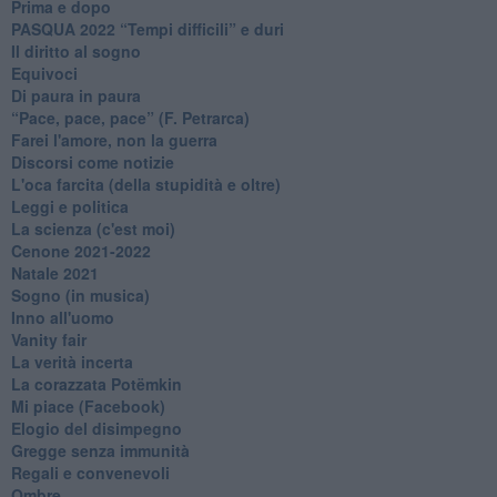
Prima e dopo
​PASQUA 2022 “Tempi difficili” e duri
Il diritto al sogno
Equivoci
Di paura in paura
​“Pace, pace, pace” (F. Petrarca)
Farei l'amore, non la guerra
Discorsi come notizie
L'oca farcita (della stupidità e oltre)
Leggi e politica
La scienza (c'est moi)
Cenone 2021-2022
Natale 2021
Sogno (in musica)
Inno all'uomo
Vanity fair
La verità incerta
La corazzata Potëmkin
Mi piace (Facebook)
Elogio del disimpegno
Gregge senza immunità
Regali e convenevoli
Ombre