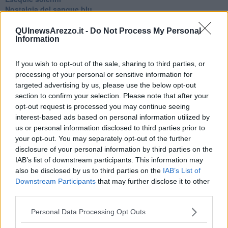
Nostalgia del sangue blu
Teste calde
Non avere e non essere
QUInewsArezzo.it -
Do Not Process My Personal
Information
Armiamoci e... avviatevi
Da Capodanno a Carnevale
Schizzi di fango
If you wish to opt-out of the sale, sharing to third parties, or
Sor-riso amaro
processing of your personal or sensitive information for
Fine anno al ristorante
targeted advertising by us, please use the below opt-out
La festa di Capodanno
section to confirm your selection. Please note that after your
Natale 2024
opt-out request is processed you may continue seeing
Re e regnanti
interest-based ads based on personal information utilized by
A noi interessa il dito non la luna
us or personal information disclosed to third parties prior to
Come rubare allo stato e vivere felici
your opt-out. You may separately opt-out of the further
Una performance
disclosure of your personal information by third parties on the
Il compagno
IAB’s list of downstream participants. This information may
​Io (allo specchio)
also be disclosed by us to third parties on the
IAB’s List of
Tramonto
Downstream Participants
that may further disclose it to other
Passato, presente, futuro
La virtù del non fare
third parties.
Il giorno dei saldi
L'ultimo post
Personal Data Processing Opt Outs
Leggendo l'Eneide