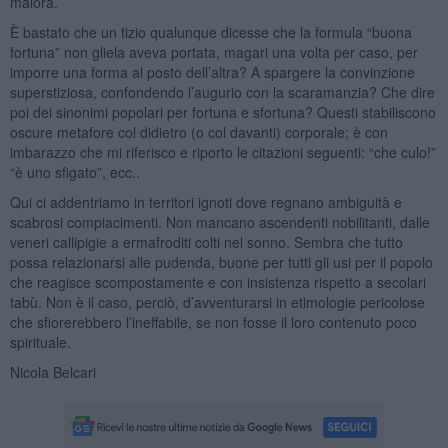
malora.
È bastato che un tizio qualunque dicesse che la formula “buona
fortuna” non gliela aveva portata, magari una volta per caso, per
imporre una forma al posto dell’altra? A spargere la convinzione
superstiziosa, confondendo l’augurio con la scaramanzia? Che dire
poi dei sinonimi popolari per fortuna e sfortuna? Questi stabiliscono
oscure metafore col didietro (o col davanti) corporale; è con
imbarazzo che mi riferisco e riporto le citazioni seguenti: “che culo!”
“è uno sfigato”, ecc..
Qui ci addentriamo in territori ignoti dove regnano ambiguità e
scabrosi compiacimenti. Non mancano ascendenti nobilitanti, dalle
veneri callipigie a ermafroditi colti nel sonno. Sembra che tutto
possa relazionarsi alle pudenda, buone per tutti gli usi per il popolo
che reagisce scompostamente e con insistenza rispetto a secolari
tabù. Non è il caso, perciò, d’avventurarsi in etimologie pericolose
che sfiorerebbero l’ineffabile, se non fosse il loro contenuto poco
spirituale.
Nicola Belcari