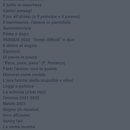
Il ballo in maschera
Cattivi presagi
Fino all'ultimo (e Il principe e il povero)
Il matrimonio, l'amore in pantofole
Autointervista
Prima e dopo
​PASQUA 2022 “Tempi difficili” e duri
Il diritto al sogno
Equivoci
Di paura in paura
​“Pace, pace, pace” (F. Petrarca)
Farei l'amore, non la guerra
Discorsi come notizie
L'oca farcita (della stupidità e oltre)
Leggi e politica
La scienza (c'est moi)
Cenone 2021-2022
Natale 2021
Sogno (in musica)
Inno all'uomo
Vanity fair
La verità incerta