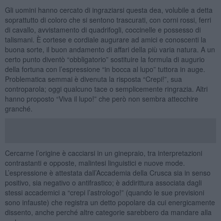
Gli uomini hanno cercato di ingraziarsi questa dea, volubile a detta
soprattutto di coloro che si sentono trascurati, con corni rossi, ferri
di cavallo, avvistamento di quadrifogli, coccinelle e possesso di
talismani. È cortese e cordiale augurare ad amici e conoscenti la
buona sorte, il buon andamento di affari della più varia natura. A un
certo punto diventò “obbligatorio” sostituire la formula di augurio
della fortuna con l’espressione “in bocca al lupo” tuttora in auge.
Problematica semmai è divenuta la risposta “Crepi!”, sua
controparola; oggi qualcuno tace o semplicemente ringrazia. Altri
hanno proposto “Viva il lupo!” che però non sembra attecchire
granché.
Cercarne l’origine è cacciarsi in un ginepraio, tra interpretazioni
contrastanti e opposte, malintesi linguistici e nuove mode.
L’espressione è attestata dall’Accademia della Crusca sia in senso
positivo, sia negativo o antifrastico; è addirittura associata dagli
stessi accademici a “crepi l’astrologo!” (quando le sue previsioni
sono infauste) che registra un detto popolare da cui energicamente
dissento, anche perché altre categorie sarebbero da mandare alla