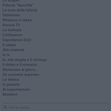
Fiducia "Apocrifa"
La torta della felicità
Ottimismo
Whatever it takes
Ancora TV
La bellezza
L’Influencer
​Capodanno 2222
Il ceppo
Alla rotatoria
In tv
Io, mia moglie e il virologo
Il diritto e il rovescio
Sfortunato al gioco...
Un concetto superato
La dedica
In pizzeria
Al supermercato
Semafori