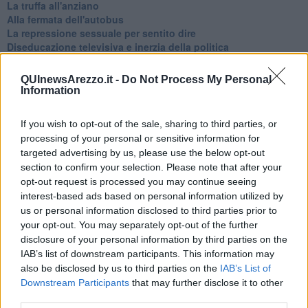
La truffa all'anziano
Alla fermata dell'autobus
La repressione sessuale per sentito dire
Diseducazione televisiva e inerzia della politica
Foto storica
Esequie solenni
QUInewsArezzo.it -
Do Not Process My Personal
Nostalgia del sangue blu
Information
Teste calde
Non avere e non essere
If you wish to opt-out of the sale, sharing to third parties, or
Armiamoci e... avviatevi
processing of your personal or sensitive information for
Da Capodanno a Carnevale
targeted advertising by us, please use the below opt-out
Schizzi di fango
section to confirm your selection. Please note that after your
Sor-riso amaro
opt-out request is processed you may continue seeing
Fine anno al ristorante
interest-based ads based on personal information utilized by
La festa di Capodanno
us or personal information disclosed to third parties prior to
Natale 2024
Re e regnanti
your opt-out. You may separately opt-out of the further
A noi interessa il dito non la luna
disclosure of your personal information by third parties on the
Come rubare allo stato e vivere felici
IAB’s list of downstream participants. This information may
Una performance
also be disclosed by us to third parties on the
IAB’s List of
Il compagno
Downstream Participants
that may further disclose it to other
​Io (allo specchio)
third parties.
Tramonto