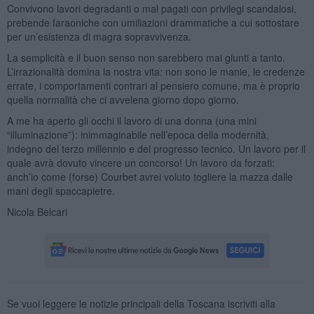
Convivono lavori degradanti o mal pagati con privilegi scandalosi,
prebende faraoniche con umiliazioni drammatiche a cui sottostare
per un’esistenza di magra sopravvivenza.
La semplicità e il buon senso non sarebbero mai giunti a tanto.
L’irrazionalità domina la nostra vita: non sono le manie, le credenze
errate, i comportamenti contrari al pensiero comune, ma è proprio
quella normalità che ci avvelena giorno dopo giorno.
A me ha aperto gli occhi il lavoro di una donna (una mini
“illuminazione”): inimmaginabile nell’epoca della modernità,
indegno del terzo millennio e del progresso tecnico. Un lavoro per il
quale avrà dovuto vincere un concorso! Un lavoro da forzati:
anch’io come (forse) Courbet avrei voluto togliere la mazza dalle
mani degli spaccapietre.
Nicola Belcari
Se vuoi leggere le notizie principali della Toscana iscriviti alla