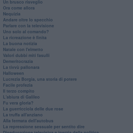
Un brusco risveglio
Ora come allora
Nequizia
Andare oltre lo specchio
Parlare con la televisione
Uno solo al comando?
La ricreazione è finita
La buona notizia
Natale con l'elmetto
Valori dubbi miti fasulli
Demeritocrazia
La tivvù pallonara
Halloween
​Lucrezia Borgia, una storia di potere
Facile profezia
Il terzo compito
L'abiura di Galileo
Fu vera gloria?
La guerricciola delle due rose
La truffa all'anziano
Alla fermata dell'autobus
La repressione sessuale per sentito dire
Diseducazione televisiva e inerzia della politica