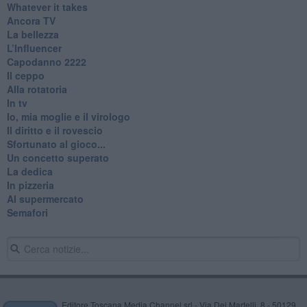
Whatever it takes
Ancora TV
La bellezza
L’Influencer
​Capodanno 2222
Il ceppo
Alla rotatoria
In tv
Io, mia moglie e il virologo
Il diritto e il rovescio
Sfortunato al gioco...
Un concetto superato
La dedica
In pizzeria
Al supermercato
Semafori
Editore Toscana Media Channel srl - Via Dei Martelli, 8 - 50129