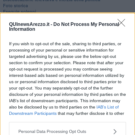
Foto storica
Esequie solenni
Nostalgia del sangue blu
Teste calde
QUInewsArezzo.it -
Do Not Process My Personal
Information
Non avere e non essere
Armiamoci e... avviatevi
Da Capodanno a Carnevale
If you wish to opt-out of the sale, sharing to third parties, or
Schizzi di fango
processing of your personal or sensitive information for
Sor-riso amaro
targeted advertising by us, please use the below opt-out
Fine anno al ristorante
section to confirm your selection. Please note that after your
La festa di Capodanno
opt-out request is processed you may continue seeing
Natale 2024
interest-based ads based on personal information utilized by
Re e regnanti
us or personal information disclosed to third parties prior to
A noi interessa il dito non la luna
your opt-out. You may separately opt-out of the further
Come rubare allo stato e vivere felici
disclosure of your personal information by third parties on the
Una performance
IAB’s list of downstream participants. This information may
Il compagno
also be disclosed by us to third parties on the
IAB’s List of
​Io (allo specchio)
Downstream Participants
that may further disclose it to other
Tramonto
Passato, presente, futuro
third parties.
La virtù del non fare
Il giorno dei saldi
Personal Data Processing Opt Outs