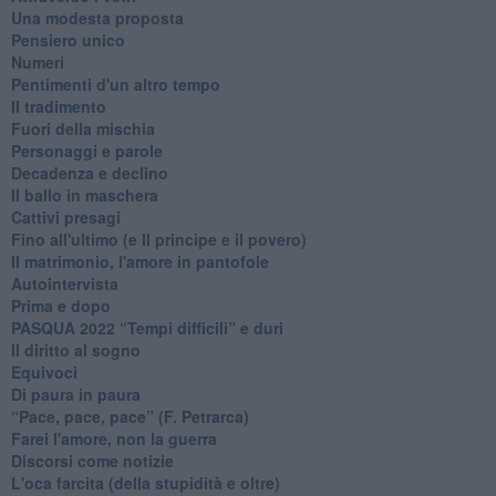
Una modesta proposta
Pensiero unico
Numeri
Pentimenti d'un altro tempo
Il tradimento
Fuori della mischia
Personaggi e parole
Decadenza e declino
Il ballo in maschera
Cattivi presagi
Fino all'ultimo (e Il principe e il povero)
Il matrimonio, l'amore in pantofole
Autointervista
Prima e dopo
​PASQUA 2022 “Tempi difficili” e duri
Il diritto al sogno
Equivoci
Di paura in paura
​“Pace, pace, pace” (F. Petrarca)
Farei l'amore, non la guerra
Discorsi come notizie
L'oca farcita (della stupidità e oltre)