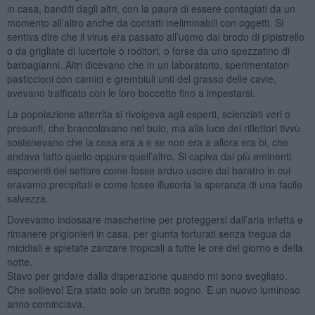
in casa, banditi dagli altri, con la paura di essere contagiati da un
momento all’altro anche da contatti ineliminabili con oggetti. Si
sentiva dire che il virus era passato all’uomo dal brodo di pipistrello
o da grigliate di lucertole o roditori, o forse da uno spezzatino di
barbagianni. Altri dicevano che in un laboratorio, sperimentatori
pasticcioni con camici e grembiuli unti del grasso delle cavie,
avevano trafficato con le loro boccette fino a impestarsi.
La popolazione atterrita si rivolgeva agli esperti, scienziati veri o
presunti, che brancolavano nel buio, ma alla luce dei riflettori tivvù
sostenevano che la cosa era a e se non era a allora era bi, che
andava fatto quello oppure quell’altro. Si capiva dai più eminenti
esponenti del settore come fosse arduo uscire dal baratro in cui
eravamo precipitati e come fosse illusoria la speranza di una facile
salvezza.
Dovevamo indossare mascherine per proteggersi dall’aria infetta e
rimanere prigionieri in casa, per giunta torturati senza tregua da
micidiali e spietate zanzare tropicali a tutte le ore del giorno e della
notte.
Stavo per gridare dalla disperazione quando mi sono svegliato.
Che sollievo! Era stato solo un brutto sogno. E un nuovo luminoso
anno cominciava.