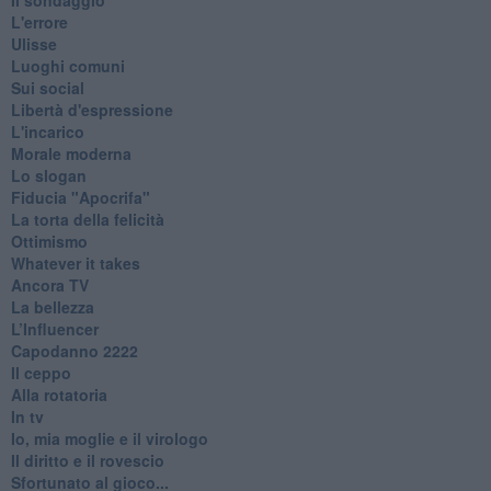
L'errore
Ulisse
Luoghi comuni
Sui social
Libertà d'espressione
L'incarico
Morale moderna
Lo slogan
Fiducia "Apocrifa"
La torta della felicità
Ottimismo
Whatever it takes
Ancora TV
La bellezza
L’Influencer
​Capodanno 2222
Il ceppo
Alla rotatoria
In tv
Io, mia moglie e il virologo
Il diritto e il rovescio
Sfortunato al gioco...