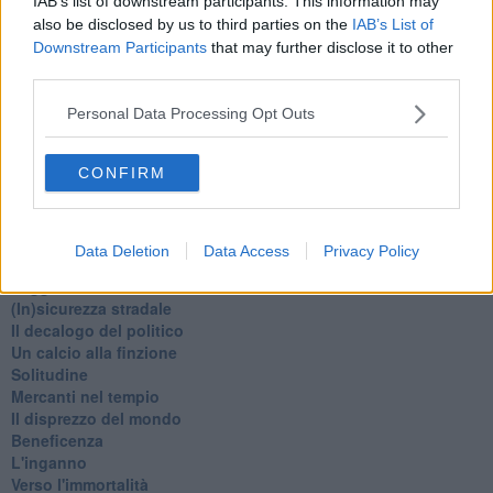
IAB’s list of downstream participants. This information may
Natale 2024
also be disclosed by us to third parties on the
IAB’s List of
Re e regnanti
Downstream Participants
that may further disclose it to other
A noi interessa il dito non la luna
third parties.
Come rubare allo stato e vivere felici
Una performance
Personal Data Processing Opt Outs
Il compagno
​Io (allo specchio)
CONFIRM
Tramonto
Passato, presente, futuro
La virtù del non fare
Il giorno dei saldi
Data Deletion
Data Access
Privacy Policy
L'ultimo post
Leggendo l'Eneide
​(In)sicurezza stradale
Il decalogo del politico
Un calcio alla finzione
Solitudine
Mercanti nel tempio
Il disprezzo del mondo
Beneficenza
L'inganno
Verso l'immortalità