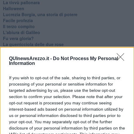
La tivvù pallonara
Halloween
​Lucrezia Borgia, una storia di potere
Facile profezia
Il terzo compito
L'abiura di Galileo
Fu vera gloria?
La guerricciola delle due rose
La truffa all'anziano
Alla fermata dell'autobus
QUInewsArezzo.it -
Do Not Process My Personal
La repressione sessuale per sentito dire
Information
Diseducazione televisiva e inerzia della politica
Foto storica
If you wish to opt-out of the sale, sharing to third parties, or
Esequie solenni
processing of your personal or sensitive information for
Nostalgia del sangue blu
targeted advertising by us, please use the below opt-out
Teste calde
section to confirm your selection. Please note that after your
Non avere e non essere
opt-out request is processed you may continue seeing
Armiamoci e... avviatevi
interest-based ads based on personal information utilized by
Da Capodanno a Carnevale
us or personal information disclosed to third parties prior to
Schizzi di fango
Sor-riso amaro
your opt-out. You may separately opt-out of the further
Fine anno al ristorante
disclosure of your personal information by third parties on the
La festa di Capodanno