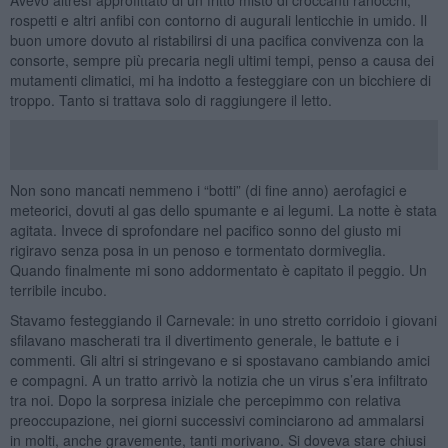
rospetti e altri anfibi con contorno di augurali lenticchie in umido. Il
buon umore dovuto al ristabilirsi di una pacifica convivenza con la
consorte, sempre più precaria negli ultimi tempi, penso a causa dei
mutamenti climatici, mi ha indotto a festeggiare con un bicchiere di
troppo. Tanto si trattava solo di raggiungere il letto.
Non sono mancati nemmeno i “botti” (di fine anno) aerofagici e
meteorici, dovuti al gas dello spumante e ai legumi. La notte è stata
agitata. Invece di sprofondare nel pacifico sonno del giusto mi
rigiravo senza posa in un penoso e tormentato dormiveglia.
Quando finalmente mi sono addormentato è capitato il peggio. Un
terribile incubo.
Stavamo festeggiando il Carnevale: in uno stretto corridoio i giovani
sfilavano mascherati tra il divertimento generale, le battute e i
commenti. Gli altri si stringevano e si spostavano cambiando amici
e compagni. A un tratto arrivò la notizia che un virus s’era infiltrato
tra noi. Dopo la sorpresa iniziale che percepimmo con relativa
preoccupazione, nei giorni successivi cominciarono ad ammalarsi
in molti, anche gravemente, tanti morivano. Si doveva stare chiusi