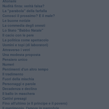
Aforismi
Nudità finta: verità falsa?
La "parabola" della farfalla
Conosci il prossimo? E il male?
Le buone notizie
La commedia degli onesti
Lo Stato "Babbo Natale"
Il cacio con le pere
La politica come spettacolo
Uomini e topi (di laboratori)
Attraverso i vetri
Una modesta proposta
Pensiero unico
Numeri
Pentimenti d'un altro tempo
Il tradimento
Fuori della mischia
Personaggi e parole
Decadenza e declino
Il ballo in maschera
Cattivi presagi
Fino all'ultimo (e Il principe e il povero)
Il matrimonio, l'amore in pantofole