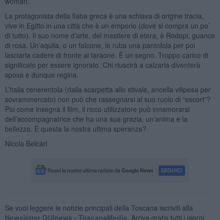
woman.
La protagonista della fiaba greca è una schiava di origine tracia,
vive in Egitto in una città che è un emporio (dove si compra un po’
di tutto). Il suo nome d’arte, del mestiere di etera, è Rodopi, guance
di rosa. Un’aquila, o un falcone, le ruba una pantofola per poi
lasciarla cadere di fronte al faraone. È un segno. Troppo carico di
significato per essere ignorato. Chi riuscirà a calzarla diventerà
sposa e dunque regina.
L’Italia cenerentola (dalla scarpetta allo stivale, ancella vilipesa per
sovrammercato) non può che rassegnarsi al suo ruolo di “escort”?
Poi come insegna il film, il ricco utilizzatore può innamorarsi
dell’accompagnatrice che ha una sua grazia, un’anima e la
bellezza. È questa la nostra ultima speranza?
Nicola Belcari
Se vuoi leggere le notizie principali della Toscana iscriviti alla
Newsletter QUInews - ToscanaMedia.
Arriva gratis tutti i giorni