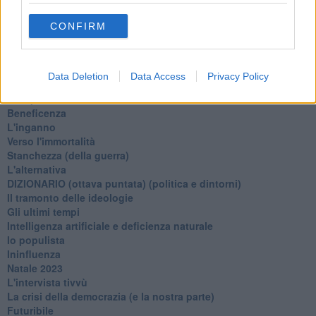
Leggendo l'Eneide
CONFIRM
​(In)sicurezza stradale
Il decalogo del politico
Un calcio alla finzione
Solitudine
Data Deletion
Data Access
Privacy Policy
Mercanti nel tempio
Il disprezzo del mondo
Beneficenza
L'inganno
Verso l'immortalità
Stanchezza (della guerra)
L'alternativa
​DIZIONARIO (ottava puntata) (politica e dintorni)
Il tramonto delle ideologie
Gli ultimi tempi
Intelligenza artificiale e deficienza naturale
Io populista
Ininfluenza
Natale 2023
L'intervista tivvù
La crisi della democrazia (e la nostra parte)
Futuribile