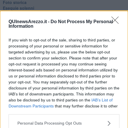
Foto storica
Esequie solenni
Nostalgia del sangue blu
Teste calde
QUInewsArezzo.it -
Do Not Process My Personal
Non avere e non essere
Information
Armiamoci e... avviatevi
Da Capodanno a Carnevale
If you wish to opt-out of the sale, sharing to third parties, or
Schizzi di fango
processing of your personal or sensitive information for
Sor-riso amaro
targeted advertising by us, please use the below opt-out
Fine anno al ristorante
section to confirm your selection. Please note that after your
La festa di Capodanno
opt-out request is processed you may continue seeing
Natale 2024
interest-based ads based on personal information utilized by
Re e regnanti
us or personal information disclosed to third parties prior to
A noi interessa il dito non la luna
Come rubare allo stato e vivere felici
your opt-out. You may separately opt-out of the further
Una performance
disclosure of your personal information by third parties on the
Il compagno
IAB’s list of downstream participants. This information may
​Io (allo specchio)
also be disclosed by us to third parties on the
IAB’s List of
Tramonto
Downstream Participants
that may further disclose it to other
Passato, presente, futuro
third parties.
La virtù del non fare
Il giorno dei saldi
Personal Data Processing Opt Outs
L'ultimo post