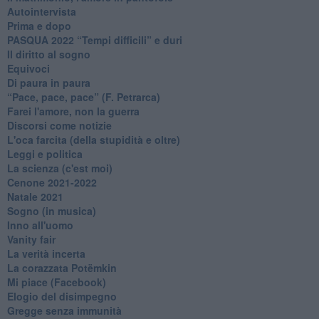
Autointervista
Prima e dopo
​PASQUA 2022 “Tempi difficili” e duri
Il diritto al sogno
Equivoci
Di paura in paura
​“Pace, pace, pace” (F. Petrarca)
Farei l'amore, non la guerra
Discorsi come notizie
L'oca farcita (della stupidità e oltre)
Leggi e politica
La scienza (c'est moi)
Cenone 2021-2022
Natale 2021
Sogno (in musica)
Inno all'uomo
Vanity fair
La verità incerta
La corazzata Potëmkin
Mi piace (Facebook)
Elogio del disimpegno
Gregge senza immunità