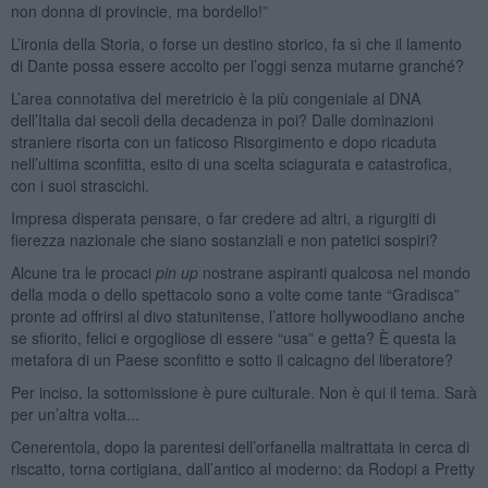
non donna di provincie, ma bordello!”
L’ironia della Storia, o forse un destino storico, fa sì che il lamento
di Dante possa essere accolto per l’oggi senza mutarne granché?
L’area connotativa del meretricio è la più congeniale al DNA
dell’Italia dai secoli della decadenza in poi? Dalle dominazioni
straniere risorta con un faticoso Risorgimento e dopo ricaduta
nell’ultima sconfitta, esito di una scelta sciagurata e catastrofica,
con i suoi strascichi.
Impresa disperata pensare, o far credere ad altri, a rigurgiti di
fierezza nazionale che siano sostanziali e non patetici sospiri?
Alcune tra le procaci
pin up
nostrane aspiranti qualcosa nel mondo
della moda o dello spettacolo sono a volte come tante “Gradisca”
pronte ad offrirsi al divo statunitense, l’attore hollywoodiano anche
se sfiorito, felici e orgogliose di essere “usa” e getta? È questa la
metafora di un Paese sconfitto e sotto il calcagno del liberatore?
Per inciso, la sottomissione è pure culturale. Non è qui il tema. Sarà
per un’altra volta...
Cenerentola, dopo la parentesi dell’orfanella maltrattata in cerca di
riscatto, torna cortigiana, dall’antico al moderno: da Rodopi a Pretty