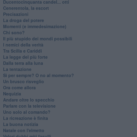
Ducentocinquanta candel... otti
Cenerentola, la escort
Precisazioni
La droga del potere
Momenti (e immedesimazione)
Chi sono?
Il più stupido dei mondi possibili
I nemici della verità
Tra Scilla e Cariddi
La legge del più forte
Dalla terra alla luna
La tentazione
​Sì per sempre? O no al momento?
Un brusco risveglio
Ora come allora
Nequizia
Andare oltre lo specchio
Parlare con la televisione
Uno solo al comando?
La ricreazione è finita
La buona notizia
Natale con l'elmetto
Valori dubbi miti fasulli