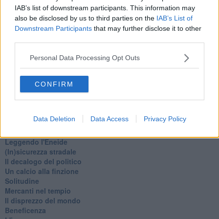
Fine anno al ristorante
IAB’s list of downstream participants. This information may
La festa di Capodanno
also be disclosed by us to third parties on the
IAB’s List of
Natale 2024
Downstream Participants
that may further disclose it to other
Re e regnanti
third parties.
A noi interessa il dito non la luna
Come rubare allo stato e vivere felici
Personal Data Processing Opt Outs
Una performance
Il compagno
​Io (allo specchio)
CONFIRM
Tramonto
Passato, presente, futuro
La virtù del non fare
Data Deletion
Data Access
Privacy Policy
Il giorno dei saldi
L'ultimo post
Leggendo l'Eneide
​(In)sicurezza stradale
Il decalogo del politico
Un calcio alla finzione
Solitudine
Mercanti nel tempio
Il disprezzo del mondo
Beneficenza