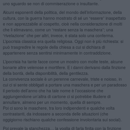
uno sguardo se non di commiserazione o insultante.
Alcuni esponenti della politica, del mondo dell’informazione, della
cultura, con la guerra hanno mostrato di sé un “essere” inaspettato
e non apprezzabile al cospetto, cioè nella considerazione di molti
che li stimavano, come un “restare senza la maschera”; una
“rivelazione” che per altri, invece, è stata solo una conferma.
L’ipocrisia classica era quella religiosa. Oggi non è più richiesta: si
può trasgredire le regole della chiesa a cui si dichiara di
appartenere senza sentirsi minimamente in contraddizione.
L’ipocrisia ha tante facce come un mostro con molte teste, alcune
bonarie altre velenose e mortifere. E i danni derivano dalla finzione
della bontà, della disponibilità, della gentilezza.
La convivenza sociale è un perenne carnevale, triste e noioso, in
cui ci si sente obbligati a portare una maschera e per un paradosso
il periodo dell’anno che ha tale nome è l’occasione che
aggiungendone un’altra di cartone ci si potrebbe illudere di
annullare, almeno per un momento, quella di sempre.
Poi ci sono le maschere, tra loro indipendenti e qualche volta
contrastanti, da indossare a seconda delle situazioni (che
oggigiorno rischiano qualche confessione involontaria sui social).
Poi prevale la stanchezza… la voglia di farla finita con la finzione