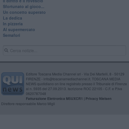
Il diritto e il rovescio
Sfortunato al gioco...
Un concetto superato
La dedica
In pizzeria
Al supermercato
Semafori
Editore Toscana Media Channel srl - Via Dei Martelli, 8 - 50129
FIRENZE - info@toscanamediachannel.it. TOSCANA MEDIA
NEWS quotidiano on line registrato presso il Tribunale di Firenze
al n. 5935 del 27.09.2013. Iscrizione ROC 22105 - C.F. e P.Iva
0620787048
Fatturazione Elettronica M5UXCR1 |
Privacy Nielsen
Direttore responsabile Marco Migli
Powered by
Aperion.it