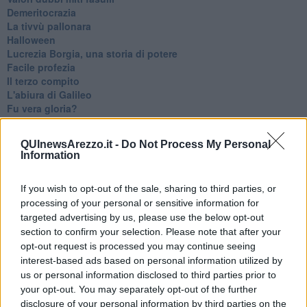
Demeritocrazia
La tivvù pallonara
Halloween
​Lucrezia Borgia, una storia di potere
Facile profezia
Il terzo compito
L'abiura di Galileo
Fu vera gloria?
La guerricciola delle due rose
La truffa all'anziano
QUInewsArezzo.it -
Do Not Process My Personal
Alla fermata dell'autobus
Information
La repressione sessuale per sentito dire
Diseducazione televisiva e inerzia della politica
If you wish to opt-out of the sale, sharing to third parties, or
Foto storica
processing of your personal or sensitive information for
Esequie solenni
Nostalgia del sangue blu
targeted advertising by us, please use the below opt-out
Teste calde
section to confirm your selection. Please note that after your
Non avere e non essere
opt-out request is processed you may continue seeing
Armiamoci e... avviatevi
interest-based ads based on personal information utilized by
Da Capodanno a Carnevale
us or personal information disclosed to third parties prior to
Schizzi di fango
your opt-out. You may separately opt-out of the further
Sor-riso amaro
disclosure of your personal information by third parties on the