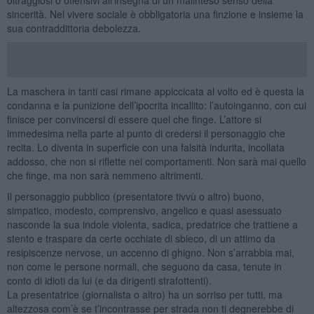
sincerità. Nel vivere sociale è obbligatoria una finzione e insieme la
sua contraddittoria debolezza.
La maschera in tanti casi rimane appiccicata al volto ed è questa la
condanna e la punizione dell’ipocrita incallito: l’autoinganno, con cui
finisce per convincersi di essere quel che finge. L’attore si
immedesima nella parte al punto di credersi il personaggio che
recita. Lo diventa in superficie con una falsità indurita, incollata
addosso, che non si riflette nei comportamenti. Non sarà mai quello
che finge, ma non sarà nemmeno altrimenti.
Il personaggio pubblico (presentatore tivvù o altro) buono,
simpatico, modesto, comprensivo, angelico e quasi asessuato
nasconde la sua indole violenta, sadica, predatrice che trattiene a
stento e traspare da certe occhiate di sbieco, di un attimo da
resipiscenze nervose, un accenno di ghigno. Non s’arrabbia mai,
non come le persone normali, che seguono da casa, tenute in
conto di idioti da lui (e da dirigenti strafottenti).
La presentatrice (giornalista o altro) ha un sorriso per tutti, ma
altezzosa com’è se t’incontrasse per strada non ti degnerebbe di