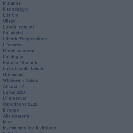
Mutande
Il sondaggio
L'errore
Ulisse
Luoghi comuni
Sui social
Libertà d'espressione
L'incarico
Morale moderna
Lo slogan
Fiducia "Apocrifa"
La torta della felicità
Ottimismo
Whatever it takes
Ancora TV
La bellezza
L’Influencer
​Capodanno 2222
Il ceppo
Alla rotatoria
In tv
Io, mia moglie e il virologo