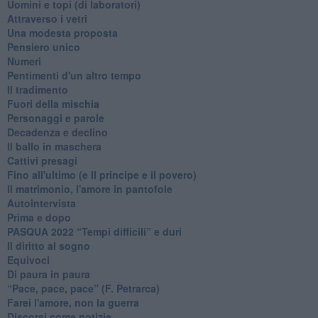
Uomini e topi (di laboratori)
Attraverso i vetri
Una modesta proposta
Pensiero unico
Numeri
Pentimenti d'un altro tempo
Il tradimento
Fuori della mischia
Personaggi e parole
Decadenza e declino
Il ballo in maschera
Cattivi presagi
Fino all'ultimo (e Il principe e il povero)
Il matrimonio, l'amore in pantofole
Autointervista
Prima e dopo
​PASQUA 2022 “Tempi difficili” e duri
Il diritto al sogno
Equivoci
Di paura in paura
​“Pace, pace, pace” (F. Petrarca)
Farei l'amore, non la guerra
Discorsi come notizie