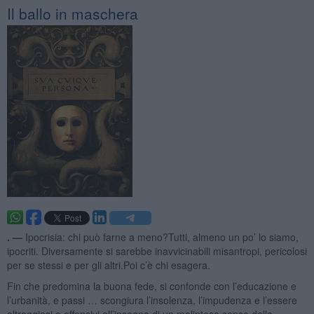
Il ballo in maschera
. —
Ipocrisia: chi può farne a meno?Tutti, almeno un po’ lo siamo,
ipocriti. Diversamente si sarebbe inavvicinabili misantropi, pericolosi
per se stessi e per gli altri.Poi c’è chi esagera.
Fin che predomina la buona fede, si confonde con l’educazione e
l’urbanità, e passi … scongiura l’insolenza, l’impudenza e l’essere
oltraggiosi o offensivi all’insegna di un malinteso senso della