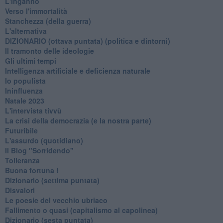
L'inganno
Verso l'immortalità
Stanchezza (della guerra)
L'alternativa
​DIZIONARIO (ottava puntata) (politica e dintorni)
Il tramonto delle ideologie
Gli ultimi tempi
Intelligenza artificiale e deficienza naturale
Io populista
Ininfluenza
Natale 2023
L'intervista tivvù
La crisi della democrazia (e la nostra parte)
Futuribile
L'assurdo (quotidiano)
Il Blog "Sorridendo"
Tolleranza
Buona fortuna !
​Dizionario (settima puntata)
Disvalori
Le poesie del vecchio ubriaco
Fallimento o quasi (capitalismo al capolinea)
Dizionario (sesta puntata)