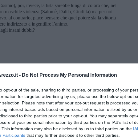
osimo), poi, invece, la lista sarebbe lunga di coloro che, nel
on maschile violenza (Salomè, Dalila, Giuditta) ma per noi
vo, al contrario, piace pensare che quel potere sia la vittoria
re indirizzato a ingentilire l’animo.
agli insani dubbi?
ezzo.it -
Do Not Process My Personal Information
to opt-out of the sale, sharing to third parties, or processing of your per
formation for targeted advertising by us, please use the below opt-out s
r selection. Please note that after your opt-out request is processed y
eing interest-based ads based on personal information utilized by us or
disclosed to third parties prior to your opt-out. You may separately opt-
losure of your personal information by third parties on the IAB’s list of
ola Belcari
. This information may also be disclosed by us to third parties on the
IA
Participants
that may further disclose it to other third parties.