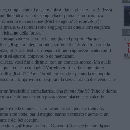
ere, compiaciute di piacere, infastidite di piacere. La Bellezza
con dimenticanza, con semplicità e spontanea noncuranza.
no è tormento e dannazione (Michelangelo? Dostoevskij?)?
 grazia. Gli uomini sono soggiogati da quella loro eleganza
A
l “richiamo della foresta”.
consapevolezza, a volte l’alterigia, del proprio
charme
,
 sé gli sguardi degli uomini, sofferenti di desiderio, come la
enza, finta o autentica, ripagano il muto apprezzamento con il
 su di sé sguardi colpevoli o da mendicanti.
cato, vesti fini e distinte, con un contatto sporco. Ma quale
a quel molesto contagio? Vorrebbero forse farsi ammirare
ibili agli altri? “Paria” brutti e rozzi che spiano da un angolo
scono il rimprovero di respirare la stessa aria da dee venusiane
er un’irresistibile ammaliatrice, una
femme fatale
? Tutte le donne
e non c’è donna che non possa essere piacente, o volendo
potere delle donne si esprime anche con piccole rivincite,
mentre altre volte, per il meglio, hanno cambiato l’uomo in un
arte e dei bei costumi.
 che significava bestione. Giovanni Boccaccio narra la sua