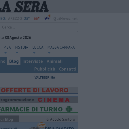
23°
33°
EO:
AREZZO
QuiNews.net
ato
08 Agosto 2026
PISA
PISTOIA
LUCCA
MASSA CARRARA
ino
Blog
Interviste
Animali
Pubblicità
Contatti
VALTIBERINA
ui Blog
di Adolfo Santoro
DISINCANTATO