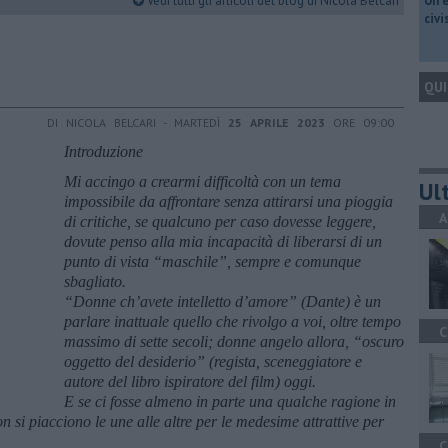
Vedi tutti gli articoli del blog di Nicola Belcari
​Un 
civ
QUI
DI NICOLA BELCARI - MARTEDÌ
25 APRILE 2023
ORE 09:00
Introduzione
Mi accingo a crearmi difficoltà con un tema
Ult
impossibile da affrontare senza attirarsi una pioggia
A
di critiche, se qualcuno per caso dovesse leggere,
dovute penso alla mia incapacità di liberarsi di un
punto di vista “maschile”, sempre e comunque
sbagliato.
“Donne ch’avete intelletto d’amore” (Dante) è un
parlare inattuale quello che rivolgo a voi, oltre tempo
C
massimo di sette secoli; donne angelo allora, “oscuro
oggetto del desiderio” (regista, sceneggiatore e
autore del libro ispiratore del film) oggi.
E se ci fosse almeno in parte una qualche ragione in
si piacciono le une alle altre per le medesime attrattive per
C