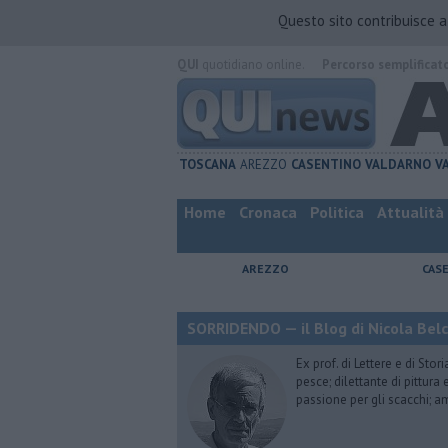
Questo sito contribuisce 
QUI
quotidiano online.
Percorso semplificat
TOSCANA
AREZZO
CASENTINO
VALDARNO
V
Home
Cronaca
Politica
Attualità
AREZZO
CAS
SORRIDENDO — il Blog di Nicola Belc
Ex prof. di Lettere e di Sto
pesce; dilettante di pittura
passione per gli scacchi; a