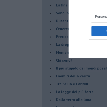
La fine del mondo
Sono loro
Persona
Ducentocinquanta candel... ot
Cenerentola, la escort
Precisazioni
La droga del potere
Momenti (e immedesimazion
Chi sono?
Il più stupido dei mondi possib
I nemici della verità
Tra Scilla e Cariddi
La legge del più forte
Dalla terra alla luna