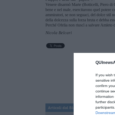
Venere disarmò Marte (Botticelli, Piero di C
bene e nel male, esercitarono quel potere c
ammiratori, se non seguaci, del dolce stil no
della dolcezza sulla forza bruta e debba esse
Perché Ofelia non riuscì a salvare Amleto d
Nicola Belcari
QUInewsAr
If you wish 
sensitive in
confirm you
continue se
information 
further disc
Articoli dal Blog “Sorridendo” di Nic
participants
Downstream 