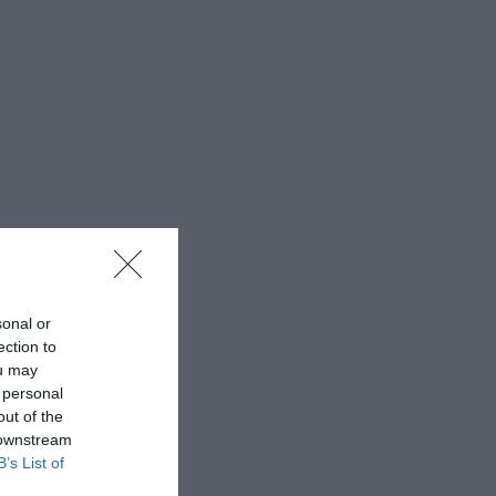
sonal or
ection to
ou may
 personal
out of the
 downstream
B’s List of