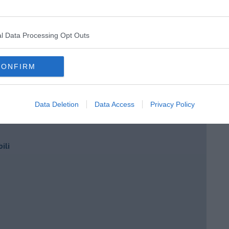
l Data Processing Opt Outs
ti
CONFIRM
Data Deletion
Data Access
Privacy Policy
e)
ili