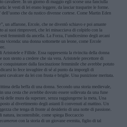
to cavaliere. In un giorno di maggio egli scorse una fanciulla
la: le vesti di lei erano leggere, da lasciar trasparire le forme.
o” dell’uomo che da rustico divenne cortese. Come Martin Eden
re”, un affarone, Ercole, che ne diventò schiavo e poi amante
o ai suoi rimproveri, che lei minacciava di colpirlo con la
 vesti femminili da ancella. La Forza, l’undicesimo degli arcani
uesta vicenda: una donna sottomette un leone, come Ercole
ore.
i Aristotele e Fillide. Essa rappresenta la rivincita della donna
 e non stento a credere che sia vera. Aristotele precettore di
e conquistatore dalla fascinazione femminile che avrebbe potuto
dicarsi lo fece invaghire di sé al punto da imporgli di
arsi cavalcare da lei con frusta e briglie. Una punizione meritata.
 vittima della beffa di una donna. Secondo una storia medievale,
i in una cesta che avrebbe dovuto essere sollevata da una fune
 metà delle mura da superare, senza raggiungerne la meta, Una
sto al divertimento degli astanti lì convenuti al mattino. Un
gezza che tenga di fronte al desiderio di una notte di passione.
di natura, incontenibile, come spiega Boccaccio
ecameron
con la storia di un giovane eremita, figlio di tal