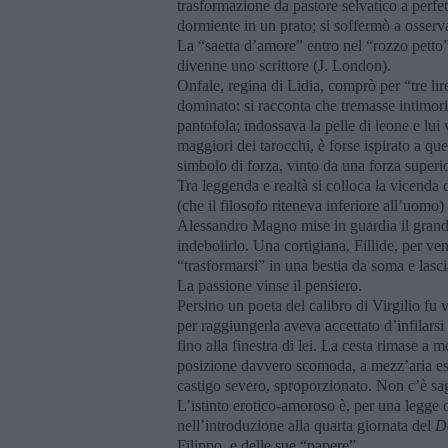
trasformazione da pastore selvatico a perfet
dormiente in un prato; si soffermò a osservar
La “saetta d’amore” entro nel “rozzo pett
divenne uno scrittore (J. London).
Onfale, regina di Lidia, comprò per “tre li
dominato: si racconta che tremasse intimorit
pantofola; indossava la pelle di leone e lui
maggiori dei tarocchi, è forse ispirato a q
simbolo di forza, vinto da una forza superi
Tra leggenda e realtà si colloca la vicenda d
(che il filosofo riteneva inferiore all’uomo)
Alessandro Magno mise in guardia il grand
indebolirlo. Una cortigiana, Fillide, per ven
“trasformarsi” in una bestia da soma e lasci
La passione vinse il pensiero.
Persino un poeta del calibro di Virgilio fu
per raggiungerla aveva accettato d’infilars
fino alla finestra di lei. La cesta rimase a
posizione davvero scomoda, a mezz’aria espo
castigo severo, sproporzionato. Non c’è sag
L’istinto erotico-amoroso è, per una legge 
nell’introduzione alla quarta giornata del
D
Filippo, e delle sue “papere”.