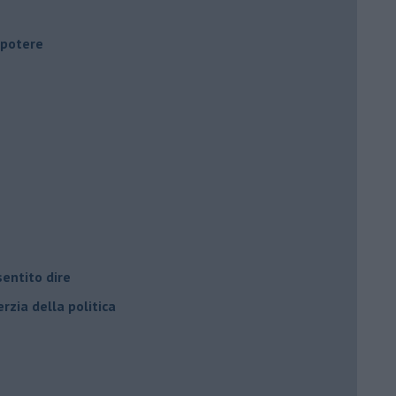
i potere
entito dire
rzia della politica