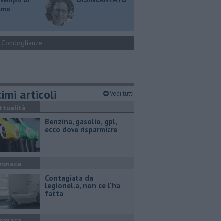
esempio di
ismo
Condoglianze
imi articoli
Vedi tutti
ttualità
​Benzina, gasolio, gpl,
ecco dove risparmiare
ronaca
Contagiata da
legionella, non ce l'ha
fatta
ronaca