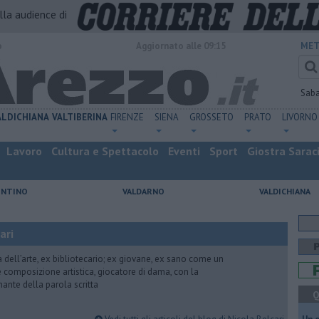
alla audience di
o
Aggiornato alle 09:15
MET
Sab
ALDICHIANA
VALTIBERINA
FIRENZE
SIENA
GROSSETO
PRATO
LIVORNO
Lavoro
Cultura e Spettacolo
Eventi
Sport
Giostra Sarac
ENTINO
VALDARNO
VALDICHIANA
ari
ria dell’arte, ex bibliotecario; ex giovane, ex sano come un
 e composizione artistica, giocatore di dama, con la
mante della parola scritta
Q