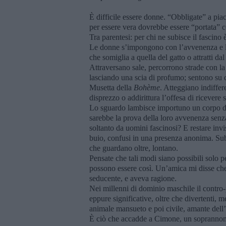
È difficile essere donne. “Obbligate” a piac
per essere vera dovrebbe essere “portata” 
Tra parentesi: per chi ne subisce il fasci
Le donne s’impongono con l’avvenenza e la
che somiglia a quella del gatto o attratti da
Attraversano sale, percorrono strade con la 
lasciando una scia di profumo; sentono su di
Musetta della
Bohème
. Atteggiano indiffer
disprezzo o addirittura l’offesa di ricevere
Lo sguardo lambisce importuno un corpo deli
sarebbe la prova della loro avvenenza senz
soltanto da uomini fascinosi? E restare invis
buio, confusi in una presenza anonima. Subi
che guardano oltre, lontano.
Pensate che tali modi siano possibili solo p
possono essere così. Un’amica mi disse ch
seducente, e aveva ragione.
Nei millenni di dominio maschile il contro-
eppure significative, oltre che divertenti, 
animale mansueto e poi civile, amante dell’
È ciò che accadde a Cimone, un soprannome