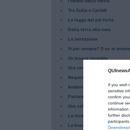
I nemici della verità
Tra Scilla e Cariddi
La legge del più forte
Dalla terra alla luna
La tentazione
​Sì per sempre? O no al mom
Un brusco risveglio
Ora come allora
QUInewsAr
Nequizia
If you wish 
Andare oltre lo specchio
sensitive in
Parlare con la televisione
confirm you
continue se
Uno solo al comando?
information 
La ricreazione è finita
further disc
participants
La buona notizia
Downstream 