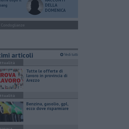
orie dopo il
DELLA
 bang
DOMENICA
Condoglianze
imi articoli
Vedi tutti
ttualità
​Tutte le offerte di
lavoro in provincia di
Arezzo
ttualità
​Benzina, gasolio, gpl,
ecco dove risparmiare
ronaca