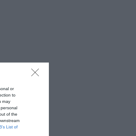
sonal or
ection to
ou may
 personal
out of the
 downstream
B’s List of