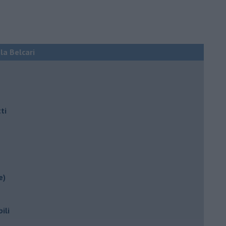
ola Belcari
ti
e)
ili