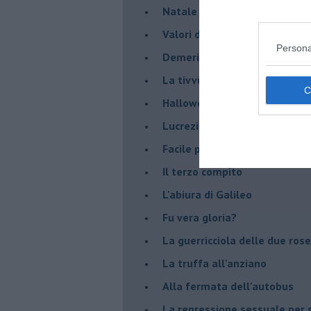
Natale con l'elmetto
Valori dubbi miti fasulli
Persona
Demeritocrazia
La tivvù pallonara
Halloween
​Lucrezia Borgia, una storia d
Facile profezia
Il terzo compito
L'abiura di Galileo
Fu vera gloria?
La guerricciola delle due rose
La truffa all'anziano
Alla fermata dell'autobus
La repressione sessuale per s