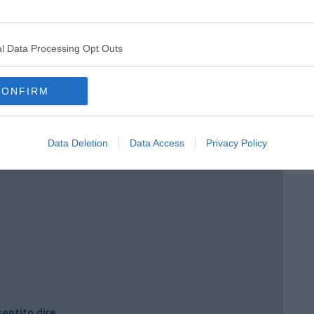
l Data Processing Opt Outs
CONFIRM
i potere
Data Deletion
Data Access
Privacy Policy
entito dire