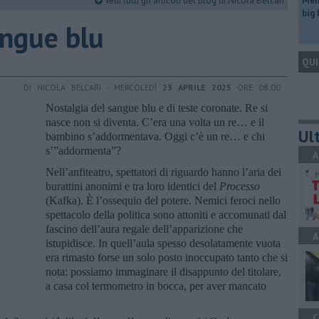
Vedi tutti gli articoli del blog di Nicola Belcari
Mem
big
angue blu
QUI
DI NICOLA BELCARI - MERCOLEDÌ
23 APRILE 2025
ORE 08:00
Nostalgia del sangue blu e di teste coronate. Re si
nasce non si diventa. C’era una volta un re… e il
Ult
bambino s’addormentava. Oggi c’è un re… e chi
s’”addormenta”?
A
Nell’anfiteatro, spettatori di riguardo hanno l’aria dei
burattini anonimi e tra loro identici del
Processo
(Kafka). È l’ossequio del potere. Nemici feroci nello
spettacolo della politica sono attoniti e accomunati dal
fascino dell’aura regale dell’apparizione che
A
istupidisce. In quell’aula spesso desolatamente vuota
era rimasto forse un solo posto inoccupato tanto che si
nota: possiamo immaginare il disappunto del titolare,
a casa col termometro in bocca, per aver mancato
C