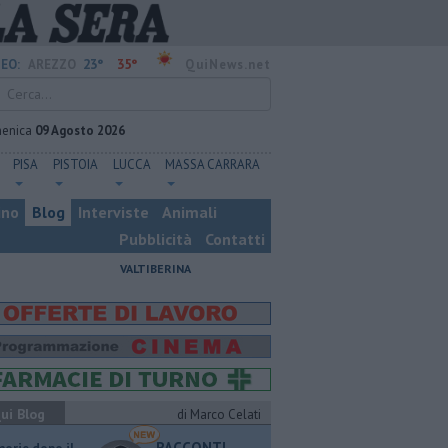
23°
35°
EO:
AREZZO
QuiNews.net
enica
09 Agosto 2026
PISA
PISTOIA
LUCCA
MASSA CARRARA
ino
Blog
Interviste
Animali
Pubblicità
Contatti
VALTIBERINA
ui Blog
di Marco Celati
RACCONTI