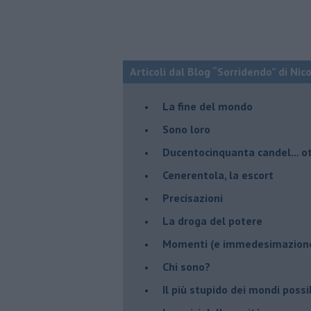
Articoli dal Blog “Sorridendo” di Nic
La fine del mondo
Sono loro
Ducentocinquanta candel... ot
Cenerentola, la escort
Precisazioni
La droga del potere
Momenti (e immedesimazion
Chi sono?
Il più stupido dei mondi possib