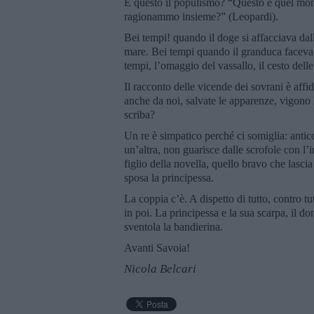
È questo il populismo? “Questo è quel mondo?
ragionammo insieme?” (Leopardi).
Bei tempi! quando il doge si affacciava dal
mare. Bei tempi quando il granduca faceva 
tempi, l’omaggio del vassallo, il cesto dell
Il racconto delle vicende dei sovrani è affid
anche da noi, salvate le apparenze, vigono le
scriba?
Un re è simpatico perché ci somiglia: antico
un’altra, non guarisce dalle scrofole con l’
figlio della novella, quello bravo che lasci
sposa la principessa.
La coppia c’è. A dispetto di tutto, contro t
in poi. La principessa e la sua scarpa, il d
sventola la bandierina.
Avanti Savoia!
Nicola Belcari