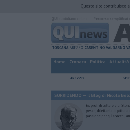
Questo sito contribuisce 
QUI
quotidiano online.
Percorso semplificat
TOSCANA
AREZZO
CASENTINO
VALDARNO
V
Home
Cronaca
Politica
Attualità
AREZZO
CAS
SORRIDENDO — il Blog di Nicola Belc
Ex prof. di Lettere e di Sto
pesce; dilettante di pittura
passione per gli scacchi; a