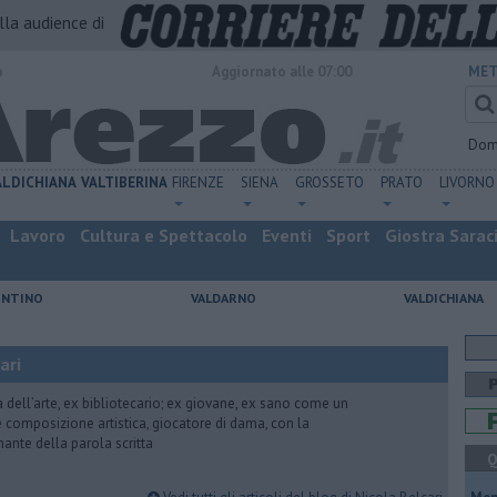
alla audience di
o
Aggiornato alle 07:00
MET
Dom
ALDICHIANA
VALTIBERINA
FIRENZE
SIENA
GROSSETO
PRATO
LIVORNO
Lavoro
Cultura e Spettacolo
Eventi
Sport
Giostra Sarac
ENTINO
VALDARNO
VALDICHIANA
ari
ria dell’arte, ex bibliotecario; ex giovane, ex sano come un
 e composizione artistica, giocatore di dama, con la
mante della parola scritta
Q