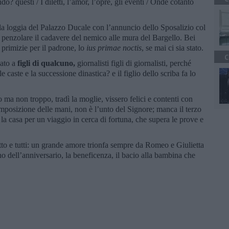
 questi / I diletti, l’amor, l’opre, gli eventi / Onde cotanto
la loggia del Palazzo Ducale con l’annuncio dello Sposalizio col
penzolare il cadavere del nemico alle mura del Bargello. Bei
e primizie per il padrone, lo
ius primae noctis
, se mai ci sia stato.
C
ato a
figli di qualcuno,
giornalisti figli di giornalisti, perché
 caste e la successione dinastica? e il figlio dello scriba fa lo
 ma non troppo, tradì la moglie, vissero felici e contenti con
imposizione delle mani, non è l’unto del Signore; manca il terzo
a la casa per un viaggio in cerca di fortuna, che supera le prove e
utto e tutti: un grande amore trionfa sempre da Romeo e Giulietta
ono dell’anniversario, la beneficenza, il bacio alla bambina che