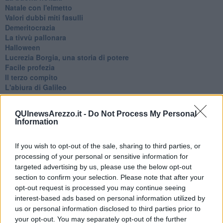
Natale con l'elmetto
Valori dubbi miti fasulli
Demeritocrazia
La tivvù pallonara
Halloween
​Lucrezia Borgia, una storia di potere
Facile profezia
Il terzo compito
L'abiura di Galileo
Fu vera gloria?
La guerricciola delle due rose
QUInewsArezzo.it -
Do Not Process My Personal
La truffa all'anziano
Information
Alla fermata dell'autobus
La repressione sessuale per sentito dire
Diseducazione televisiva e inerzia della politica
If you wish to opt-out of the sale, sharing to third parties, or
Foto storica
processing of your personal or sensitive information for
Esequie solenni
targeted advertising by us, please use the below opt-out
Nostalgia del sangue blu
section to confirm your selection. Please note that after your
Teste calde
opt-out request is processed you may continue seeing
Non avere e non essere
interest-based ads based on personal information utilized by
Armiamoci e... avviatevi
us or personal information disclosed to third parties prior to
Da Capodanno a Carnevale
your opt-out. You may separately opt-out of the further