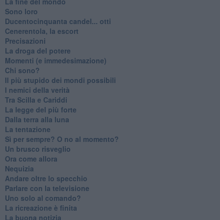
La fine del mondo
Sono loro
Ducentocinquanta candel... otti
Cenerentola, la escort
Precisazioni
La droga del potere
Momenti (e immedesimazione)
Chi sono?
Il più stupido dei mondi possibili
I nemici della verità
Tra Scilla e Cariddi
La legge del più forte
Dalla terra alla luna
La tentazione
​Sì per sempre? O no al momento?
Un brusco risveglio
Ora come allora
Nequizia
Andare oltre lo specchio
Parlare con la televisione
Uno solo al comando?
La ricreazione è finita
La buona notizia