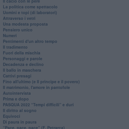
Il cacio con le pere
La politica come spettacolo
Uomini e topi (di laboratori)
Attraverso i vetri
Una modesta proposta
Pensiero unico
Numeri
Pentimenti d'un altro tempo
Il tradimento
Fuori della mischia
Personaggi e parole
Decadenza e declino
Il ballo in maschera
Cattivi presagi
Fino all'ultimo (e Il principe e il povero)
Il matrimonio, l'amore in pantofole
Autointervista
Prima e dopo
​PASQUA 2022 “Tempi difficili” e duri
Il diritto al sogno
Equivoci
Di paura in paura
​“Pace, pace, pace” (F. Petrarca)