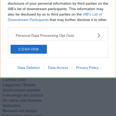
Schizzi di fango
disclosure of your personal information by third parties on the
Sor-riso amaro
IAB’s list of downstream participants. This information may
Fine anno al ristorante
also be disclosed by us to third parties on the
IAB’s List of
La festa di Capodanno
Downstream Participants
that may further disclose it to other
Natale 2024
third parties.
Re e regnanti
A noi interessa il dito non la luna
Personal Data Processing Opt Outs
Come rubare allo stato e vivere felici
Una performance
Il compagno
CONFIRM
​Io (allo specchio)
Tramonto
Passato, presente, futuro
Data Deletion
Data Access
Privacy Policy
La virtù del non fare
Il giorno dei saldi
L'ultimo post
Leggendo l'Eneide
​(In)sicurezza stradale
Il decalogo del politico
Un calcio alla finzione
Solitudine
Mercanti nel tempio
Il disprezzo del mondo