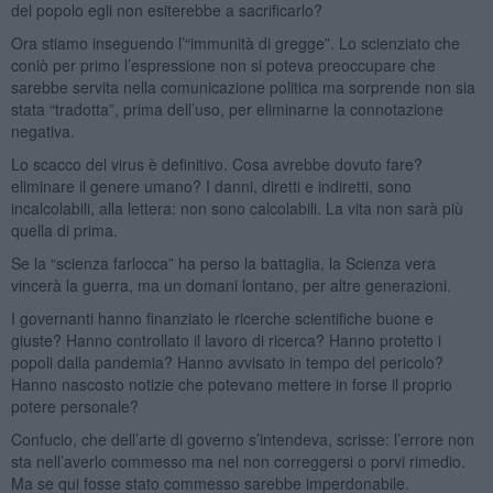
del popolo egli non esiterebbe a sacrificarlo?
Ora stiamo inseguendo l’“immunità di gregge”. Lo scienziato che
coniò per primo l’espressione non si poteva preoccupare che
sarebbe servita nella comunicazione politica ma sorprende non sia
stata “tradotta”, prima dell’uso, per eliminarne la connotazione
negativa.
Lo scacco del virus è definitivo. Cosa avrebbe dovuto fare?
eliminare il genere umano? I danni, diretti e indiretti, sono
incalcolabili, alla lettera: non sono calcolabili. La vita non sarà più
quella di prima.
Se la “scienza farlocca” ha perso la battaglia, la Scienza vera
vincerà la guerra, ma un domani lontano, per altre generazioni.
I governanti hanno finanziato le ricerche scientifiche buone e
giuste? Hanno controllato il lavoro di ricerca? Hanno protetto i
popoli dalla pandemia? Hanno avvisato in tempo del pericolo?
Hanno nascosto notizie che potevano mettere in forse il proprio
potere personale?
Confucio, che dell’arte di governo s’intendeva, scrisse: l’errore non
sta nell’averlo commesso ma nel non correggersi o porvi rimedio.
Ma se qui fosse stato commesso sarebbe imperdonabile.