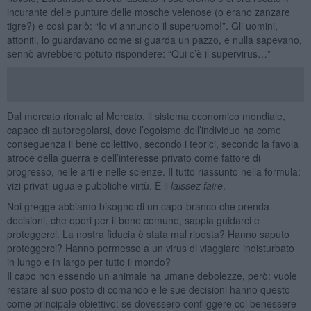
incurante delle punture delle mosche velenose (o erano zanzare
tigre?) e così parlò: “Io vi annuncio il superuomo!”. Gli uomini,
attoniti, lo guardavano come si guarda un pazzo, e nulla sapevano,
sennò avrebbero potuto rispondere: “Qui c’è il supervirus…”
Dal mercato rionale al Mercato, il sistema economico mondiale,
capace di autoregolarsi, dove l’egoismo dell’individuo ha come
conseguenza il bene collettivo, secondo i teorici, secondo la favola
atroce della guerra e dell’interesse privato come fattore di
progresso, nelle arti e nelle scienze. Il tutto riassunto nella formula:
vizi privati uguale pubbliche virtù. È il
laissez
faire
.
Noi gregge abbiamo bisogno di un capo-branco che prenda
decisioni, che operi per il bene comune, sappia guidarci e
proteggerci. La nostra fiducia è stata mal riposta? Hanno saputo
proteggerci? Hanno permesso a un virus di viaggiare indisturbato
in lungo e in largo per tutto il mondo?
Il capo non essendo un animale ha umane debolezze, però; vuole
restare al suo posto di comando e le sue decisioni hanno questo
come principale obiettivo: se dovessero confliggere col benessere