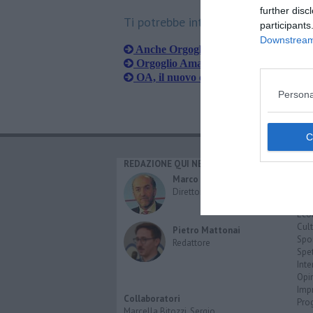
further disc
Ti potrebbe interessare anche:
participants
Downstream 
Anche Orgoglio Amaranto fa un merca
Orgoglio Amaranto contro la violenza
OA, il nuovo direttivo non perde tem
Persona
REDAZIONE QUI NEWS
CAT
Cro
Marco Migli
Poli
Direttore Responsabile
Attu
Eco
Cult
Pietro Mattonai
Spo
Redattore
Spet
Inte
Opi
Imp
Collaboratori
Pro
Marcella Bitozzi, Sergio