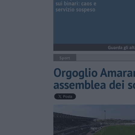
sui binari: caos e
servizio sospeso
Sport
Orgoglio Amaran
assemblea dei s