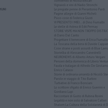
Sorridendo di Nicola Belcari
Vignaioli e vini di Nadio Stronchi
MUNI
Le pregiate penne di Pierantonio Pardi
Pagine allegre di Gianni Micheli
Psico-cose di Federica Giusti
VI PRESENTO I MIEI... di Dino Fiumalbi
Le stelle di Astrea di Edit Permay
STORIE VISPE MA NON TROPPO DISTR
di Dario Dal Canto
Progettare il benessere di Erica Fiumalbi
La Toscana della birra di Davide Cappan
Cose strane e posti assurdi di Blue Lam
Storielba di Alessandro Canestrelli
NEURONEWS di Alberto Arturo Vergani
Pensieri della domenica di Libero Ventur
Fauda e balagan di Alfredo De Girolam
Enrico Catassi
Storie di ordinaria umanità di Nicolò Ste
Parole in viaggio di Tito Barbini
Turbative di Franco Bonciani
Lo scrittore sfigato di Enrico Guerrini e
Gordiano Lupi
Raccontare di Gusto di Rubina Rovini
Legalità e non solo di Salvatore Calleri
Shalom La Cultura della Solidarietà di 