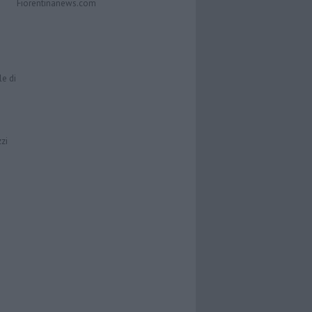
Fiorentinanews.com
le di
zzi