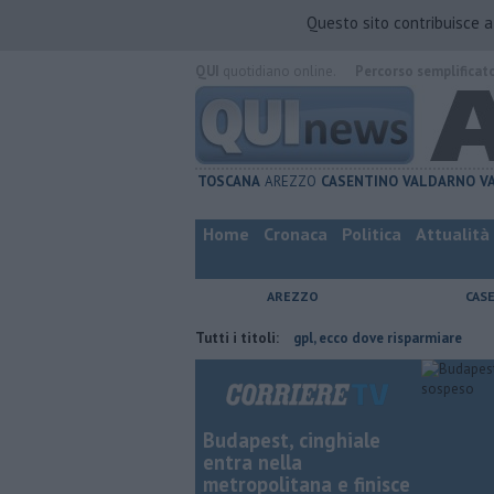
Questo sito contribuisce 
QUI
quotidiano online.
Percorso semplificat
TOSCANA
AREZZO
CASENTINO
VALDARNO
V
Home
Cronaca
Politica
Attualità
AREZZO
CAS
vincia di Arezzo
​Benzina, gasolio, gpl, ecco dove risparmiare
Tutti i titoli:
Contag
Budapest, cinghiale
entra nella
metropolitana e finisce