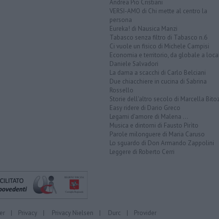
Andrea Pio Cristiani
VERSI-AMO di Chi mette al centro la
persona
Eureka! di Nausica Manzi
Tabasco senza filtro di Tabasco n.6
Ci vuole un fisico di Michele Campisi
Economia e territorio, da globale a loca
Daniele Salvadori
La dama a scacchi di Carlo Belciani
Due chiacchiere in cucina di Sabrina
Rossello
Storie dell'altro secolo di Marcella Bito
Easy ridere di Dario Greco
Legami d'amore di Malena ...
Musica e dintorni di Fausto Pirìto
Parole milonguere di Maria Caruso
Lo sguardo di Don Armando Zappolini
Leggere di Roberto Cerri
er
|
Privacy
|
Privacy Nielsen
|
Durc
|
Provider