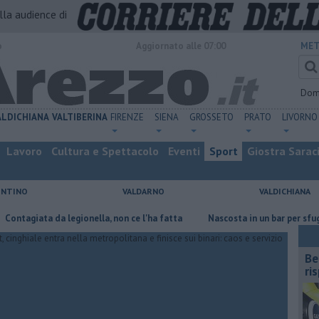
alla audience di
o
Aggiornato alle 07:00
MET
Dom
ALDICHIANA
VALTIBERINA
FIRENZE
SIENA
GROSSETO
PRATO
LIVORNO
Lavoro
Cultura e Spettacolo
Eventi
Sport
Giostra Sarac
ENTINO
VALDARNO
VALDICHIANA
iata da legionella, non ce l'ha fatta
Nascosta in un bar per sfuggire a
​B
ri