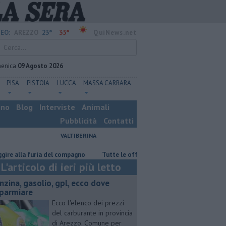
23°
35°
EO:
AREZZO
QuiNews.net
enica
09 Agosto 2026
PISA
PISTOIA
LUCCA
MASSA CARRARA
ino
Blog
Interviste
Animali
Pubblicità
Contatti
VALTIBERINA
lla furia del compagno
​Tutte le offerte di lavoro in provincia di Arezzo
L'articolo di ieri più letto
enzina, gasolio, gpl, ecco dove
sparmiare
Ecco l'elenco dei prezzi
del carburante in provincia
di Arezzo. Comune per