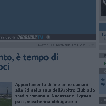
​T
di
MARTEDÌ
14 DICEMBRE 2021
ORE 14:21
to, è tempo di
oci
Q
Mem
Appuntamento di fine anno domani
big
alle 21 nella sala dell’Arbitro Club allo
stadio comunale. Necessario il green
QUI
pass, mascherina obbligatoria