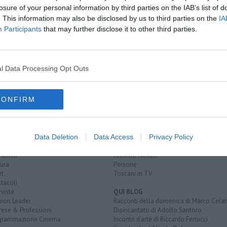
C
losure of your personal information by third parties on the IAB’s list of
. This information may also be disclosed by us to third parties on the
IA
Participants
that may further disclose it to other third parties.
tino di Natale
 sulle donne
po
l Data Processing Opt Outs
CONFIRM
EGORIE
RUBRICHE
naca
Le notizie di oggi
tica
Più Letti della settimana
Data Deletion
Data Access
Privacy Policy
alità
Più Letti del mese
nomia
Archivio Notizie
ura
Persone
rt
Toscani in TV
tacoli
rviste
QUI BLOG
nion Leader
Racconti della domenica di Marco Celat
rese & Professioni
Disincantato di Adolfo Santoro
grammazione Cinema
Incontri d'arte di Riccardo Ferrucci