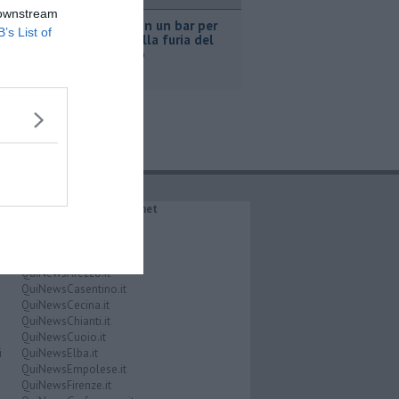
ronaca
 downstream
Nascosta in un bar per
B’s List of
sfuggire alla furia del
compagno
IL NETWORK QuiNews.net
QuiNewsAbetone.it
QuiNewsAmiata.it
QuiNewsAnimali.it
QuiNewsArezzo.it
QuiNewsCasentino.it
QuiNewsCecina.it
QuiNewsChianti.it
QuiNewsCuoio.it
i
QuiNewsElba.it
QuiNewsEmpolese.it
QuiNewsFirenze.it