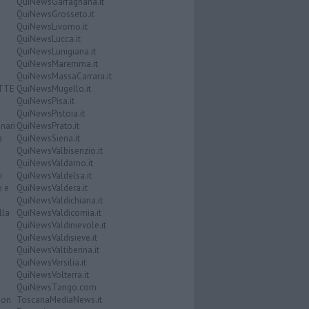
QuiNewsGarfagnana.it
QuiNewsGrosseto.it
QuiNewsLivorno.it
QuiNewsLucca.it
QuiNewsLunigiana.it
QuiNewsMaremma.it
QuiNewsMassaCarrara.it
ATTE
QuiNewsMugello.it
QuiNewsPisa.it
QuiNewsPistoia.it
nari
QuiNewsPrato.it
a
QuiNewsSiena.it
QuiNewsValbisenzio.it
QuiNewsValdarno.it
i
QuiNewsValdelsa.it
o e
QuiNewsValdera.it
QuiNewsValdichiana.it
lla
QuiNewsValdicornia.it
QuiNewsValdinievole.it
QuiNewsValdisieve.it
QuiNewsValtiberina.it
QuiNewsVersilia.it
QuiNewsVolterra.it
QuiNewsTango.com
Don
ToscanaMediaNews.it