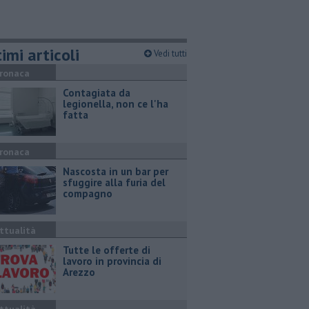
imi articoli
Vedi tutti
ronaca
Contagiata da
legionella, non ce l'ha
fatta
ronaca
Nascosta in un bar per
sfuggire alla furia del
compagno
ttualità
​Tutte le offerte di
lavoro in provincia di
Arezzo