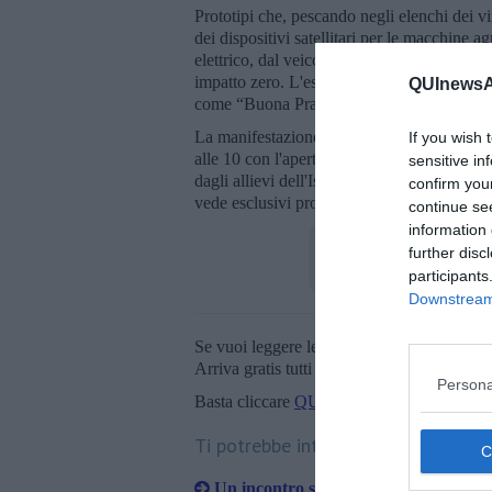
Prototipi che, pescando negli elenchi dei vi
dei dispositivi satellitari per le macchine a
elettrico, dal veicolo senza pilota auto stab
impatto zero. L'esperienza aretina, peraltr
QUInewsAr
come “Buona Pratica” del sistema cameral
La manifestazione conclusiva, nel corso dell
If you wish 
alle 10 con l'apertura della mostra dei prog
sensitive in
dagli allievi dell'Istituto Alberghiero Buo
confirm you
vede esclusivi protagonisti i giovani studenti
continue se
information 
further disc
participants
Downstream 
Se vuoi leggere le notizie principali della T
Arriva gratis tutti i giorni alle 20:00 dirett
Persona
Basta cliccare
QUI
Ti potrebbe interessare anche:
Un incontro sul rapporto tra scuola e