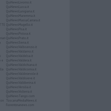
QuiNewsLivorno.it
QuiNewsLucca.it
QuiNewsLunigiana.it
QuiNewsMaremma.it
QuiNewsMassaCarrara.it
ATTE
QuiNewsMugello.it
QuiNewsPisa.it
QuiNewsPistoia.it
nari
QuiNewsPrato.it
a
QuiNewsSiena.it
QuiNewsValbisenzio.it
QuiNewsValdarno.it
i
QuiNewsValdelsa.it
o e
QuiNewsValdera.it
QuiNewsValdichiana.it
lla
QuiNewsValdicornia.it
QuiNewsValdinievole.it
QuiNewsValdisieve.it
QuiNewsValtiberina.it
QuiNewsVersilia.it
QuiNewsVolterra.it
QuiNewsTango.com
Don
ToscanaMediaNews.it
Fiorentinanews.com