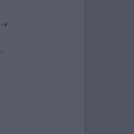
le di
zzi