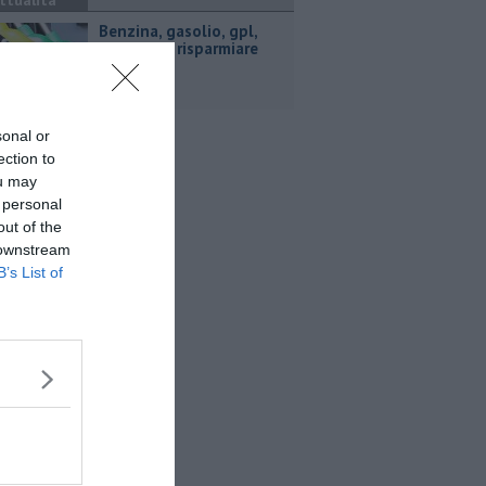
ttualità
​Benzina, gasolio, gpl,
ecco dove risparmiare
sonal or
ection to
ou may
 personal
out of the
 downstream
B’s List of