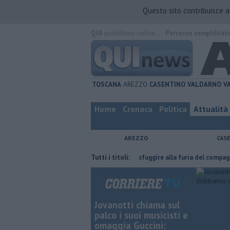
Questo sito contribuisce 
QUI
quotidiano online.
Percorso semplificat
TOSCANA
AREZZO
CASENTINO
VALDARNO
V
Home
Cronaca
Politica
Attualità
AREZZO
CAS
'ha fatta
Nascosta in un bar per sfuggire alla furia del compagno
Tutti i titoli:
Jovanotti chiama sul
palco i suoi musicisti e
omaggia Guccini: