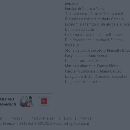
persona
Eureka! di Nausica Manzi
Tabasco senza filtro di Tabasco n.6
Ci vuole un fisico di Michele Campisi
Economia e territorio, da globale a loca
Daniele Salvadori
La dama a scacchi di Carlo Belciani
Due chiacchiere in cucina di Sabrina
Rossello
Storie dell'altro secolo di Marcella Bito
Easy ridere di Dario Greco
Legami d'amore di Malena ...
Musica e dintorni di Fausto Pirìto
Parole milonguere di Maria Caruso
Lo sguardo di Don Armando Zappolini
Leggere di Roberto Cerri
er
|
Privacy
|
Privacy Nielsen
|
Durc
|
Provider
di Firenze n. 5935 del 27.09.2013. Powered by
Aperion.it