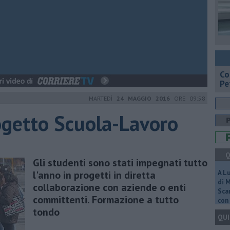
​C
Pe
MARTEDÌ
24 MAGGIO 2016
ORE 09:58
ogetto Scuola-Lavoro
Q
Gli studenti sono stati impegnati tutto
l'anno in progetti in diretta
A L
di 
collaborazione con aziende o enti
Scar
committenti. Formazione a tutto
con 
tondo
QUI