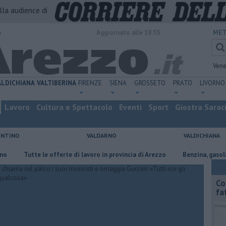
alla audience di
o
Aggiornato alle 18:55
MET
Vene
ALDICHIANA
VALTIBERINA
FIRENZE
SIENA
GROSSETO
PRATO
LIVORNO
Lavoro
Cultura e Spettacolo
Eventi
Sport
Giostra Sarac
ENTINO
VALDARNO
VALDICHIANA
​Tutte le offerte di lavoro in provincia di Arezzo
​Benzina, gasolio, gpl, 
Co
fa