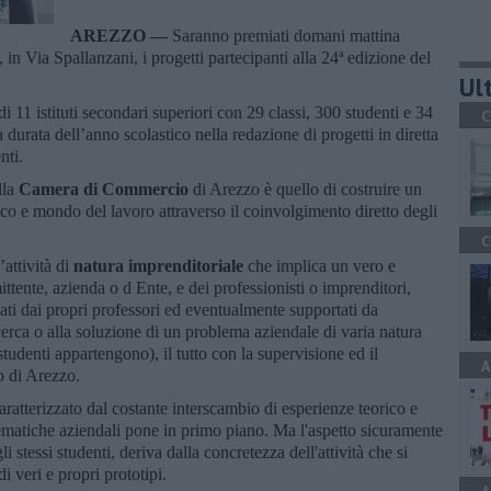
AREZZO —
Saranno premiati domani mattina
in Via Spallanzani, i progetti partecipanti alla 24ª edizione del
Ult
i 11 istituti secondari superiori con 29 classi, 300 studenti e 34
C
 durata dell’anno scolastico nella redazione di progetti in diretta
nti.
lla
Camera di Commercio
di Arezzo è quello di costruire un
co e mondo del lavoro attraverso il coinvolgimento diretto degli
C
attività di
natura imprenditoriale
che implica un vero e
tente, azienda o d Ente, e dei professionisti o imprenditori,
vati dai propri professori ed eventualmente supportati da
icerca o alla soluzione di un problema aziendale di varia natura
 studenti appartengono), il tutto con la supervisione ed il
A
 di Arezzo.
ratterizzato dal costante interscambio di esperienze teorico e
blematiche aziendali pone in primo piano. Ma l'aspetto sicuramente
i stessi studenti, deriva dalla concretezza dell'attività che si
i veri e propri prototipi.