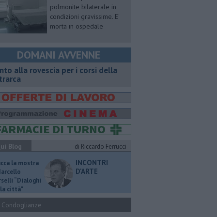
polmonite bilaterale in
condizioni gravissime. E'
morta in ospedale
DOMANI AVVENNE
onto alla rovescia per i corsi della
trarca
ui Blog
di Riccardo Ferrucci
INCONTRI
ucca la mostra
D'ARTE
Marcello
selli “Dialoghi
la città"
Condoglianze