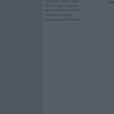
Valentina Caffieri, Linda
CO
Giuliani, Dina Laurenzi,
Monica Nocciolini, Paolo
Nocentini, Gabriele
Santarnecchi, Paola Silvi.