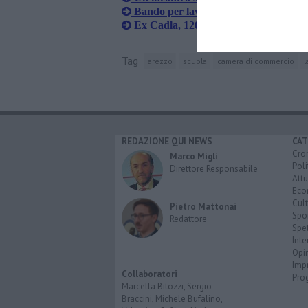
Bando per lavoratori in mobilità o ca
Ex Cadla, 120 lavoratori in mobilità
Tag
arezzo
scuola
camera di commercio
l
REDAZIONE QUI NEWS
CAT
Cro
Marco Migli
Poli
Direttore Responsabile
Attu
Eco
Cult
Pietro Mattonai
Spo
Redattore
Spet
Inte
Opi
Imp
Collaboratori
Pro
Marcella Bitozzi, Sergio
Braccini, Michele Bufalino,