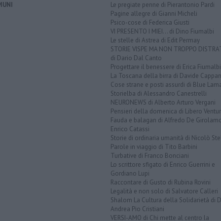
MUNI
Le pregiate penne di Pierantonio Pardi
Pagine allegre di Gianni Micheli
Psico-cose di Federica Giusti
VI PRESENTO I MIEI... di Dino Fiumalbi
Le stelle di Astrea di Edit Permay
STORIE VISPE MA NON TROPPO DISTR
di Dario Dal Canto
Progettare il benessere di Erica Fiumalbi
La Toscana della birra di Davide Cappan
Cose strane e posti assurdi di Blue Lam
Storielba di Alessandro Canestrelli
NEURONEWS di Alberto Arturo Vergani
Pensieri della domenica di Libero Ventur
Fauda e balagan di Alfredo De Girolam
Enrico Catassi
Storie di ordinaria umanità di Nicolò Ste
Parole in viaggio di Tito Barbini
Turbative di Franco Bonciani
Lo scrittore sfigato di Enrico Guerrini e
Gordiano Lupi
Raccontare di Gusto di Rubina Rovini
Legalità e non solo di Salvatore Calleri
Shalom La Cultura della Solidarietà di 
Andrea Pio Cristiani
VERSI-AMO di Chi mette al centro la