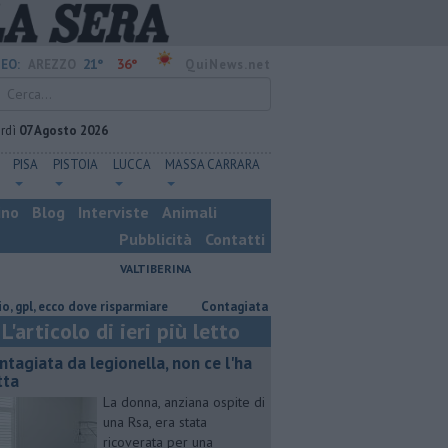
21°
36°
EO:
AREZZO
QuiNews.net
rdì
07 Agosto 2026
PISA
PISTOIA
LUCCA
MASSA CARRARA
ino
Blog
Interviste
Animali
Pubblicità
Contatti
VALTIBERINA
ecco dove risparmiare
Contagiata da legionella, non ce l'ha fatta
Na
L'articolo di ieri più letto
ntagiata da legionella, non ce l'ha
tta
La donna, anziana ospite di
una Rsa, era stata
ricoverata per una