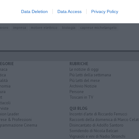
ssa
Data Deletion
Data Access
Privacy Policy
avoro
impresa
motore elettrico
biologia
caprese michelangelo
EGORIE
RUBRICHE
naca
Le notizie di oggi
tica
Più Letti della settimana
alità
Più Letti del mese
nomia
Archivio Notizie
ura
Persone
rt
Toscani in TV
tacoli
rviste
QUI BLOG
nion Leader
Incontri d'arte di Riccardo Ferrucci
rese & Professioni
Racconti della domenica di Marco Celat
grammazione Cinema
Disincantato di Adolfo Santoro
Sorridendo di Nicola Belcari
Vignaioli e vini di Nadio Stronchi