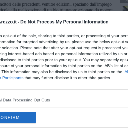
A
ncitori delle precedenti ventitre edizioni, spaziano dall'impiego
gricole alla realizzazione di un bio trituratore azionato da motore
ilizzato per esami chimici e biologi in quota alle discoteche ad
o, é stata riconosciuta, da Unioncamere Nazionale, fin dal 2012
ezzo.it -
Do Not Process My Personal Information
e.
a quale saranno consegnate, borse di studio e attestati sia aprirà
to opt-out of the sale, sharing to third parties, or processing of your per
etti presentati e si concluderà alle 13 con un
brunch
preparato
formation for targeted advertising by us, please use the below opt-out s
narroti di Caprese Michelangelo, a suggello di un progetto che
r selection. Please note that after your opt-out request is processed y
 degli Istituti Secondari aretini.
eing interest-based ads based on personal information utilized by us or
disclosed to third parties prior to your opt-out. You may separately opt-
losure of your personal information by third parties on the IAB’s list of
. This information may also be disclosed by us to third parties on the
IA
Participants
that may further disclose it to other third parties.
oscana iscriviti alla
Newsletter QUInews - ToscanaMedia.
amente nella tua casella di posta.
l Data Processing Opt Outs
CONFIRM
 teatro