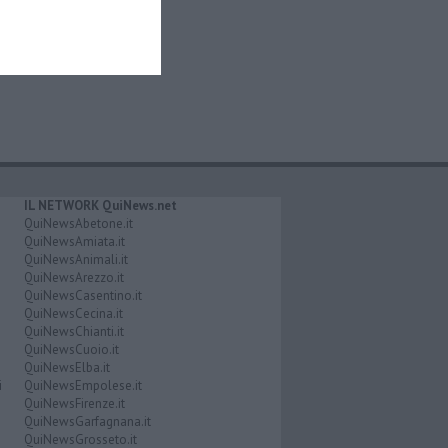
IL NETWORK QuiNews.net
QuiNewsAbetone.it
QuiNewsAmiata.it
QuiNewsAnimali.it
QuiNewsArezzo.it
QuiNewsCasentino.it
QuiNewsCecina.it
QuiNewsChianti.it
QuiNewsCuoio.it
QuiNewsElba.it
i
QuiNewsEmpolese.it
QuiNewsFirenze.it
QuiNewsGarfagnana.it
QuiNewsGrosseto.it