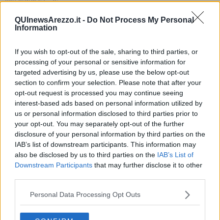
QUInewsArezzo.it -
Do Not Process My Personal
Information
Fino a mercoledì 29 settembre con orario 8,30 – 17,30 divieto di
transito per i pedoni nel marciapiede di via Nardi, lato numeri pari,
If you wish to opt-out of the sale, sharing to third parties, or
dall’intersezione con via della Chimera per una lunghezza di 10
processing of your personal or sensitive information for
metri, divieto di sosta con rimozione in via Umbria lato numeri pari
targeted advertising by us, please use the below opt-out
dal civico 12 al civico 24 e dal civico 30 al civico 34, restringimento
section to confirm your selection. Please note that after your
della carreggiata nel suddetto tratto di via Nardi, in via Umbria
opt-out request is processed you may continue seeing
dall’intersezione con via della Chimera al civico 2, dal civico 9 al
interest-based ads based on personal information utilized by
civico 19, dal civico 29 al civico 31, in via della Chimera dal civico
us or personal information disclosed to third parties prior to
14 per una lunghezza di 10 metri, in via Bernardo Dovizi
your opt-out. You may separately opt-out of the further
dall’intersezione con via della Chimera al civico 25.
disclosure of your personal information by third parties on the
IAB’s list of downstream participants. This information may
Fino a martedì 5 ottobre con orario 8,30 – 17,30 senso unico
alternato regolato da semaforo o movieri in caso di traffico intenso
also be disclosed by us to third parties on the
IAB’s List of
in via della Chimera dal civico 9 al civico 13 e restringimento della
Downstream Participants
that may further disclose it to other
carreggiata in via Bernardo Dovizi dal civico 23 al civico 25.
third parties.
Fino a venerdì 15 ottobre
divieti di transito e di sosta 24 ore su 24
Personal Data Processing Opt Outs
per tutti i veicoli in via James Cook per 30 metri del tratto senza
uscita confinante con il parco pubblico.