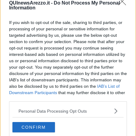
rete ospedaliera Sudest, ma e’ vecchio e non ha solo bisogno di
QUInewsArezzo.it -
Do Not Process My Personal
piccoli interventi. Lo scorso anno, quando si pensava di aver
Information
sconfitto il Covid, l'Asl Tse presentò un progetto di massima che
prevedeva 100 milioni di euro di investimenti. Adesso ci sono anche
If you wish to opt-out of the sale, sharing to third parties, or
le opportunità del PNRR. L'Asl Tse indichi l'ordine di priorità degli
processing of your personal or sensitive information for
investimenti e la Regione stanzi le risorse necessarie. Tutte e
targeted advertising by us, please use the below opt-out
subito non sarà possibile ma un coordinamento tra Asl Tse e
section to confirm your selection. Please note that after your
Regione può consentire l'avvio concreto e rapido della
opt-out request is processed you may continue seeing
ristrutturazione del San Donato. Un ospedale all’avanguardia potrà
interest-based ads based on personal information utilized by
essere un polo di attrazione per i tutti i professionisti della salute".
us or personal information disclosed to third parties prior to
your opt-out. You may separately opt-out of the further
disclosure of your personal information by third parties on the
IAB’s list of downstream participants. This information may
Quindi, Bracciali prosegue "
dagli immobili alle persone.
Ci sono
also be disclosed by us to third parties on the
IAB’s List of
problemi di risorse economiche ma non solo. Intervenendo sulla
Downstream Participants
that may further disclose it to other
situazione del pronto soccorso, il Direttore di questa struttura ha
third parties.
fatto un'affermazione che nessuno ha ripreso.
Manca il personale,
la Regione mette a concorso 135 posti in Toscana e si
Personal Data Processing Opt Outs
presentano solo 79 candidati.
Il San Donato - è chiaro - non
risolverà i suoi problemi nè questo nè il prossimo anno. E' evidente
che qualcosa deve cambiare nei meccanismi di reclutamento del
CONFIRM
personale sanitario e nella valorizzazione anche economica delle