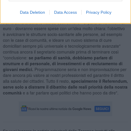
competenze!.
"Infine il
territorio.
L'ospedale è la punta dell'iceberg ma i cittadini
Data Deletion
Data Access
Privacy Policy
hanno bisogno anche di servizi che sono concentrati nei distretti.
Per la zona aretina le risorse economiche - si parla di 13 milioni di
euro - dovranno essere spese con un'idea molto chiara: l’obiettivo
è avvicinare le strutture socio-sanitarie alle persone, ad esempio
con le case di comunità, e ideare un nuovo sistema di cure
domiciliari sempre più universale e tecnologicamente avanzate"
continua ancora il segretario comunale prima di terminare così
"conclusione:
se parliamo di sanità, dobbiamo parlare di
strutture e di personale, di investimenti e di reclutamento di
giovani medici.
Programmazione seria e non improvvisazione per
dare ancora più valore ai nostri professionisti ed garantire il diritto
alla salute dei cittadini. Tutto il resto,
specialmente il Referendum,
serve solo a distrarre il dibattito dalle reali priorità della nostra
comunità
e a far parlare quei politici che hanno poco da dire".
Se vuoi leggere le notizie principali della Toscana iscriviti alla