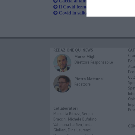
Caccia ai tamponi, una mano dalle Pa
Il Covid ferma anche il concerto di
Covid in salita, ospedale blindato
REDAZIONE QUI NEWS
CAT
Cro
Marco Migli
Poli
Direttore Responsabile
Attu
Eco
Cult
Pietro Mattonai
Spo
Redattore
Spet
Inte
Opi
Imp
Collaboratori
Pro
Marcella Bitozzi, Sergio
Braccini, Michele Bufalino,
Valentina Caffieri, Linda
CO
Giuliani, Dina Laurenzi,