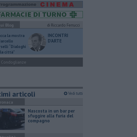
ui Blog
di Riccardo Ferrucci
INCONTRI
ucca la mostra
D'ARTE
Marcello
selli “Dialoghi
la città"
Condoglianze
imi articoli
Vedi tutti
ronaca
Nascosta in un bar per
sfuggire alla furia del
compagno