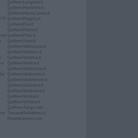
QuiNewsLunigiana.it
QuiNewsMaremma.it
QuiNewsMassaCarrara.it
ATTE
QuiNewsMugello.it
QuiNewsPisa.it
QuiNewsPistoia.it
nari
QuiNewsPrato.it
a
QuiNewsSiena.it
QuiNewsValbisenzio.it
QuiNewsValdarno.it
i
QuiNewsValdelsa.it
o e
QuiNewsValdera.it
QuiNewsValdichiana.it
lla
QuiNewsValdicornia.it
QuiNewsValdinievole.it
QuiNewsValdisieve.it
QuiNewsValtiberina.it
QuiNewsVersilia.it
QuiNewsVolterra.it
QuiNewsTango.com
Don
ToscanaMediaNews.it
Fiorentinanews.com