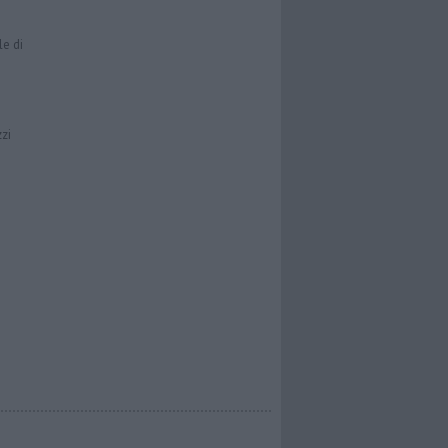
le di
zzi