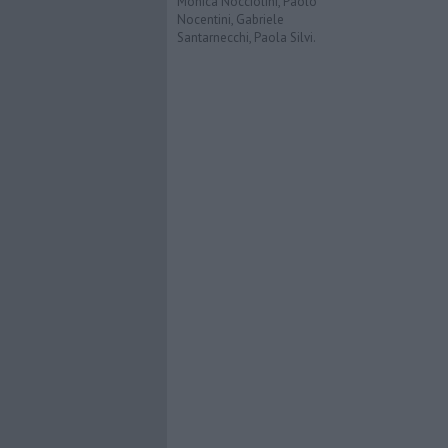
Monica Nocciolini, Paolo
Nocentini, Gabriele
Santarnecchi, Paola Silvi.