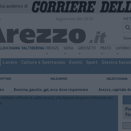
alla audience di
o
Aggiornato alle 18:50
MET
Gio
ALDICHIANA
VALTIBERINA
FIRENZE
SIENA
GROSSETO
PRATO
LIVORNO
Lavoro
Cultura e Spettacolo
Eventi
Sport
Giostra Sarac
ENTINO
VALDARNO
VALDICHIANA
Benzina, gasolio, gpl, ecco dove risparmiare
Arezzo, capitale dell’oro: l’
Pr
fo