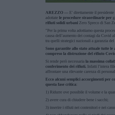
AREZZO —
E' direttamente il president
adottate
le procedure straordinarie per
ga
rifiuti solidi urbani
Zero Spreco di San Z
"Per la prima volta adottiamo questa proced
causa dell’aumento dei contagi da Covid al 
tra quelli strategici nazionali a garanzia de
Sono garantite allo stato attuale tutte le
compreso la distruzione del rifiuto Covi
Si rende però necessaria
la massima collab
conferimento dei rifiuti.
Infatti l’intera fi
affrontare una rilevante carenza di persona
Ecco alcuni semplici accorgimenti per con
questa fase critica
:
1) Ridurre ove possibile il volume e la quanti
2) avere cura di chiudere bene i sacchi;
3) inserire i rifiuti nei contenitori e nei cass