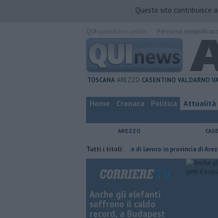
Questo sito contribuisce 
QUI
quotidiano online.
Percorso semplificat
TOSCANA
AREZZO
CASENTINO
VALDARNO
V
Home
Cronaca
Politica
Attualità
AREZZO
CAS
ria del compagno
​Tutte le offerte di lavoro in provincia di Arezzo
Tutti i titoli:
​
Anche gli elefanti
soffrono il caldo
record, a Budapest