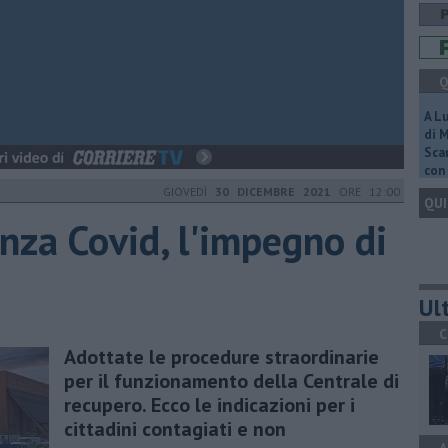
Q
A L
di 
Scar
con 
GIOVEDÌ
30 DICEMBRE 2021
ORE 12:00
QUI
nza Covid, l'impegno di
Ult
C
Adottate le procedure straordinarie
per il funzionamento della Centrale di
recupero. Ecco le indicazioni per i
cittadini contagiati e non