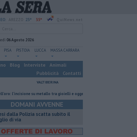
23°
35°
EO:
AREZZO
QuiNews.net
vedì
06 Agosto 2026
PISA
PISTOIA
LUCCA
MASSA CARRARA
ino
Blog
Interviste
Animali
Pubblicità
Contatti
VALTIBERINA
incisione su metallo tra gioielli e oggetti personalizzati
Nascosta in un 
DOMANI AVVENNE
esi dalla Polizia scatta subito il
glio di via