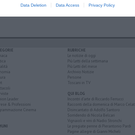
rtite Iva
Data Deletion
Data Access
Privacy Policy
 Capodanno
EGORIE
RUBRICHE
naca
Le notizie di oggi
tica
Più Letti della settimana
alità
Più Letti del mese
nomia
Archivio Notizie
ura
Persone
rt
Toscani in TV
tacoli
rviste
QUI BLOG
nion Leader
Incontri d'arte di Riccardo Ferrucci
rese & Professioni
Racconti della domenica di Marco Celat
grammazione Cinema
Disincantato di Adolfo Santoro
Sorridendo di Nicola Belcari
Vignaioli e vini di Nadio Stronchi
MUNI
Le pregiate penne di Pierantonio Pardi
Pagine allegre di Gianni Micheli