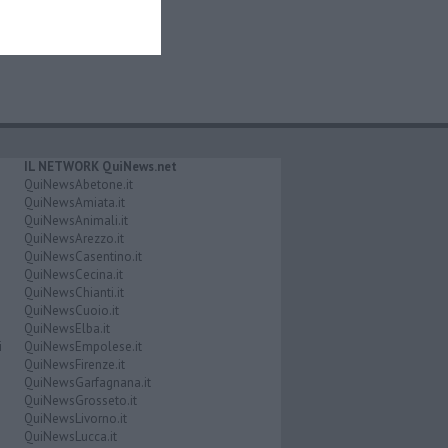
IL NETWORK QuiNews.net
QuiNewsAbetone.it
QuiNewsAmiata.it
QuiNewsAnimali.it
QuiNewsArezzo.it
QuiNewsCasentino.it
QuiNewsCecina.it
QuiNewsChianti.it
QuiNewsCuoio.it
QuiNewsElba.it
i
QuiNewsEmpolese.it
QuiNewsFirenze.it
QuiNewsGarfagnana.it
QuiNewsGrosseto.it
QuiNewsLivorno.it
QuiNewsLucca.it