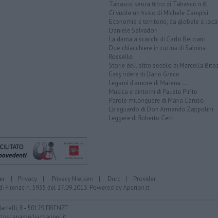
Tabasco senza filtro di Tabasco n.6
Ci vuole un fisico di Michele Campisi
Economia e territorio, da globale a loca
Daniele Salvadori
La dama a scacchi di Carlo Belciani
Due chiacchiere in cucina di Sabrina
Rossello
Storie dell'altro secolo di Marcella Bito
Easy ridere di Dario Greco
Legami d'amore di Malena ...
Musica e dintorni di Fausto Pirìto
Parole milonguere di Maria Caruso
Lo sguardo di Don Armando Zappolini
Leggere di Roberto Cerri
er
|
Privacy
|
Privacy Nielsen
|
Durc
|
Provider
di Firenze n. 5935 del 27.09.2013. Powered by
Aperion.it
Martelli, 8 - 50129 FIRENZE
toscanamediachannel.it