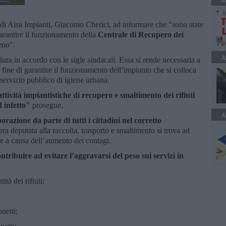
A
e di Aisa Impianti, Giacomo Cherici, ad informare che "sono state
rantire il funzionamento della
Centrale di Recupero dei
eno".
A
ura in accordo con le sigle sindacali. Essa si rende necessaria a
fine di garantire il funzionamento dell’impianto che si colloca
l servizio pubblico di igiene urbana.
 attività impiantistiche di recupero e smaltimento dei rifiuti
d infetto"
prosegue.
A
orazione da parte di tutti i cittadini nel corretto
liera deputata alla raccolta, trasporto e smaltimento si trova ad
le a causa dell’aumento dei contagi.
tribuire ad evitare l’aggravarsi del peso sui servizi in
tà dei rifiuti;
onetti;