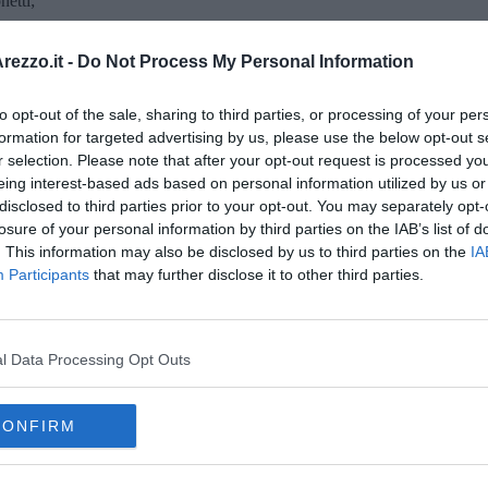
netti;
se trovate pieno il vostro;
ezzo.it -
Do Not Process My Personal Information
e il servizio di ritiro degli ingombranti;
to opt-out of the sale, sharing to third parties, or processing of your per
izio speciale di ritiro rifiuti
. Chi è in quarantena
formation for targeted advertising by us, please use the below opt-out s
alla raccolta differenziata: deve mettere tutto in un doppio sacco
r selection. Please note that after your opt-out request is processed y
ziato come ha sempre fatto.
eing interest-based ads based on personal information utilized by us or
disclosed to third parties prior to your opt-out. You may separately opt-
to di Sei Toscana
www.seitoscana.it
losure of your personal information by third parties on the IAB’s list of
. This information may also be disclosed by us to third parties on the
IA
Participants
that may further disclose it to other third parties.
oscana iscriviti alla
Newsletter QUInews - ToscanaMedia.
l Data Processing Opt Outs
amente nella tua casella di posta.
CONFIRM