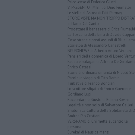
Psico-cose di Federica Giusti
VI PRESENTO I MIEI... di Dino Fiumalbi
Le stelle di Astrea di Edit Permay
STORIE VISPE MA NON TROPPO DISTR
di Dario Dal Canto
Progettare il benessere di Erica Fiumalbi
La Toscana della birra di Davide Cappan
Cose strane e posti assurdi di Blue Lam
Storielba di Alessandro Canestrelli
NEURONEWS di Alberto Arturo Vergani
Pensieri della domenica di Libero Ventur
Fauda e balagan di Alfredo De Girolam
Enrico Catassi
Storie di ordinaria umanità di Nicolò Ste
Parole in viaggio di Tito Barbini
Turbative di Franco Bonciani
Lo scrittore sfigato di Enrico Guerrini e
Gordiano Lupi
Raccontare di Gusto di Rubina Rovini
Legalità e non solo di Salvatore Calleri
Shalom La Cultura della Solidarietà di 
Andrea Pio Cristiani
VERSI-AMO di Chi mette al centro la
persona
Eureka! di Nausica Manzi