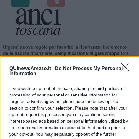
Urgenti nuove regole per favorire la ripartenza. Incremento
delle risorse finanziarie, semplificazione di gare d'appalto e
ricorsi amministrativi
QUInewsArezzo.it -
Do Not Process My Personal
Information
If you wish to opt-out of the sale, sharing to third parties, or
processing of your personal or sensitive information for
AREZZO —
Gli investimenti pubblici per i prossimi mesi avranno un
targeted advertising by us, please use the below opt-out
peso decisivo per il rilancio economico. Urgono quindi riforme alle
section to confirm your selection. Please note that after your
normative vigenti, sostiene Anci Toscana, affinché i Comuni siano
opt-out request is processed you may continue seeing
pronti per la ripartenza. Importante favorire e velocizzare gli
interest-based ads based on personal information utilized by
investimenti a livello locale.
us or personal information disclosed to third parties prior to
Vista la gravità della situazione economica attuale è indispensabile
your opt-out. You may separately opt-out of the further
semplificare tutte le procedure legate alle gare d'appalto, con