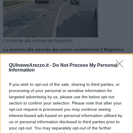
L'incidente alla rotonda del Magnifico
Lo scontro alla rotonda del centro commerciale Il Magnifico.
Sul posto soccorsi sanitari e polizia municipale. Circolazione
bloccata
QUInewsArezzo.it -
Do Not Process My Personal
Information
If you wish to opt-out of the sale, sharing to third parties, or
processing of your personal or sensitive information for
targeted advertising by us, please use the below opt-out
AREZZO —
Schianto alla rotatoria del centro commerciale il
section to confirm your selection. Please note that after your
Magnifico, dove convergono via Setteponti e viale Amendola ossia
opt-out request is processed you may continue seeing
la circonvallazione. Coinvolti una moto e un'auto.
interest-based ads based on personal information utilized by
Sul posto sono intervenuti i sanitari dell'emergenza urgenza con
us or personal information disclosed to third parties prior to
automedica e ambulanza della Croce Bianca di Arezzo. Soccorso il
your opt-out. You may separately opt-out of the further
centauro, un uomo di 58 anni, che è stato trasportato al pronto