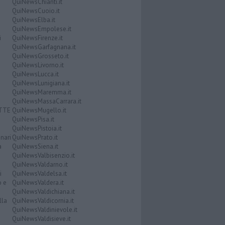
QuiNewsChianti.it
QuiNewsCuoio.it
QuiNewsElba.it
QuiNewsEmpolese.it
i
QuiNewsFirenze.it
QuiNewsGarfagnana.it
QuiNewsGrosseto.it
QuiNewsLivorno.it
QuiNewsLucca.it
QuiNewsLunigiana.it
QuiNewsMaremma.it
QuiNewsMassaCarrara.it
ATTE
QuiNewsMugello.it
QuiNewsPisa.it
QuiNewsPistoia.it
nari
QuiNewsPrato.it
a
QuiNewsSiena.it
QuiNewsValbisenzio.it
QuiNewsValdarno.it
i
QuiNewsValdelsa.it
o e
QuiNewsValdera.it
QuiNewsValdichiana.it
lla
QuiNewsValdicornia.it
QuiNewsValdinievole.it
QuiNewsValdisieve.it