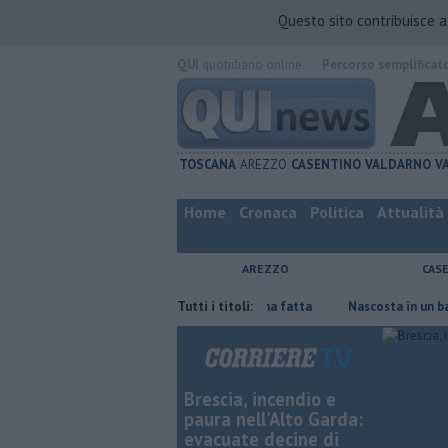
Questo sito contribuisce 
QUI
quotidiano online.
Percorso semplificat
TOSCANA
AREZZO
CASENTINO
VALDARNO
V
Home
Cronaca
Politica
Attualità
AREZZO
CAS
Contagiata da legionella, non ce l'ha fatta
Tutti i titoli:
Nascosta in un bar per sf
Brescia, incendio e
paura nell'Alto Garda:
evacuate decine di