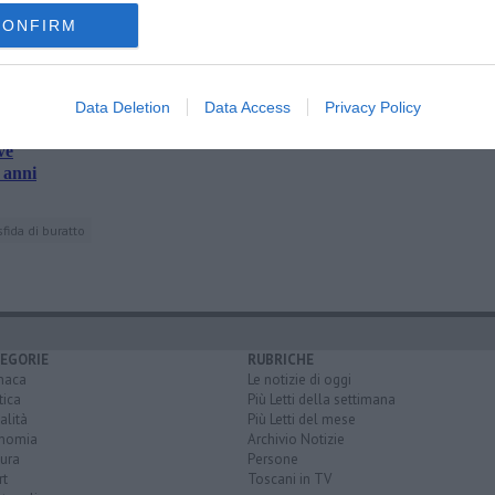
amente nella tua casella di posta.
CONFIRM
Data Deletion
Data Access
Privacy Policy
la rovescia
ve
 anni
sfida di buratto
EGORIE
RUBRICHE
naca
Le notizie di oggi
tica
Più Letti della settimana
alità
Più Letti del mese
nomia
Archivio Notizie
ura
Persone
rt
Toscani in TV