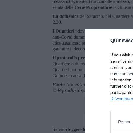
mezzanotte, martedì mezzanotte e mezzo, me
serata delle
Cene Propiziatorie
la chiusura
La domenica
del Saracino, nel Quartiere vi
2,30.
I Quartieri
“dovranno impegnarsi a garantir
anti-Covid durante le serate e in occasione 
QUInewsAr
adeguatamente preparato e in misura propor
garantire il decoro dopo i festeggiamenti ne
If you wish 
Il protocollo prevede, infine,
l’obbligo pe
sensitive in
Quartiere o di eventuali terzi professionisti 
confirm you
Quartieri potranno allestire
maxi schermi
p
continue se
Grande a causa delle limitazioni previste d
information 
Paolo Nocentini
further disc
© Riproduzione riservata
participants
Downstream 
Persona
Se vuoi leggere le notizie principali della T