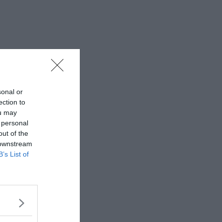
sonal or
ection to
ou may
 personal
out of the
 downstream
B’s List of