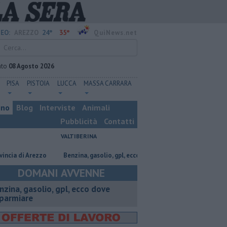
24°
35°
EO:
AREZZO
QuiNews.net
ato
08 Agosto 2026
PISA
PISTOIA
LUCCA
MASSA CARRARA
ino
Blog
Interviste
Animali
Pubblicità
Contatti
VALTIBERINA
 Arezzo
​Benzina, gasolio, gpl, ecco dove risparmiare
Contagiata da l
DOMANI AVVENNE
enzina, gasolio, gpl, ecco dove
sparmiare