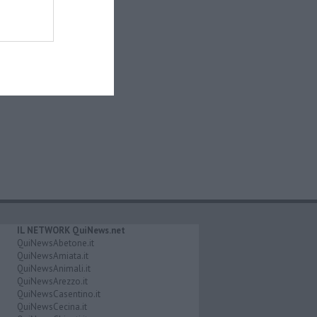
IL NETWORK QuiNews.net
QuiNewsAbetone.it
QuiNewsAmiata.it
QuiNewsAnimali.it
QuiNewsArezzo.it
QuiNewsCasentino.it
QuiNewsCecina.it