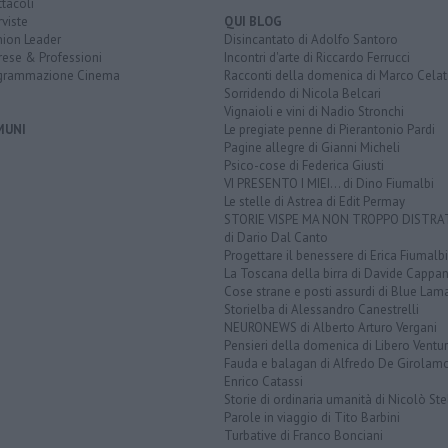
tacoli
rviste
QUI BLOG
nion Leader
Disincantato di Adolfo Santoro
rese & Professioni
Incontri d'arte di Riccardo Ferrucci
grammazione Cinema
Racconti della domenica di Marco Celat
Sorridendo di Nicola Belcari
Vignaioli e vini di Nadio Stronchi
MUNI
Le pregiate penne di Pierantonio Pardi
Pagine allegre di Gianni Micheli
Psico-cose di Federica Giusti
VI PRESENTO I MIEI... di Dino Fiumalbi
Le stelle di Astrea di Edit Permay
STORIE VISPE MA NON TROPPO DISTR
di Dario Dal Canto
Progettare il benessere di Erica Fiumalbi
La Toscana della birra di Davide Cappan
Cose strane e posti assurdi di Blue Lam
Storielba di Alessandro Canestrelli
NEURONEWS di Alberto Arturo Vergani
Pensieri della domenica di Libero Ventur
Fauda e balagan di Alfredo De Girolam
Enrico Catassi
Storie di ordinaria umanità di Nicolò Ste
Parole in viaggio di Tito Barbini
Turbative di Franco Bonciani