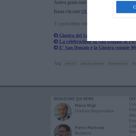
Arriva gratis tutti i giorni alle 20:00 dirett
Basta cliccare
QUI
Ti potrebbe interessare anche:
Giostra del Saracino, parte il conto al
La celebrazione di San Donato in Pie
E' San Donato e la Giostra compie 90
Tag
arezzo
piazza grande
domenica in
di
REDAZIONE QUI NEWS
CAT
Cro
Marco Migli
Poli
Direttore Responsabile
Attu
Eco
Cult
Pietro Mattonai
Spo
Redattore