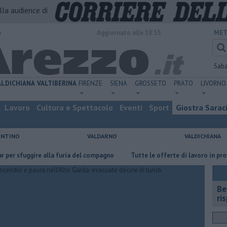
alla audience di
o
Aggiornato alle 18:55
MET
Sab
ALDICHIANA
VALTIBERINA
FIRENZE
SIENA
GROSSETO
PRATO
LIVORNO
Lavoro
Cultura e Spettacolo
Eventi
Sport
Giostra Sarac
ENTINO
VALDARNO
VALDICHIANA
uggire alla furia del compagno
​Tutte le offerte di lavoro in provincia di
​B
ri