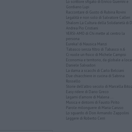
Lo scrittore sfigato di Enrico Guerrini e
Gordiano Lupi
Raccontare di Gusto di Rubina Rovini
Legalità e non solo di Salvatore Calleri
Shalom La Cultura della Solidarietà di 
Andrea Pio Cristiani
VERSI-AMO di Chi mette al centro la
persona
Eureka! di Nausica Manzi
Tabasco senza filtro di Tabasco n.6
Ci vuole un fisico di Michele Campisi
Economia e territorio, da globale a loca
Daniele Salvadori
La dama a scacchi di Carlo Belciani
Due chiacchiere in cucina di Sabrina
Rossello
Storie dell'altro secolo di Marcella Bito
Easy ridere di Dario Greco
Legami d'amore di Malena ...
Musica e dintorni di Fausto Pirìto
Parole milonguere di Maria Caruso
Lo sguardo di Don Armando Zappolini
Leggere di Roberto Cerri