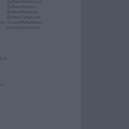
QuiNewsValtiberina.it
QuiNewsVersilia.it
QuiNewsVolterra.it
QuiNewsTango.com
Don
ToscanaMediaNews.it
Fiorentinanews.com
le di
zzi