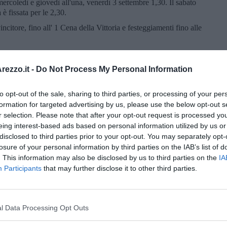
rcoledì e giovedì all'una, venerdì 3 settembre 1,30. Il sabato
 è fissata per le 2,30.
ncitore, fino all' 1 Cena della Vittoria e festeggiamenti fino alle
e un servizio d’ordine (safety e security) e rispetto delle nome
delle Cene propiziatorie e della vittoria, con personale
ezzo.it -
Do Not Process My Personal Information
zionale al luogo e al numero dei partecipanti, nonché a
i luoghi deputati”.
to opt-out of the sale, sharing to third parties, or processing of your per
r i quartieri di “comunicare l’elenco del personale interno del
formation for targeted advertising by us, please use the below opt-out s
incaricati quali referenti per la settimana del Quartierista”. I
r selection. Please note that after your opt-out request is processed y
er favorire le persone che non faranno accesso in Piazza
eing interest-based ads based on personal information utilized by us or
alla normativa anti contagio.
disclosed to third parties prior to your opt-out. You may separately opt-
losure of your personal information by third parties on the IAB’s list of
. This information may also be disclosed by us to third parties on the
IA
Participants
that may further disclose it to other third parties.
l Data Processing Opt Outs
oscana iscriviti alla
Newsletter QUInews - ToscanaMedia.