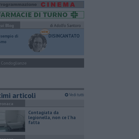
ui Blog
di Adolfo Santoro
DISINCANTATO
esempio di
ismo
Condoglianze
imi articoli
Vedi tutti
ronaca
Contagiata da
legionella, non ce l'ha
fatta