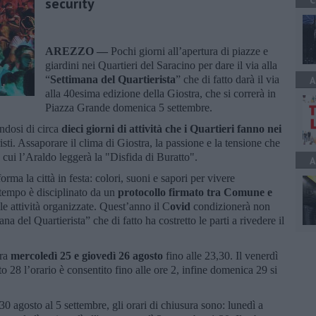
C
security
AREZZO —
Pochi giorni all’apertura di piazze e
giardini nei Quartieri del Saracino per dare il via alla
“
Settimana del Quartierista
” che di fatto darà il via
A
alla 40esima edizione della Giostra, che si correrà in
Piazza Grande domenica 5 settembre.
andosi di circa
dieci giorni di attività che i Quartieri fanno nei
uristi. Assaporare il clima di Giostra, la passione e la tensione che
 cui l’Araldo leggerà la "Disfida di Buratto".
A
orma la città in festa: colori, suoni e sapori per vivere
tempo è disciplinato da un
protocollo firmato tra Comune e
le attività organizzate. Quest’anno il C
ovid
condizionerà non
a del Quartierista” che di fatto ha costretto le parti a rivedere il
tra
mercoledì 25 e giovedì 26 agosto
fino alle 23,30. Il venerdì
to 28 l’orario è consentito fino alle ore 2, infine domenica 29 si
30 agosto al 5 settembre, gli orari di chiusura sono: lunedì a