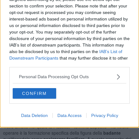
"donne che oltre al lavoro devono ogni giorno misurarsi con la
section to confirm your selection. Please note that after your
difficoltà della disabilità o della non autosufficienza che, spesso,
opt-out request is processed you may continue seeing
grava quasi totalmente su di loro.
Avere un punto di riferimento
interest-based ads based on personal information utilized by
dove ricevere ascolto, consigli, un aiuto
di come affrontare la
us or personal information disclosed to third parties prior to
questione - proseguono - oggi è sempre più necessario. Non solo
your opt-out. You may separately opt-out of the further
il 'problema', già di per sé è impegnativo, ma va anche aggiunto
disclosure of your personal information by third parties on the
l’aspetto relazionale che, se già al minimo, è diventato ancora più
IAB’s list of downstream participants. This information may
ristretto a seguito della
pandemia.
Sappiamo
quanto sia pesante
also be disclosed by us to third parties on the
IAB’s List of
l’isolamento
e le donne sono quelle che stanno pagando un
prezzo maggiore".
Downstream Participants
that may further disclose it to other
third parties.
Personal Data Processing Opt Outs
Da qui la consapevolezza di offrire qualcosa di concreto mettendo,
appunto, a disposizione lo
Sportello di ascolto
dove due
CONFIRM
professioniste,
una psicologa ed una pedagogista clinica
,
gratuitamente, due pomeriggi al mese all'interno dei locali della
Cisl di Arezzo in viale Michelangelo 116
, a partire dal prossimo 8
Data Deletion
Data Access
Privacy Policy
marzo, si mettono a disposizione per dare un supporto.
"Altro ambito nel quale la Fisascat - termina Esposito - ha voluto
operare è la formazione specifica della figura della
badante
qualificandola come
a
ssistente familiare.
A questo proposito dal