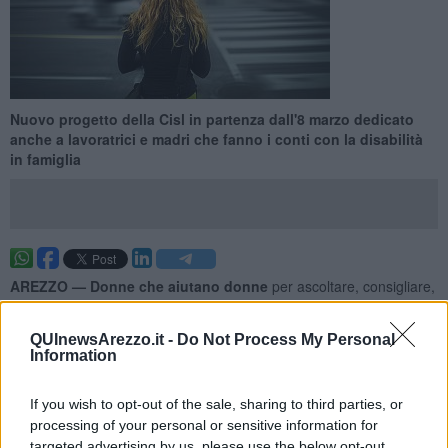
Nuovo progetto della Cisl in partenza dall'8 marzo dedicato
anche a lavoratrici e madri che fanno i conti con la disabilità
in famiglia
AREZZO —
Donne che aiutano donne
per ascoltare, consigliare,
indirizzare. Questi gli elementi chiave del progetto “
Sportello
d’ascolto
” fortemente voluto dal coordinamento al femminile della
QUInewsArezzo.it -
Do Not Process My Personal
Cisl aretina.
Information
Le segretarie provinciali di
Fisascat
e
Fai Cisl
, Maria Rosaria
Esposito e Rosalba Salvadori, che hanno contributo alla
If you wish to opt-out of the sale, sharing to third parties, or
realizzazione dell'iniziativa spiegano come, in entrambe le
processing of your personal or sensitive information for
categorie, sia elevato il numero di
donne lavoratrici e madri
:
targeted advertising by us, please use the below opt-out