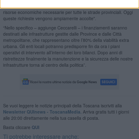
avevamo anche richiesto al Governo un piano nazionale con le
risorse economiche necessarie per tutte le strade provinciali. Oggi
queste richieste vengono ampiamente accolte".
“Nello specifico – aggiunge Ceccarelli – i finanziamenti saranno
destinati alle infrastrutture gestite dalle Province e dalle Città
metropolitane, che rappresentano oltre l’80% della viabilità extra
urbana. Gli enti locali potranno predisporre fin da ora i piani
operativi di intervento all’interno dei loro bilanci. Dopo anni di
ristrettezze finalmente la manutenzione e la sicurezza delle nostre
infrastrutture torna al centro della politica”.
Se vuoi leggere le notizie principali della Toscana iscriviti alla
Newsletter QUInews - ToscanaMedia.
Arriva gratis tutti i giorni
alle 20:00 direttamente nella tua casella di posta.
Basta cliccare
QUI
Ti potrebbe interessare anche: