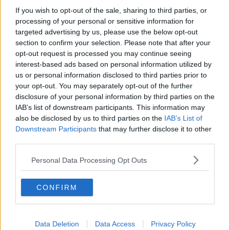
con cui il Governo stanzia ulteriori 1,150 miliardi per il triennio
If you wish to opt-out of the sale, sharing to third parties, or
2021-23 destinati alle Province e alle Città Metropolitane per la
processing of your personal or sensitive information for
manutenzione straordinaria di ponti e viadotti nella rete stradale di
targeted advertising by us, please use the below opt-out
loro competenza.
Alla Provincia di Arezzo spetteranno 11,4
section to confirm your selection. Please note that after your
milioni
di euro e complessivamente saranno destinati alla Toscana
opt-out request is processed you may continue seeing
circa 116 milioni.
interest-based ads based on personal information utilized by
us or personal information disclosed to third parties prior to
your opt-out. You may separately opt-out of the further
disclosure of your personal information by third parties on the
“Si tratta di un grande risultato – spiega Ceccarelli - che è il frutto
IAB’s list of downstream participants. This information may
anche del lavoro svolto negli anni scorsi dalla Regione Toscana.
also be disclosed by us to third parties on the
IAB’s List of
Subito dopo il drammatico crollo del ponte Morandi a Genova nel
Downstream Participants
that may further disclose it to other
2018, avevamo avviato un’attenta ricognizione dei ponti sulle
third parties.
strade della Toscana. Un’azione svolta d’intesa con Anci, Upi e
Città metropolitana di Firenze, attivando una convenzione con i
Personal Data Processing Opt Outs
Dipartimenti di ingegneria delle Università di Pisa e Firenze e con la
fondamentale collaborazione dell’Ordine degli ingegneri della
Toscana. Al termine della rilevazione la Regione aveva stanziato 16
CONFIRM
milioni di euro per gli interventi ritenuti prioritari sulle strade
regionali, di cui 2.5 destinati al territorio aretino, con interventi
previsti
lungo la Sr 71 a Badia Prataglia, Castel Focognano,
Data Deletion
Data Access
Privacy Policy
Capolona e Cortona
. Forti della qualità del nostro monitoraggio