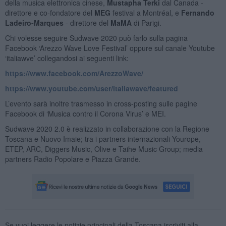
della musica elettronica cinese,
Mustapha Terki
dal Canada -
direttore e co-fondatore del
MEG
festival a Montréal, e
Fernando
Ladeiro-Marques
- direttore del
MaMA
di Parigi.
Chi volesse seguire Sudwave 2020 può farlo sulla pagina
Facebook ‘Arezzo Wave Love Festival’ oppure sul canale Youtube
‘italiawve’ collegandosi ai seguenti link:
https://www.facebook.com/ArezzoWave/
https://www.youtube.com/user/italiawave/featured
L’evento sarà inoltre trasmesso in cross-posting sulle pagine
Facebook di ‘Musica contro il Corona Virus’ e MEI.
Sudwave 2020 2.0 è realizzato in collaborazione con la Regione
Toscana e Nuovo Imaie; tra i partners internazionali Yourope,
ETEP, ARC, Diggers Music, Olive e Taihe Music Group; media
partners Radio Popolare e Piazza Grande.
Se vuoi leggere le notizie principali della Toscana iscriviti alla