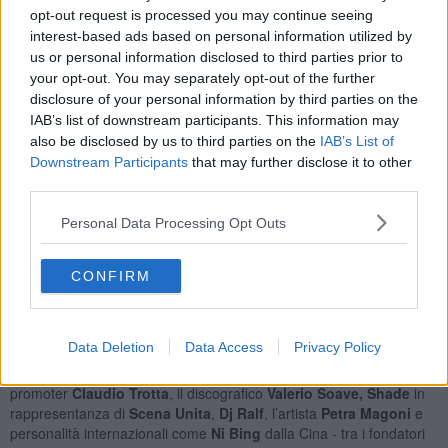
quest’anno è dedicata alla figura di uno dei più grandi fonici del
opt-out request is processed you may continue seeing
nostro paese, oltre che caro amico di ArezzoWave,
Paolo “Red”
interest-based ads based on personal information utilized by
Talami
a lui sarà intitolata una borsa di studio per giovani fonici
us or personal information disclosed to third parties prior to
italiani”.
your opt-out. You may separately opt-out of the further
disclosure of your personal information by third parties on the
La musica sarà, come sempre, la vera protagonista con showcase
IAB’s list of downstream participants. This information may
di artisti emergenti e band già affermate. Sudwave 2020 - 2.0
offrirà l’occasione per presentare i nuovi talenti musicali italiani,
also be disclosed by us to third parties on the
IAB’s List of
rappresentati dalle Best Band regionali vincitrici di
Arezzo Wave
Downstream Participants
that may further disclose it to other
Music Contest,
oltre ad essere una vetrina importante per quei
third parties.
gruppi pronti per portare all’estero la propria musica, come i toscani
Piqued Jacks
e il progetto solista
Gold Mass
,
KIOL
e
La
Personal Data Processing Opt Outs
Scapigliatura
.
Sul palco virtuale anche alcune tra le migliori proposte musicali del
CONFIRM
Sud Europa, tra cui troviamo gli artisti scelti attraverso
ETEP
, il
programma europeo di scambio di talenti musicali di cui la
Fondazione Arezzo Wave Italia fa parte. Tra gli ospiti che
Data Deletion
Data Access
Privacy Policy
interverranno per riflettere sulla situazione del settore musicale in
tempi di pandemia ed emergenza sanitaria: il produttore e
promoter
Claudio Trotta
, il discografico
Valerio Soave,
Shade
in
rappresentanza di
Scena
Unita
,
Dj Ralf
, l’artista
Petra Magoni
e
personalità internazionali come
Ni Bing
dalla Cina - tra i fondatori