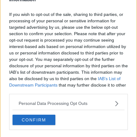
futuro.
If you wish to opt-out of the sale, sharing to third parties, or
processing of your personal or sensitive information for
targeted advertising by us, please use the below opt-out
section to confirm your selection. Please note that after your
opt-out request is processed you may continue seeing
Se vuoi leggere le notizie principali della Toscana iscriviti alla
interest-based ads based on personal information utilized by
Newsletter QUInews - ToscanaMedia.
Arriva gratis tutti i giorni
us or personal information disclosed to third parties prior to
alle 20:00 direttamente nella tua casella di posta.
your opt-out. You may separately opt-out of the further
disclosure of your personal information by third parties on the
Basta cliccare
QUI
IAB’s list of downstream participants. This information may
also be disclosed by us to third parties on the
IAB’s List of
Fotogallery
Downstream Participants
that may further disclose it to other
third parties.
Personal Data Processing Opt Outs
CONFIRM