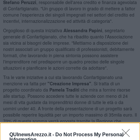
Stefano Peruzzi
, responsabile dell'area credito e finanza agevolata
di Confartigianato. "Un gruppo di lavoro in grado di mettere a fattor
comune l'esperienza dei singoli impegnati nei settori del credito ed
incentivi, internazionalizzazione ed attività di categoria".
Orgoglioso di questa iniziativa
Alessandra Papini
, segretario
generale di Confartigianato, che ha ribadito quanto l'Associazione
sia vicina ai bisogni delle imprese. "Mettiamo a disposizione dei
nostri associati un gruppo qualificato di professionisti, debitamente
formati, che lavorando in piena sintonia possono assistere
l'imprenditore nel predisporre un quadro preciso delle singole
situazioni e pianificare le azioni corrette da adottare".
Tra le varie iniziative a cui sta lavorando Confartigianato una
menzione va fatta per
"Creazione Impresa"
. Si tratta di un
progetto coordinato da
Pamela Traditi
che mira a fornire risorse
alle startup. Possono accedere tutte le aziende con meno di 24
mesi di vita guidate da imprenditrici donne di tutte le età o da
uomini under 40. A fronte della presentazione di un progetto sarà
possibile reperire liquidità per un importo massimo di 35mila euro. Il
70% di questa somma verrà erogata tramite la Regione che
permetterà il rimborso in 84 mesi con un preammortamento di 18
mesi. Insomma, una grande opportunità per le nuove aziende che
QUInewsArezzo.it -
Do Not Process My Personal
trovano in Confartigianato il partner giusto con cui programmare il
Information