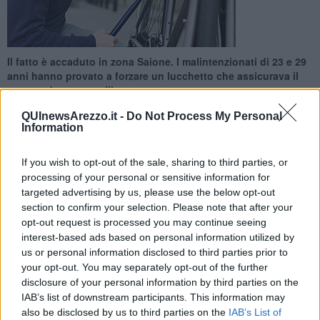
Il fatto è accaduto in zona Saione. I malintenzionati di 23 e 29
anni hanno provato a forzare un lucchetto che assicurava il
mezzo ad una rastrelliera
QUInewsArezzo.it -
Do Not Process My Personal
Information
If you wish to opt-out of the sale, sharing to third parties, or
processing of your personal or sensitive information for
AREZZO —
Tentano di rubare una bicicletta e finiscono in manette.
targeted advertising by us, please use the below opt-out
Il fatto è accaduto ieri pomeriggio in zona Saione.
section to confirm your selection. Please note that after your
Una pattuglia dei Carabinieri della sezione Radiomobile della
opt-out request is processed you may continue seeing
compagnia di Arezzo, mentre transitava in via Guelfa, ha notato
interest-based ads based on personal information utilized by
due soggetti che stavano forzando il lucchetto della catena che
us or personal information disclosed to third parties prior to
ancorava una bicicletta ad una rastrelliera.
your opt-out. You may separately opt-out of the further
disclosure of your personal information by third parties on the
IAB’s list of downstream participants. This information may
also be disclosed by us to third parties on the
IAB’s List of