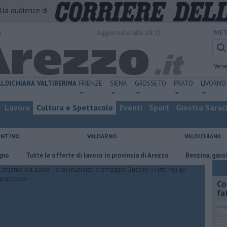
alla audience di
o
Aggiornato alle 18:55
MET
Vene
ALDICHIANA
VALTIBERINA
FIRENZE
SIENA
GROSSETO
PRATO
LIVORNO
Lavoro
Cultura e Spettacolo
Eventi
Sport
Giostra Sarac
ENTINO
VALDARNO
VALDICHIANA
Tutte le offerte di lavoro in provincia di Arezzo
​Benzina, gasolio, gpl, 
Co
fa