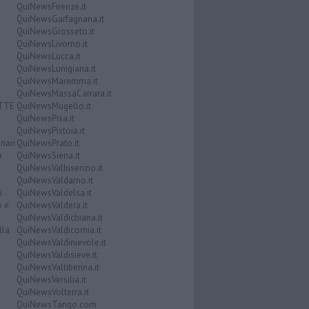
QuiNewsFirenze.it
QuiNewsGarfagnana.it
QuiNewsGrosseto.it
QuiNewsLivorno.it
QuiNewsLucca.it
QuiNewsLunigiana.it
QuiNewsMaremma.it
QuiNewsMassaCarrara.it
ATTE
QuiNewsMugello.it
QuiNewsPisa.it
QuiNewsPistoia.it
nari
QuiNewsPrato.it
a
QuiNewsSiena.it
QuiNewsValbisenzio.it
QuiNewsValdarno.it
i
QuiNewsValdelsa.it
o e
QuiNewsValdera.it
QuiNewsValdichiana.it
lla
QuiNewsValdicornia.it
QuiNewsValdinievole.it
QuiNewsValdisieve.it
QuiNewsValtiberina.it
QuiNewsVersilia.it
QuiNewsVolterra.it
QuiNewsTango.com