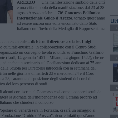
AREZZO —
Una manifestazione simbolo della città
e una città simbolo della manifestazione: dal 23 al 28
agosto Arezzo celebra il
70° Concorso Polifonico
Internazionale Guido d’Arezzo,
tornato quest’anno
Ult
ad essere ancora una volta encomiato dallo Stato
C
Italiano con l’invio della Medaglia di Rappresentanza
o concorso corale –
dichiara il direttore artistico Luigi
culturale-musicale: in collaborazione con il Centro Studi
o organizzato un convegno-tavola rotonda su Franchino Gaffurio
morte (Lodi, 14 gennaio 1451 – Milano, 24 giugno 1522), che ne
C
vi, ed anche un seminario sul Cecilianesimo dedicato ai 75 anni
 della Scuola per Direttorisi intreccerà con la settimana del
ün nelle giornate di martedì 23 e mercoledì 24 e il Coro
ca 28, saranno a disposizione degli studenti dei corsi di
vo del loro percorso di studi.
A
alcuni cori iscritti al Concorso così come i concerti serali da
ggerà la giornata dell’indipendenza dell’Ucraina proprio ad
taliano che chiuderà il concorso.
Popolare di venerdì sera in Fortezza, ci sarà un omaggio ai
Fondazione “Guido d’Arezzo”: ricorre infatti quest’anno il