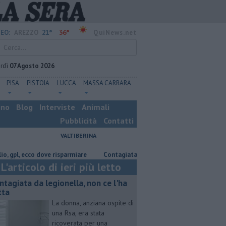
21°
36°
EO:
AREZZO
QuiNews.net
rdì
07 Agosto 2026
PISA
PISTOIA
LUCCA
MASSA CARRARA
ino
Blog
Interviste
Animali
Pubblicità
Contatti
VALTIBERINA
ecco dove risparmiare
Contagiata da legionella, non ce l'ha fatta
Na
L'articolo di ieri più letto
ntagiata da legionella, non ce l'ha
tta
La donna, anziana ospite di
una Rsa, era stata
ricoverata per una