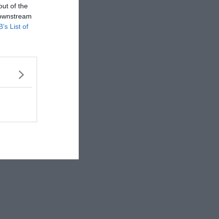
out of the
 downstream
B’s List of