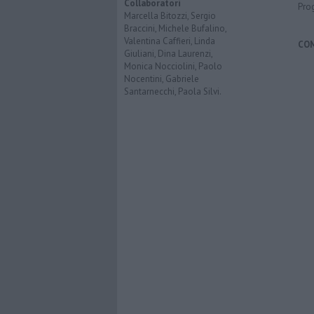
Collaboratori
Pro
Marcella Bitozzi, Sergio
Braccini, Michele Bufalino,
Valentina Caffieri, Linda
CO
Giuliani, Dina Laurenzi,
Monica Nocciolini, Paolo
Nocentini, Gabriele
Santarnecchi, Paola Silvi.