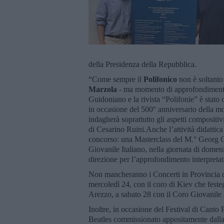
della Presidenza della Repubblica.
“Come sempre il
Polifonico
non è soltant
Marzola
- ma momento di approfondimento 
Guidoniano e la rivista “Polifonie” è stat
in occasione del 500° anniversario della 
indagherà soprattutto gli aspetti compositi
di Cesarino Ruini.Anche l’attività didattica
concorso: una Masterclass del M.° Georg Gr
Giovanile Italiano, nella giornata di domeni
direzione per l’approfondimento interpretati
Non mancheranno i Concerti in Provincia di 
mercoledì 24, con il coro di Kiev che feste
Arezzo, a sabato 28 con il Coro Giovanile I
Inoltre, in occasione del Festival di Canto 
Beatles commissionato appositamente dalla 