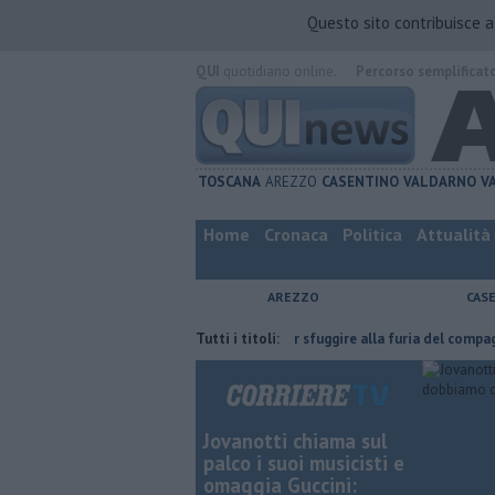
Questo sito contribuisce 
QUI
quotidiano online.
Percorso semplificat
TOSCANA
AREZZO
CASENTINO
VALDARNO
V
Home
Cronaca
Politica
Attualità
AREZZO
CAS
'ha fatta
Nascosta in un bar per sfuggire alla furia del compagno
Tutti i titoli:
​
Jovanotti chiama sul
palco i suoi musicisti e
omaggia Guccini: