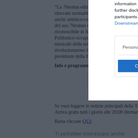
information 
“La 70esima edizione del Polifonico Intern
further disc
ritrovato normalità e recuperato entusiasmo
participants
anche artistico-culturale. Torna quindi,
nel
Downstream 
del suo 70esimo compleanno, una manifestaz
riconoscibile in Italia e all'estero per l'unic
Polifonico occupa di diritto un posto privi
musicale della nostra città, identificato a b
Persona
rivoluzionarono il modo di insegnare, com
presidente della Fondazione Guido d'Arez
Info e programma:
www.fondazionegui
Se vuoi leggere le notizie principali della T
Arriva gratis tutti i giorni alle 20:00 dirett
Basta cliccare
QUI
Ti potrebbe interessare anche: