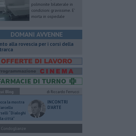
polmonite bilaterale in
condizioni gravissime. E'
morta in ospedale
DOMANI AVVENNE
onto alla rovescia per i corsi della
trarca
ui Blog
di Riccardo Ferrucci
INCONTRI
ucca la mostra
D'ARTE
Marcello
selli “Dialoghi
la città"
Condoglianze