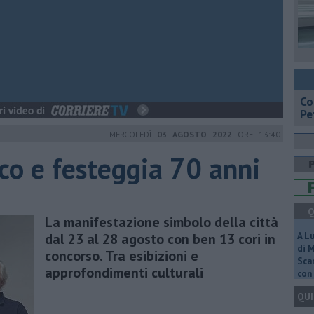
​C
Pe
MERCOLEDÌ
03 AGOSTO 2022
ORE 13:40
ico e festeggia 70 anni
Q
La manifestazione simbolo della città
dal 23 al 28 agosto con ben 13 cori in
A L
di 
concorso. Tra esibizioni e
Scar
approfondimenti culturali
con 
QUI