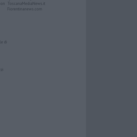
Don
ToscanaMediaNews.it
Fiorentinanews.com
le di
zzi