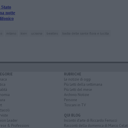
 Stato
una notte
ifonico
io
milano
kiev
ucraina
beatles
badia delle sante flora e lucilla
EGORIE
RUBRICHE
naca
Le notizie di oggi
tica
Più Letti della settimana
alità
Più Letti del mese
nomia
Archivio Notizie
ura
Persone
rt
Toscani in TV
tacoli
rviste
QUI BLOG
nion Leader
Incontri d'arte di Riccardo Ferrucci
rese & Professioni
Racconti della domenica di Marco Celat