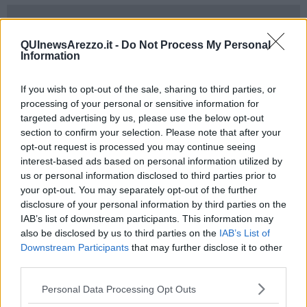
QUInewsArezzo.it -
Do Not Process My Personal
Il personale viaggiante di
Tiemme Spa,
sia per i servizi urbani che
Information
per quelli extraurbani su gomma, si potrà astenere dal lavoro:
- dalla mezzanotte di martedì 1 giugno alle 5,30; quindi dalle 8,30
If you wish to opt-out of the sale, sharing to third parties, or
alle 12,30 e, infine, dalle 15,30 a fine turno.
processing of your personal or sensitive information for
targeted advertising by us, please use the below opt-out
Per quanto riguarda le altre aziende aderenti ad
Etruria Mobilità
section to confirm your selection. Please note that after your
ecco le modalità di adesione:
opt-out request is processed you may continue seeing
- personale di Busitalia Sita Nord srl dalle 8,30 alle 12,30 e dalle
interest-based ads based on personal information utilized by
14,30 a fine turno;
us or personal information disclosed to third parties prior to
- personale di TT Srl, di Fabbri snc e di Autolinee Toscane dalle
your opt-out. You may separately opt-out of the further
8,30 alle 12 e dalle 15 a fine turno;
disclosure of your personal information by third parties on the
IAB’s list of downstream participants. This information may
- personale di Baschetti srl dalle 8,30 alle 12,30 e dalle 14,30 a fine
also be disclosed by us to third parties on the
IAB’s List of
turno;
Downstream Participants
that may further disclose it to other
- personale di Ala Bus srl dalle 8,30 alle 11 e dalle 15,25 a fine
third parties.
turno;
Personal Data Processing Opt Outs
- personale di Ala Golden Tour srl dalle 8,30 alle 11,40, dalle 14,35
alle 16,55 e dalle 18,40 a fine turno.