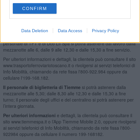
Si ricorda che le corse già avviate prima dell’orario di inizio dello
CONFIRM
sciopero saranno regolarmente portate a termine, mentre non
saranno garantite le corse la cui partenza dal capolinea si origina
all’interno dell’orario previsto per l’astensione dal lavoro.
Data Deletion
Data Access
Privacy Policy
Per quanto riguarda i
servizi ferroviari sul territorio aretino
, il
personale di TFT e di Dco Lfi Spa si potrà astenere dal lavoro dalla
mezzanotte alle 6, dalle 9 alle 12,30 e dalle 15,30 a fine servizio.
Per ulteriori informazioni e dettagli, la clientela può consultare il sito
www.trasportoferroviariotoscano.it o rivolgersi ai servizi telefonici di
Info Mobilità, chiamando da rete fissa l'800-922.984 oppure da
cellulare l'199-168.182.
Il personale di biglietteria di Tiemme
si potrà astenere dalla
mezzanotte alle 5,30; dalle 8,30 alle 12,30 e dalle 15,30 a fine
turno; il personale degli uffici e del centralino si potrà astenere per
l’intera giornata.
Per ulteriori informazioni
e dettagli, la clientela può consultare il
sito www.tiemmespa.it o l’App Tiemme Mobile 2.0, oppure rivolgersi
ai servizi telefonici di Info Mobilità, chiamando da rete fissa l'800-
922984 oppure da cellulare il numero 199-168182.